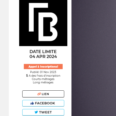
DATE LIMITE
04 APR 2024
Appel à Inscriptions!
Publié: 01 Nov 2023
A des frais d’inscription
Courts-métrages
Long métrages
LIEN
FACEBOOK
TWEET