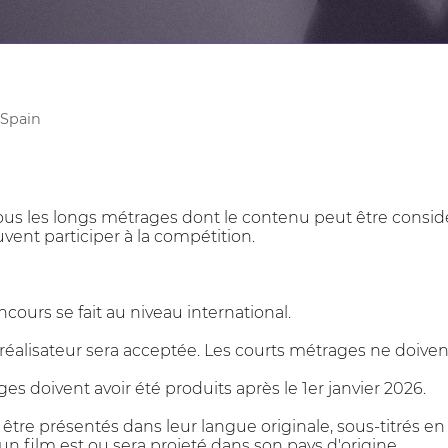
 Spain
. Tous les longs métrages dont le contenu peut être con
vent participer à la compétition.
ncours se fait au niveau international.
éalisateur sera acceptée. Les courts métrages ne doivent
es doivent avoir été produits après le 1er janvier 2026.
 être présentés dans leur langue originale, sous-titrés en
un film est ou sera projeté dans son pays d'origine.