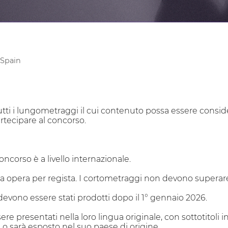
 Spain
 Tutti i lungometraggi il cui contenuto possa essere consi
rtecipare al concorso.
oncorso è a livello internazionale.
a opera per regista. I cortometraggi non devono superare i 
devono essere stati prodotti dopo il 1° gennaio 2026.
ere presentati nella loro lingua originale, con sottotitoli 
è o sarà esposto nel suo paese di origine.