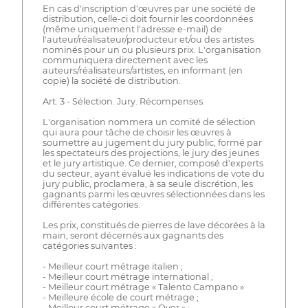
En cas d'inscription d'œuvres par une société de
distribution, celle-ci doit fournir les coordonnées
(même uniquement l'adresse e-mail) de
l'auteur/réalisateur/producteur et/ou des artistes
nominés pour un ou plusieurs prix. L'organisation
communiquera directement avec les
auteurs/réalisateurs/artistes, en informant (en
copie) la société de distribution.
Art. 3 - Sélection. Jury. Récompenses.
L'organisation nommera un comité de sélection
qui aura pour tâche de choisir les œuvres à
soumettre au jugement du jury public, formé par
les spectateurs des projections, le jury des jeunes
et le jury artistique. Ce dernier, composé d'experts
du secteur, ayant évalué les indications de vote du
jury public, proclamera, à sa seule discrétion, les
gagnants parmi les œuvres sélectionnées dans les
différentes catégories.
Les prix, constitués de pierres de lave décorées à la
main, seront décernés aux gagnants des
catégories suivantes :
- Meilleur court métrage italien ;
- Meilleur court métrage international ;
- Meilleur court métrage « Talento Campano »
- Meilleure école de court métrage ;
- Meilleur court métrage « Over » ;