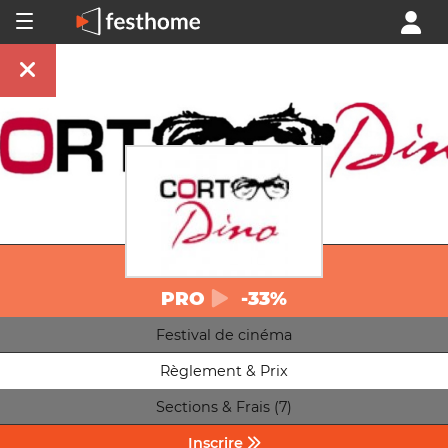
PRO
-33%
Festival de cinéma
Règlement & Prix
Sections & Frais (7)
Inscrire