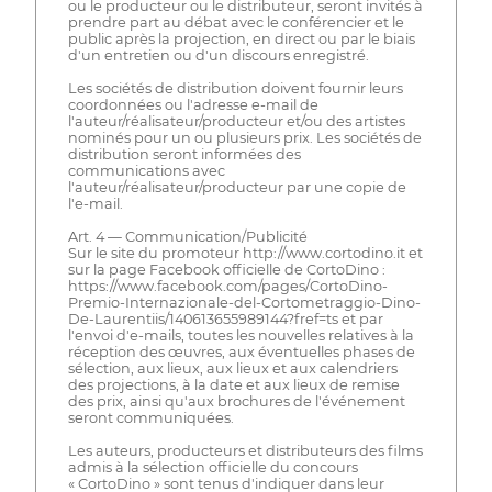
ou le producteur ou le distributeur, seront invités à
prendre part au débat avec le conférencier et le
public après la projection, en direct ou par le biais
d'un entretien ou d'un discours enregistré.
Les sociétés de distribution doivent fournir leurs
coordonnées ou l'adresse e-mail de
l'auteur/réalisateur/producteur et/ou des artistes
nominés pour un ou plusieurs prix. Les sociétés de
distribution seront informées des
communications avec
l'auteur/réalisateur/producteur par une copie de
l'e-mail.
Art. 4 — Communication/Publicité
Sur le site du promoteur http://www.cortodino.it et
sur la page Facebook officielle de CortoDino :
https://www.facebook.com/pages/CortoDino-
Premio-Internazionale-del-Cortometraggio-Dino-
De-Laurentiis/140613655989144?fref=ts et par
l'envoi d'e-mails, toutes les nouvelles relatives à la
réception des œuvres, aux éventuelles phases de
sélection, aux lieux, aux lieux et aux calendriers
des projections, à la date et aux lieux de remise
des prix, ainsi qu'aux brochures de l'événement
seront communiquées.
Les auteurs, producteurs et distributeurs des films
admis à la sélection officielle du concours
« CortoDino » sont tenus d'indiquer dans leur