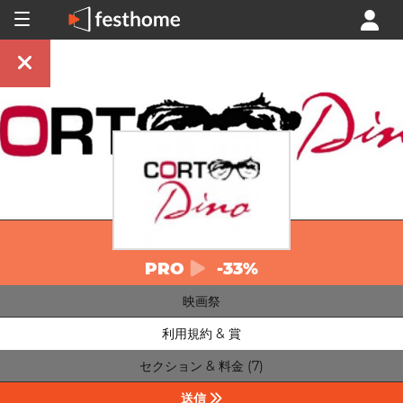
PRO
-33%
映画祭
利用規約 & 賞
セクション & 料金 (7)
送信