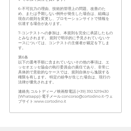
6-不可抗力の理由、技術的管理上の問題、改善のた
め、または予期しない例外が発生した場合は、組織は
現在の規則を変更し、プロモーションサイトで情報を
伝達する場合があります。
7-コンテストへの参加は、本規則を完全に承諾したもの
とみなされます。 規則で明示的に予見されていないケ
ースについては、コンテストの主催者が裁定を下しま
す。
第6条
以下の選考手順に含まれていないその他の事項は、エ
ッセオエッセ協会の執行委員会の責任であり、非常に
具体的で意欲的なケースでは、規則自体から逸脱する
権限を有します。 特定の紛争が生じた場合は、現行の
法律が優先されます。
連絡先:コルトディーノ映画祭電話:(+39) 392.5219430
(Whatsapp)-電子メール:concorso@cortodino.it-ウェ
ブサイト:www.cortodino.it