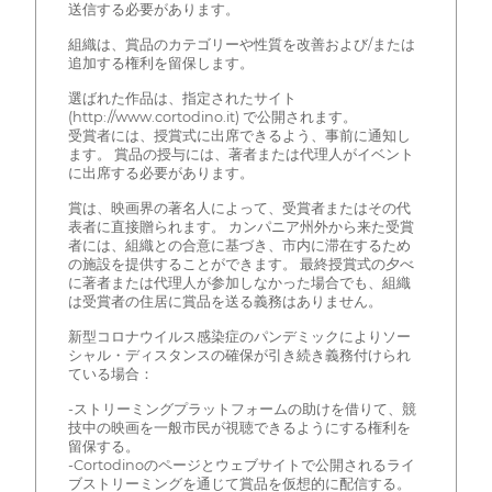
送信する必要があります。
組織は、賞品のカテゴリーや性質を改善および/または
追加する権利を留保します。
選ばれた作品は、指定されたサイト
(http://www.cortodino.it) で公開されます。
受賞者には、授賞式に出席できるよう、事前に通知し
ます。 賞品の授与には、著者または代理人がイベント
に出席する必要があります。
賞は、映画界の著名人によって、受賞者またはその代
表者に直接贈られます。 カンパニア州外から来た受賞
者には、組織との合意に基づき、市内に滞在するため
の施設を提供することができます。 最終授賞式の夕べ
に著者または代理人が参加しなかった場合でも、組織
は受賞者の住居に賞品を送る義務はありません。
新型コロナウイルス感染症のパンデミックによりソー
シャル・ディスタンスの確保が引き続き義務付けられ
ている場合：
-ストリーミングプラットフォームの助けを借りて、競
技中の映画を一般市民が視聴できるようにする権利を
留保する。
-Cortodinoのページとウェブサイトで公開されるライ
ブストリーミングを通じて賞品を仮想的に配信する。