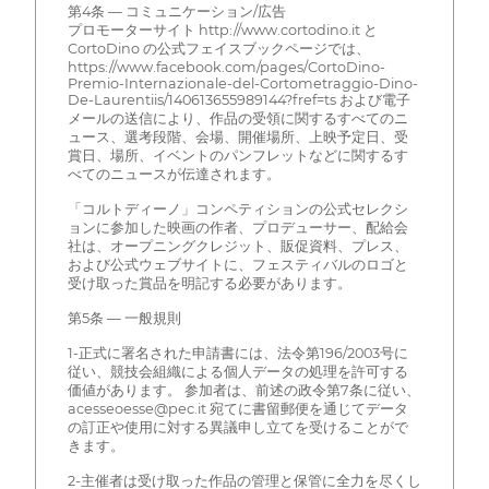
第4条 — コミュニケーション/広告
プロモーターサイト http://www.cortodino.it と
CortoDino の公式フェイスブックページでは、
https://www.facebook.com/pages/CortoDino-
Premio-Internazionale-del-Cortometraggio-Dino-
De-Laurentiis/140613655989144?fref=ts および電子
メールの送信により、作品の受領に関するすべてのニ
ュース、選考段階、会場、開催場所、上映予定日、受
賞日、場所、イベントのパンフレットなどに関するす
べてのニュースが伝達されます。
「コルトディーノ」コンペティションの公式セレクシ
ョンに参加した映画の作者、プロデューサー、配給会
社は、オープニングクレジット、販促資料、プレス、
および公式ウェブサイトに、フェスティバルのロゴと
受け取った賞品を明記する必要があります。
第5条 — 一般規則
1-正式に署名された申請書には、法令第196/2003号に
従い、競技会組織による個人データの処理を許可する
価値があります。 参加者は、前述の政令第7条に従い、
acesseoesse@pec.it 宛てに書留郵便を通じてデータ
の訂正や使用に対する異議申し立てを受けることがで
きます。
2-主催者は受け取った作品の管理と保管に全力を尽くし