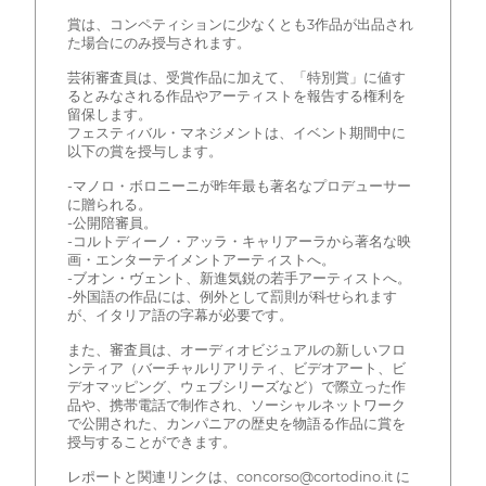
賞は、コンペティションに少なくとも3作品が出品され
た場合にのみ授与されます。
芸術審査員は、受賞作品に加えて、「特別賞」に値す
るとみなされる作品やアーティストを報告する権利を
留保します。
フェスティバル・マネジメントは、イベント期間中に
以下の賞を授与します。
-マノロ・ボロニーニが昨年最も著名なプロデューサー
に贈られる。
-公開陪審員。
-コルトディーノ・アッラ・キャリアーラから著名な映
画・エンターテイメントアーティストへ。
-ブオン・ヴェント、新進気鋭の若手アーティストへ。
-外国語の作品には、例外として罰則が科せられます
が、イタリア語の字幕が必要です。
また、審査員は、オーディオビジュアルの新しいフロ
ンティア（バーチャルリアリティ、ビデオアート、ビ
デオマッピング、ウェブシリーズなど）で際立った作
品や、携帯電話で制作され、ソーシャルネットワーク
で公開された、カンパニアの歴史を物語る作品に賞を
授与することができます。
レポートと関連リンクは、concorso@cortodino.it に