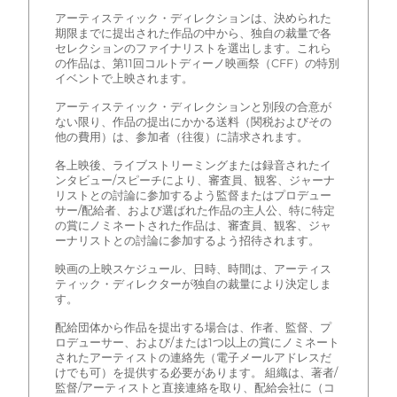
アーティスティック・ディレクションは、決められた
期限までに提出された作品の中から、独自の裁量で各
セレクションのファイナリストを選出します。これら
の作品は、第11回コルトディーノ映画祭（CFF）の特別
イベントで上映されます。
アーティスティック・ディレクションと別段の合意が
ない限り、作品の提出にかかる送料（関税およびその
他の費用）は、参加者（往復）に請求されます。
各上映後、ライブストリーミングまたは録音されたイ
ンタビュー/スピーチにより、審査員、観客、ジャーナ
リストとの討論に参加するよう監督またはプロデュー
サー/配給者、および選ばれた作品の主人公、特に特定
の賞にノミネートされた作品は、審査員、観客、ジャ
ーナリストとの討論に参加するよう招待されます。
映画の上映スケジュール、日時、時間は、アーティス
ティック・ディレクターが独自の裁量により決定しま
す。
配給団体から作品を提出する場合は、作者、監督、プ
ロデューサー、および/または1つ以上の賞にノミネート
されたアーティストの連絡先（電子メールアドレスだ
けでも可）を提供する必要があります。 組織は、著者/
監督/アーティストと直接連絡を取り、配給会社に（コ