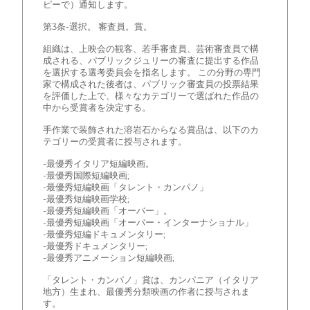
ピーで）通知します。
第3条-選択。 審査員。賞。
組織は、上映会の観客、若手審査員、芸術審査員で構
成される、パブリックジュリーの審査に提出する作品
を選択する選考委員会を指名します。 この分野の専門
家で構成された後者は、パブリック審査員の投票結果
を評価した上で、様々なカテゴリーで選ばれた作品の
中から受賞者を決定する。
手作業で装飾された溶岩石からなる賞品は、以下のカ
テゴリーの受賞者に授与されます。
-最優秀イタリア短編映画。
-最優秀国際短編映画;
-最優秀短編映画「タレント・カンパノ」
-最優秀短編映画学校;
-最優秀短編映画「オーバー」。
-最優秀短編映画「オーバー・インターナショナル」
-最優秀短編ドキュメンタリー;
-最優秀ドキュメンタリー;
-最優秀アニメーション短編映画;
「タレント・カンパノ」賞は、カンパニア（イタリア
地方）生まれ、最優秀分類映画の作者に授与されま
す。