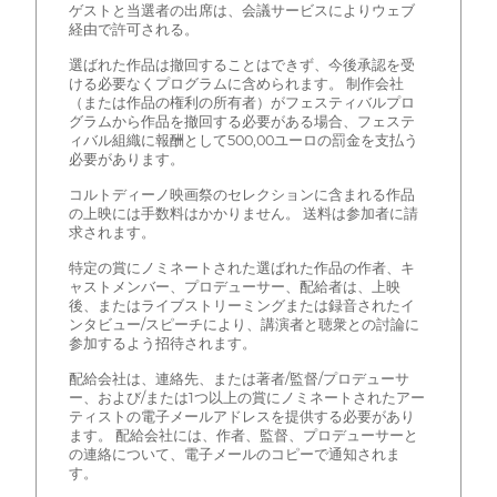
ゲストと当選者の出席は、会議サービスによりウェブ
経由で許可される。
選ばれた作品は撤回することはできず、今後承認を受
ける必要なくプログラムに含められます。 制作会社
（または作品の権利の所有者）がフェスティバルプロ
グラムから作品を撤回する必要がある場合、フェステ
ィバル組織に報酬として500,00ユーロの罰金を支払う
必要があります。
コルトディーノ映画祭のセレクションに含まれる作品
の上映には手数料はかかりません。 送料は参加者に請
求されます。
特定の賞にノミネートされた選ばれた作品の作者、キ
ャストメンバー、プロデューサー、配給者は、上映
後、またはライブストリーミングまたは録音されたイ
ンタビュー/スピーチにより、講演者と聴衆との討論に
参加するよう招待されます。
配給会社は、連絡先、または著者/監督/プロデューサ
ー、および/または1つ以上の賞にノミネートされたアー
ティストの電子メールアドレスを提供する必要があり
ます。 配給会社には、作者、監督、プロデューサーと
の連絡について、電子メールのコピーで通知されま
す。