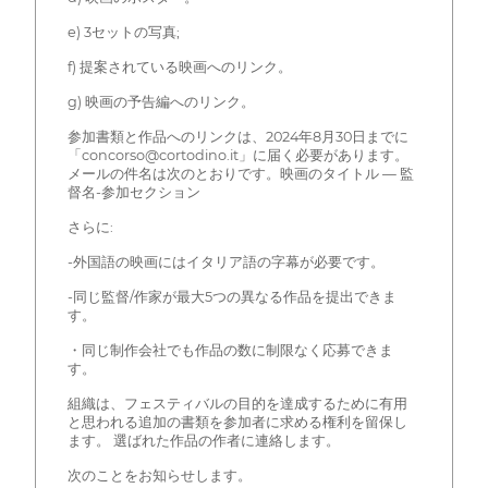
e) 3セットの写真;
f) 提案されている映画へのリンク。
g) 映画の予告編へのリンク。
参加書類と作品へのリンクは、2024年8月30日までに
「concorso@cortodino.it」に届く必要があります。
メールの件名は次のとおりです。映画のタイトル — 監
督名-参加セクション
さらに:
-外国語の映画にはイタリア語の字幕が必要です。
-同じ監督/作家が最大5つの異なる作品を提出できま
す。
・同じ制作会社でも作品の数に制限なく応募できま
す。
組織は、フェスティバルの目的を達成するために有用
と思われる追加の書類を参加者に求める権利を留保し
ます。 選ばれた作品の作者に連絡します。
次のことをお知らせします。