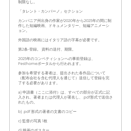
制限なし。
「タレント・カンパーノ」セクション
カンパニア州出身の作家が2020年から2025年の間に制
作した短編映画、ドキュメンタリー、短編アニメーシ
ョン。
外国語の映画にはイタリア語の字幕が必要です。
第2条-登録。 資料の送付、期限。
2025年のコンペティションへの事前登録は、
Festhomeポータルから行われます。
参加を希望する著者は、提出された各作品について
（配布会社を含む代理人を通じて）送信して登録を完
了する必要があります。
a) 申請書（ここに添付）は、すべての部分が正式に記
入され、著者または代理人が署名し、.pdf形式で送信さ
れたもの。
b) .pdf 形式の著者の文書のコピー
c) 監督の写真 1枚
d) 映画のポスター。