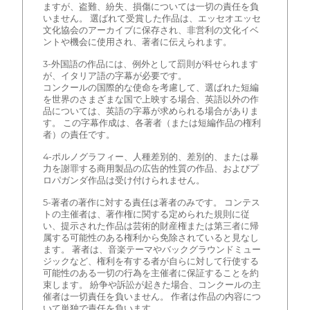
ますが、盗難、紛失、損傷については一切の責任を負
いません。 選ばれて受賞した作品は、エッセオエッセ
文化協会のアーカイブに保存され、非営利の文化イベ
ントや機会に使用され、著者に伝えられます。
3-外国語の作品には、例外として罰則が科せられます
が、イタリア語の字幕が必要です。
コンクールの国際的な使命を考慮して、選ばれた短編
を世界のさまざまな国で上映する場合、英語以外の作
品については、英語の字幕が求められる場合がありま
す。 この字幕作成は、各著者（または短編作品の権利
者）の責任です。
4-ポルノグラフィー、人種差別的、差別的、または暴
力を謝罪する商用製品の広告的性質の作品、およびプ
ロパガンダ作品は受け付けられません。
5-著者の著作に対する責任は著者のみです。 コンテス
トの主催者は、著作権に関する定められた規則に従
い、提示された作品は芸術的財産権または第三者に帰
属する可能性のある権利から免除されていると見なし
ます。 著者は、音楽テーマやバックグラウンドミュー
ジックなど、権利を有する者が自らに対して行使する
可能性のある一切の行為を主催者に保証することを約
束します。 紛争や訴訟が起きた場合、コンクールの主
催者は一切責任を負いません。 作者は作品の内容につ
いて単独で責任を負います。