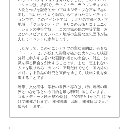
ィションは、故郷で、ディノ・デ・ラウレンティスの
人物と作品を記念的かつプロポジティブな言葉で思い
出し、祝いたいという願望から生まれたコンペティシ
ョンです。 このイベントでは、ナポリの首都ベスビア
地域、「ジョルジオ・デ・キリコの芸術とコミュニケ
ーションの中等学校」、この地域の他の中等学校、お
よびベスビアとカンパニア地域の主要な文化団体が協
力してイベントに参加します。
したがって、このイニシアチブの主な目的は、有名な
「トーレーゼ」が残した影響が確かに大きかった映画
分野に参入する若い映画製作者との出会い、対立、知
識を得る機会を創出することです。また、恵まれない
人々を取り込み、カンパニア州だけでなく、国内外の
才能による作品の研究と宣伝を通じて、映画文化を促
進することです。
連帯、文化団体、学校の世界の存在は、特に若者の世
界とつながるという目的を最も明確に示しています。
コルトディーノ映画祭XV版は、2025年9月から11月にか
けて開催されます。 開催都市、場所、開催日は後日お
知らせします。