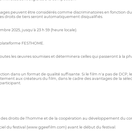
ages peuvent être considérés comme discriminatoires en fonction du sex
t les droits de tiers seront automatiquement disqualifiés.
mbre 2025, jusqu'à 23 h 59 (heure locale).
la plateforme FESTHOME.
toutes les œuvres soumises et déterminera celles qui passeront à la 
tion dans un format de qualité suffisante. Si le film n'a pas de DCP, l
tement aux créateurs du film, dans le cadre des avantages de la sélectio
participant.
e, des droits de l'homme et de la coopération au développement du con
ciel du festival (www.ggeefilm.com) avant le début du festival.