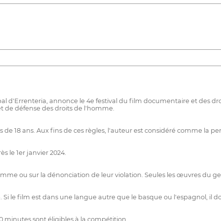
al d'Errenteria, annonce le 4e festival du film documentaire et des dr
é et de défense des droits de l'homme.
 de 18 ans. Aux fins de ces règles, l'auteur est considéré comme la p
s le 1er janvier 2024.
l'homme ou sur la dénonciation de leur violation. Seules les œuvres du
i le film est dans une langue autre que le basque ou l'espagnol, il doi
inutes sont éligibles à la compétition.