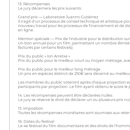
13. Récompenses
Le jury décernera les prix suivants :
Grand prix — Laboratoire Juanmi Gutiérrez
Il s'agit d'un processus de conseil technique et artistique po
nouveau travail pour les processus de financement et de dis
en ligne.
Mention spéciale — Prix de l'industrie pour la distribution 
Un bon annuel pour un film, permettant un nombre illimité d'i
facturés par certains festivals).
Prix du public « Ion Arretxe »
Prix du public pour le meilleur court ou moyen métrage, ave
Prix du public pour le meilleur long métrage
Un prix en espèces distinct de 250€ sera décerné au meilleu
Les membres du public voteront après chaque projection en
participants par projection. Le film ayant obtenu le score le p
14. Les récompenses peuvent être déclarées nulles
Le jury se réserve le droit de déclarer un ou plusieurs prix
15. Imposition
Toutes les récompenses monétaires sont soumises aux retenue
16. Dates du festival
Le 4e festival du film documentaire et des droits de l'homm