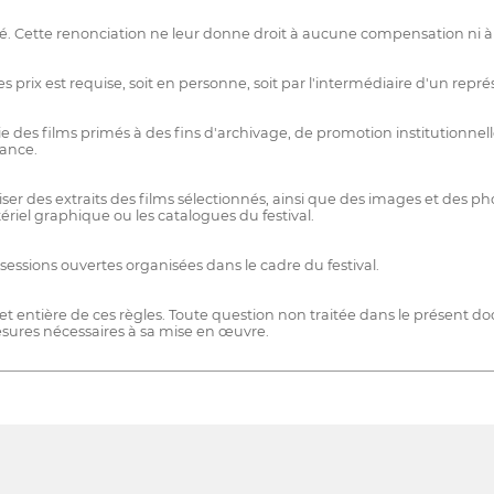
. Cette renonciation ne leur donne droit à aucune compensation ni à l
es prix est requise, soit en personne, soit par l'intermédiaire d'un re
e des films primés à des fins d'archivage, de promotion institutionnell
vance.
liser des extraits des films sélectionnés, ainsi que des images et des ph
riel graphique ou les catalogues du festival.
sessions ouvertes organisées dans le cadre du festival.
 et entière de ces règles. Toute question non traitée dans le présent d
mesures nécessaires à sa mise en œuvre.