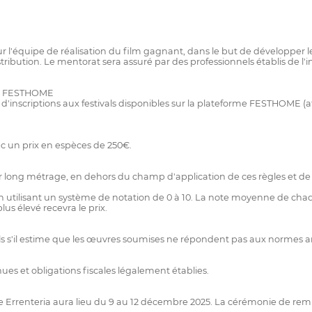
ur l'équipe de réalisation du film gagnant, dans le but de développer le
tribution. Le mentorat sera assuré par des professionnels établis de 
sur FESTHOME
nscriptions aux festivals disponibles sur la plateforme FESTHOME (atten
c un prix en espèces de 250€.
r long métrage, en dehors du champ d'application de ces règles et de 
 utilisant un système de notation de 0 à 10. La note moyenne de ch
lus élevé recevra le prix.
 nuls s'il estime que les œuvres soumises ne répondent pas aux normes a
s et obligations fiscales légalement établies.
e Errenteria aura lieu du 9 au 12 décembre 2025. La cérémonie de remis