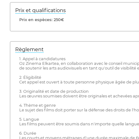
Prix ​​et qualifications
Prix ​​en espèces: 250€
Règlement
1. Appel à candidatures
Oz Zinema Elkartea, en collaboration avec le conseil municip
de soutenir les arts audiovisuels en tant qu'outil de visibilit
2. Éligibilité
Cet appel est ouvert à toute personne physique âgée de plus
3. Originalité et date de production
Les œuvres soumises doivent être originales et achevées aprè
4. Thème et genre
Le sujet des films doit porter sur la défense des droits de 
5. Langue
Les films peuvent être soumis dans n'importe quelle langue. S
6. Durée
Les courts et moyens métrages d'une durée maximale de 60 m