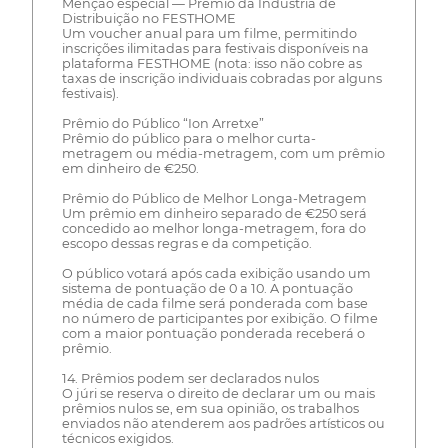
Menção especial — Prêmio da Indústria de
Distribuição no FESTHOME
Um voucher anual para um filme, permitindo
inscrições ilimitadas para festivais disponíveis na
plataforma FESTHOME (nota: isso não cobre as
taxas de inscrição individuais cobradas por alguns
festivais).
Prêmio do Público “Ion Arretxe”
Prêmio do público para o melhor curta-
metragem ou média-metragem, com um prêmio
em dinheiro de €250.
Prêmio do Público de Melhor Longa-Metragem
Um prêmio em dinheiro separado de €250 será
concedido ao melhor longa-metragem, fora do
escopo dessas regras e da competição.
O público votará após cada exibição usando um
sistema de pontuação de 0 a 10. A pontuação
média de cada filme será ponderada com base
no número de participantes por exibição. O filme
com a maior pontuação ponderada receberá o
prêmio.
14. Prêmios podem ser declarados nulos
O júri se reserva o direito de declarar um ou mais
prêmios nulos se, em sua opinião, os trabalhos
enviados não atenderem aos padrões artísticos ou
técnicos exigidos.