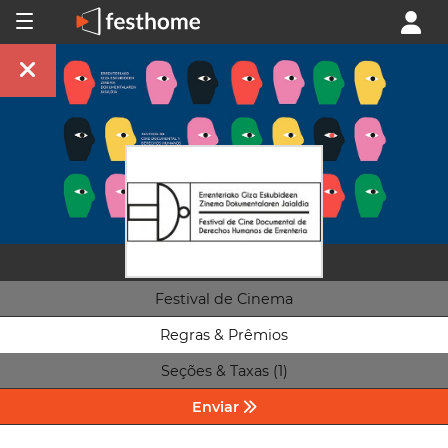
Festival de Cinema
Regras & Prêmios
Seções & Taxas (1)
Enviar