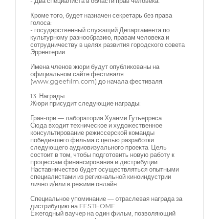
- Два специалиста в области прав человека.
Кроме того, будет назначен секретарь без права
голоса:
- государственный служащий Департамента по
культурному разнообразию, правам человека и
сотрудничеству в целях развития городского совета
Эррентерии.
Имена членов жюри будут опубликованы на
официальном сайте фестиваля
(www.ggeefilm.com) до начала фестиваля.
13. Награды
Жюри присудит следующие награды:
Гран-при — лаборатория Хуанми Гутьерреса
Сюда входит техническое и художественное
консультирование режиссерской команды
победившего фильма с целью разработки
следующего аудиовизуального проекта. Цель
состоит в том, чтобы подготовить новую работу к
процессам финансирования и дистрибуции.
Наставничество будет осуществляться опытными
специалистами из региональной киноиндустрии
лично и/или в режиме онлайн.
Специальное упоминание — отраслевая награда за
дистрибуцию на FESTHOME
Ежегодный ваучер на один фильм, позволяющий