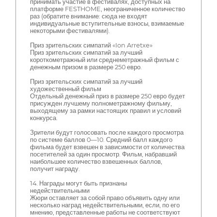
принимать участие в фестивалях, доступных на
платформе FESTHOME, неограниченное количество
раз (обратите внимание: сюда не входят
индивидуальные вступительные взносы, взимаемые
некоторыми фестивалями).
Приз зрительских симпатий «Ion Arretxe»
Приз зрительских симпатий за лучший
короткометражный или среднеметражный фильм с
денежным призом в размере 250 евро.
Приз зрительских симпатий за лучший
художественный фильм
Отдельный денежный приз в размере 250 евро будет
присужден лучшему полнометражному фильму,
выходящему за рамки настоящих правил и условий
конкурса.
Зрители будут голосовать после каждого просмотра
по системе баллов 0—10. Средний балл каждого
фильма будет взвешен в зависимости от количества
посетителей за один просмотр. Фильм, набравший
наибольшее количество взвешенных баллов,
получит награду.
14. Награды могут быть признаны
недействительными
Жюри оставляет за собой право объявить одну или
несколько наград недействительными, если, по его
мнению, представленные работы не соответствуют