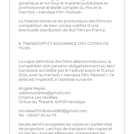
générique et sur tout le matériel publicitaire et
promotionnel le libellé complet du Prix et la
mention « Hendaia Film Festival».
Le Festival remercie les producteurs des films en
compétition de bien vouloir notifier d’une
éventuelle distribution de leur film en France.
6. TRANSPORT ET ASSURANCE DES COPIES DE
FILMS
La copie définitive des films sélectionnés pour la
compétition doit parvenir obligatoirement au seul
transitaire accrédité par le Festival avant le 15 aout
2024, avec la mention « Hendaia Film Festival ». Ce
délai est impératif, à l'adresse suivante :
Angela Mejías
cabinevarietes@gmail.com
Cinéma Les Variétés
10 Rue du Théatre, 64700 Hendaye
hendaiafilmfestival580@gmail.com
Tel : +33 617 93 44 75
Seules seront acceptées les copies en parfait état
de projection. Les frais de transport des copies et
toutes les charges afférentes, notamment les