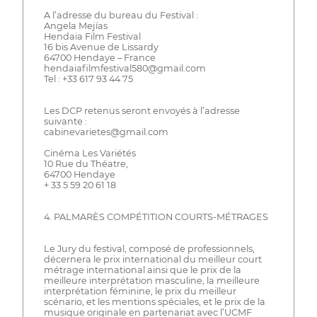
A l’adresse du bureau du Festival :
Angela Mejías
Hendaia Film Festival
16 bis Avenue de Lissardy
64700 Hendaye – France
hendaiafilmfestival580@gmail.com
Tel : +33 617 93 44 75
Les DCP retenus seront envoyés à l’adresse
suivante :
cabinevarietes@gmail.com
Cinéma Les Variétés
10 Rue du Théatre,
64700 Hendaye
+ 33 5 59 20 61 18
4. PALMARÈS COMPÉTITION COURTS-MÉTRAGES
Le Jury du festival, composé de professionnels,
décernera le prix international du meilleur court
métrage international ainsi que le prix de la
meilleure interprétation masculine, la meilleure
interprétation féminine, le prix du meilleur
scénario, et les mentions spéciales, et le prix de la
musique originale en partenariat avec l’UCMF