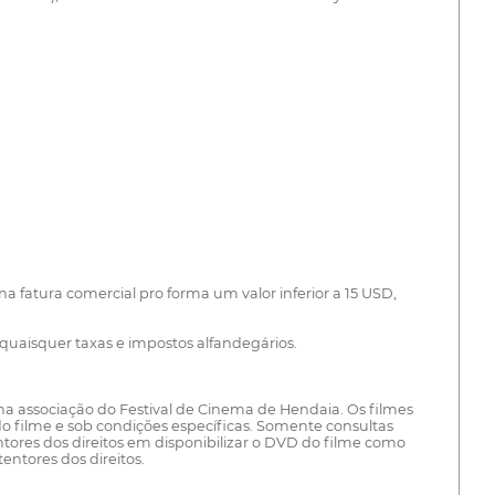
a fatura comercial pro forma um valor inferior a 15 USD,
uaisquer taxas e impostos alfandegários.
na associação do Festival de Cinema de Hendaia. Os filmes
do filme e sob condições específicas. Somente consultas
entores dos direitos em disponibilizar o DVD do filme como
entores dos direitos.