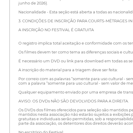
junho de 2026).
Nacionalidade - Esta seção está aberta a todas as nacionali
3. CONDIÇÕES DE INSCRIÇÃO PARA COURTS-MÉTRAGES IN
A INSCRIÇÃO NO FESTIVAL É GRATUITA
O registro implica total aceitação e conformidade com os t
Os filmes devem ter como tema as diferenças sociais e cultur
É necessário um DVD ou link para download em todas as se
A inscrição do material para a triagem deve ser feita:
Por correio com as palavras “somente para uso cultural - se
com a palavra “somente para uso cultural - sem valor de me
Qualquer equipamento enviado por uma empresa de transport
AVISO: OS DVDs NÃO SÃO DEVOLVIDOS PARA A DIREITA.
Os DVDs dos filmes oferecidos para seleção são mantidos pe
mantidos nesta associação não estarão sujeitos a exibições 
gratuitas e individuais serão permitidas, sob a responsabili
parte da associação, os detentores dos direitos deverão aco
No escritório do Festival: