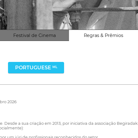
Festival de Cinema
Regras & Prêmios
PORTUGUESE
ML
ubro 2026
 Desde a sua criação em 2013, por iniciativa da associação Begiradak, 
socialmente):
or um júri de profissionais reconhecidos do setor.