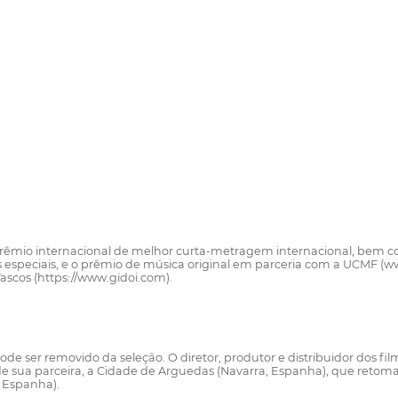
 o prêmio internacional de melhor curta-metragem internacional, be
especiais, e o prêmio de música original em parceria com a UCMF (ww
Vascos (https://www.gidoi.com).
de ser removido da seleção. O diretor, produtor e distribuidor dos fil
de sua parceira, a Cidade de Arguedas (Navarra, Espanha), que retom
 Espanha).