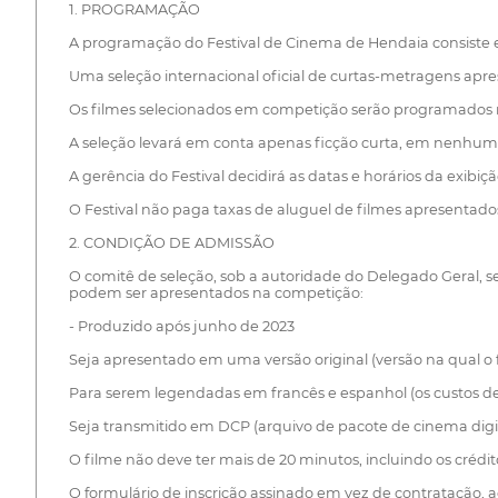
1. PROGRAMAÇÃO
A programação do Festival de Cinema de Hendaia consiste
Uma seleção internacional oficial de curtas-metragens ap
Os filmes selecionados em competição serão programados n
A seleção levará em conta apenas ficção curta, em nenhum
A gerência do Festival decidirá as datas e horários da exibiç
O Festival não paga taxas de aluguel de filmes apresentad
2. CONDIÇÃO DE ADMISSÃO
O comitê de seleção, sob a autoridade do Delegado Geral, s
podem ser apresentados na competição:
- Produzido após junho de 2023
Seja apresentado em uma versão original (versão na qual o 
Para serem legendadas em francês e espanhol (os custos de
Seja transmitido em DCP (arquivo de pacote de cinema digita
O filme não deve ter mais de 20 minutos, incluindo os crédit
O formulário de inscrição assinado em vez de contratação, 