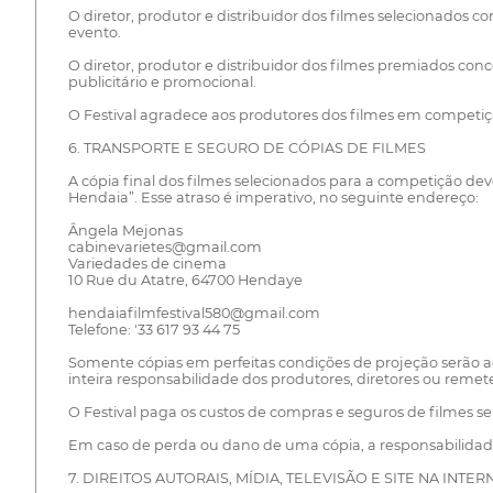
O diretor, produtor e distribuidor dos filmes selecionados
evento.
O diretor, produtor e distribuidor dos filmes premiados co
publicitário e promocional.
O Festival agradece aos produtores dos filmes em competição
6. TRANSPORTE E SEGURO DE CÓPIAS DE FILMES
A cópia final dos filmes selecionados para a competição de
Hendaia”. Esse atraso é imperativo, no seguinte endereço:
Ângela Mejonas
cabinevarietes@gmail.com
Variedades de cinema
10 Rue du Atatre, 64700 Hendaye
hendaiafilmfestival580@gmail.com
Telefone: '33 617 93 44 75
Somente cópias em perfeitas condições de projeção serão ac
inteira responsabilidade dos produtores, diretores ou remet
O Festival paga os custos de compras e seguros de filmes sel
Em caso de perda ou dano de uma cópia, a responsabilidade do
7. DIREITOS AUTORAIS, MÍDIA, TELEVISÃO E SITE NA INTER