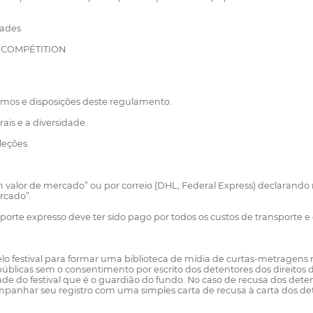
dades
 COMPÉTITION
ermos e disposições deste regulamento.
ais e a diversidade.
leções.
m valor de mercado” ou por correio (DHL, Federal Express) declarando n
rcado”.
e expresso deve ter sido pago por todos os custos de transporte e q
lo festival para formar uma biblioteca de mídia de curtas-metragens 
públicas sem o consentimento por escrito dos detentores dos direitos 
dade do festival que é o guardião do fundo. No caso de recusa dos det
mpanhar seu registro com uma simples carta de recusa à carta dos det