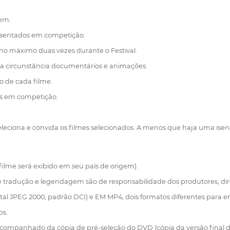
 em:
resentados em competição.
o máximo duas vezes durante o Festival.
a circunstância documentários e animações.
ão de cada filme.
os em competição.
eleciona e convida os filmes selecionados. A menos que haja uma ise
filme será exibido em seu país de origem).
 tradução e legendagem são de responsabilidade dos produtores, dire
l JPEG 2000, padrão DCI) e EM MP4, dois formatos diferentes para ent
os.
acompanhado da cópia de pré-seleção do DVD (cópia da versão final do