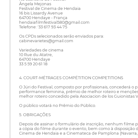
Ângela Mejonas
Festival de Cinema de Hendaia
16 bis Lissardy Avenue
64700 Hendaye - França
hendaiafilmfestival580@gmail.com
Telefone: '33 617 93 44 75
Os CPDs selecionados serão enviados para:
cabinevarietes@gmail.com
Variedades de cinema
10 Rue du Atatre,
64700 Hendaye
33 5 59 20 61 18
4. COURT-MÉTRAGES COMPÉTITION COMPETITIONS
O Júri do Festival, composto por profissionais, concederá
performance feminina, prêmio de melhor roteiro e menções 
melhor roteiro concedido pela Asociacion de los Guionistas 
O público votará no Prêmio do Público.
5. OBRIGAÇÕES
Depois de assinar o formulário de inscrição, nenhum filme po
a cópia do filme durante o evento, bem como à disposição 
Cinema de Hendaia e a Cinemateca de Pamplona (Navarra,