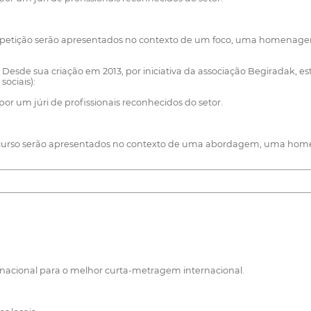
tição serão apresentados no contexto de um foco, uma homenagem, uma
esde sua criação em 2013, por iniciativa da associação Begiradak, est
sociais):
or um júri de profissionais reconhecidos do setor.
ncurso serão apresentados no contexto de uma abordagem, uma home
ernacional para o melhor curta-metragem internacional.