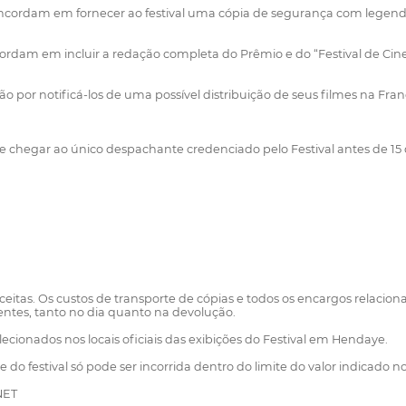
 concordam em fornecer ao festival uma cópia de segurança com legenda
ncordam em incluir a redação completa do Prêmio e do “Festival de Ci
 por notificá-los de uma possível distribuição de seus filmes na Fran
ve chegar ao único despachante credenciado pelo Festival antes de 15 
eitas. Os custos de transporte de cópias e todos os encargos relacion
entes, tanto no dia quanto na devolução.
ecionados nos locais oficiais das exibições do Festival em Hendaye.
 festival só pode ser incorrida dentro do limite do valor indicado no 
NET