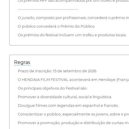
Os prêmios HFF são acompanhados por um troféu e produtos
------------------------------------------
O jurado, composto por profissionais, concederá o prêmio 
O público concederá o Prêmio do Público.
Os prêmios do festival incluem um troféu e produtos locais.
Regras
Prazo de inscrição: 15 de setembro de 2026
O HENDAIA FILM FESTIVAL acontecerá em Hendaye (França) d
Os principais objetivos do Festival são:
Promover a diversidade cultural, social e linguística.
Divulgue filmes com legendas em espanhol e francês.
Conscientizar o público, especialmente os jovens, sobre o p
Promover a promoção, produção e distribuição de curtas-m