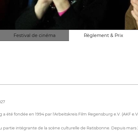
Festival de cinéma
Règlement & Prix
027
té fondée en 1994 par l'Arbeitskreis Film Regensburg e.V. (AKF e.V.) e
 partie intégrante de la scène culturelle de Ratisbonne. Depuis mars 20