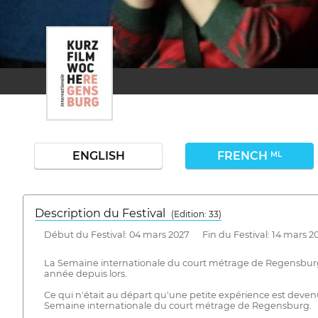
ENGLISH
FRENCH
ML
Description du Festival
( Edition: 33)
Début du Festival: 04 mars 2027 Fin du Festival: 14 mars 2
La Semaine internationale du court métrage de Regensburg a é
année depuis lors.
Ce qui n'était au départ qu'une petite expérience est devenu
Semaine internationale du court métrage de Regensburg.