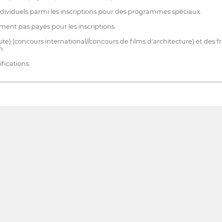
ndividuels parmi les inscriptions pour des programmes spéciaux.
ement pas payés pour les inscriptions.
ute) (concours international//concours de films d'architecture) et des f
n.
fications.