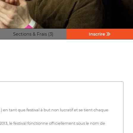
Sections & Frais (3)
Inscrire
n tant que festival à but non lucratif et se tient chaque
13, le festival fonctionne officiellement sous le nom de