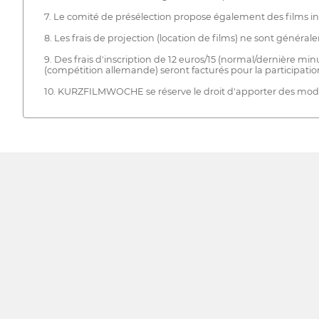
7. Le comité de présélection propose également des films i
8. Les frais de projection (location de films) ne sont général
9. Des frais d'inscription de 12 euros/15 (normal/dernière min
(compétition allemande) seront facturés pour la participatio
10. KURZFILMWOCHE se réserve le droit d'apporter des modi