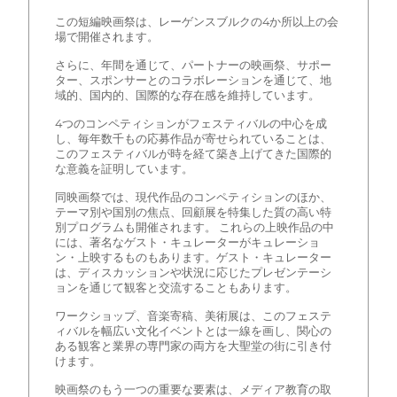
この短編映画祭は、レーゲンスブルクの4か所以上の会
場で開催されます。
さらに、年間を通じて、パートナーの映画祭、サポー
ター、スポンサーとのコラボレーションを通じて、地
域的、国内的、国際的な存在感を維持しています。
4つのコンペティションがフェスティバルの中心を成
し、毎年数千もの応募作品が寄せられていることは、
このフェスティバルが時を経て築き上げてきた国際的
な意義を証明しています。
同映画祭では、現代作品のコンペティションのほか、
テーマ別や国別の焦点、回顧展を特集した質の高い特
別プログラムも開催されます。 これらの上映作品の中
には、著名なゲスト・キュレーターがキュレーショ
ン・上映するものもあります。ゲスト・キュレーター
は、ディスカッションや状況に応じたプレゼンテーシ
ョンを通じて観客と交流することもあります。
ワークショップ、音楽寄稿、美術展は、このフェステ
ィバルを幅広い文化イベントとは一線を画し、関心の
ある観客と業界の専門家の両方を大聖堂の街に引き付
けます。
映画祭のもう一つの重要な要素は、メディア教育の取