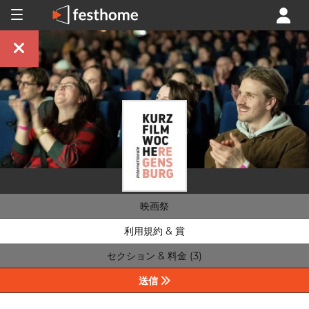
映画祭
利用規約 & 賞
セクション & 料金 (3)
送信