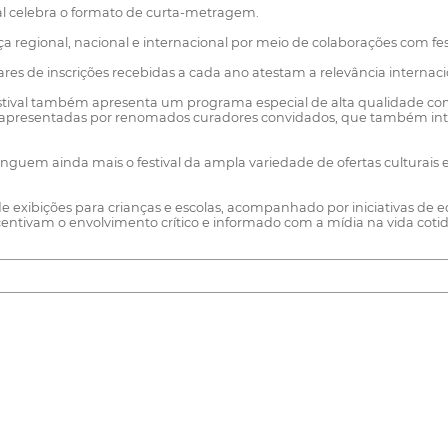
l celebra o formato de curta-metragem.
 regional, nacional e internacional por meio de colaborações com fest
res de inscrições recebidas a cada ano atestam a relevância internaci
ival também apresenta um programa especial de alta qualidade com 
 e apresentadas por renomados curadores convidados, que também in
inguem ainda mais o festival da ampla variedade de ofertas culturais 
exibições para crianças e escolas, acompanhado por iniciativas de e
ivam o envolvimento crítico e informado com a mídia na vida cotid