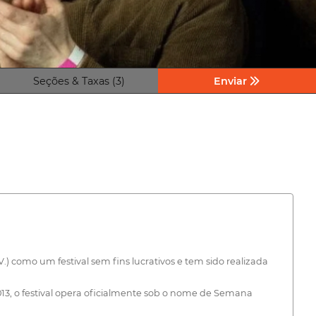
Seções & Taxas (3)
Enviar
 como um festival sem fins lucrativos e tem sido realizada
, o festival opera oficialmente sob o nome de Semana