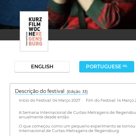
ENGLISH
PORTUGUESE
ML
Descrição do festival
(Edição: 33)
Início do Festival: 04 Março 2027 Fim do Festival: 14 Março
A Semana Internacional de Curtas-Metragens de Regensburg f
anualmente desde então.
O que começou como um pequeno experimento se tornou par
Internacional de Curtas-Metragens de Regensburg.