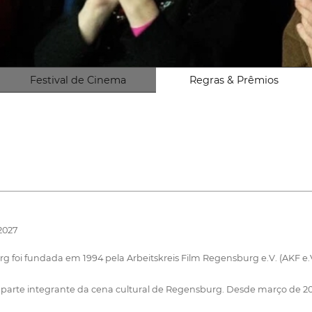
Festival de Cinema
Regras & Prêmios
 2027
oi fundada em 1994 pela Arbeitskreis Film Regensburg e.V. (AKF e.V.)
te integrante da cena cultural de Regensburg. Desde março de 2013