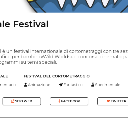
e Festival
l è un festival internazionale di cortometraggi con tre se
fico per bambini «Wild Worlds» e concorso cinematograf
rogrammi su temi speciali.
NALE
FESTIVAL DEL CORTOMETRAGGIO
entario
Animazione
Fantastico
Sperimentale
SITO WEB
FACEBOOK
TWITTER