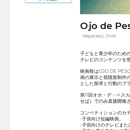
Ojo de Pes
Valparaíso, Chile
子どもと青少年のための
テレビのコンテンツを
映画祭はOJO DE PESC
画の展示と視聴覚制作
とした探求と行動のプ
第11回オホ・デ・ペス
せば）でのみ直接開催
コンペティションのカ
-子供向け短編映画。
-子供向けのテレビまた