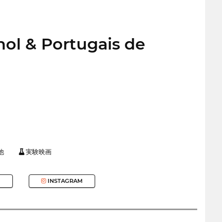
ol & Portugais de
他
実験映画
INSTAGRAM