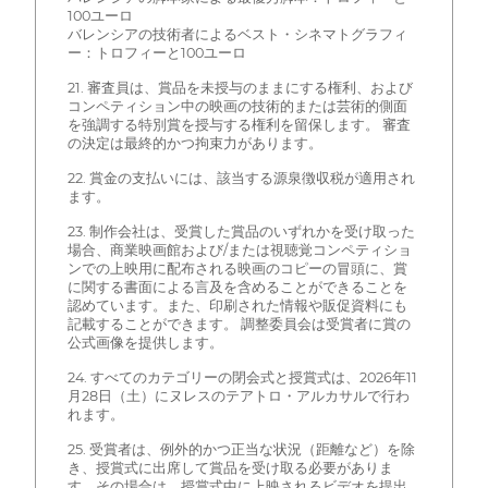
100ユーロ
バレンシアの技術者によるベスト・シネマトグラフィ
ー：トロフィーと100ユーロ
21. 審査員は、賞品を未授与のままにする権利、および
コンペティション中の映画の技術的または芸術的側面
を強調する特別賞を授与する権利を留保します。 審査
の決定は最終的かつ拘束力があります。
22. 賞金の支払いには、該当する源泉徴収税が適用され
ます。
23. 制作会社は、受賞した賞品のいずれかを受け取った
場合、商業映画館および/または視聴覚コンペティショ
ンでの上映用に配布される映画のコピーの冒頭に、賞
に関する書面による言及を含めることができることを
認めています。また、印刷された情報や販促資料にも
記載することができます。 調整委員会は受賞者に賞の
公式画像を提供します。
24. すべてのカテゴリーの閉会式と授賞式は、2026年11
月28日（土）にヌレスのテアトロ・アルカサルで行わ
れます。
25. 受賞者は、例外的かつ正当な状況（距離など）を除
き、授賞式に出席して賞品を受け取る必要がありま
す。その場合は、授賞式中に上映されるビデオを提出