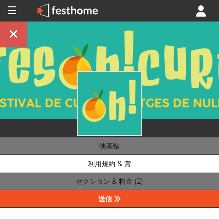
映画祭
利用規約 & 賞
セクション & 料金 (2)
送信