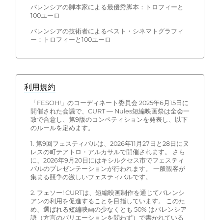
バレンシアの脚本家による最優秀脚本：トロフィーと
100ユーロ
バレンシアの技術者によるベスト・シネマトグラフィ
ー：トロフィーと100ユーロ
利用規約
「FESOH!」のコーディネート委員会 2025年6月15日に
開催された会議で、CURT — Nules短編映画祭は全会一
致で合意し、第9版のコンペティションを発表し、以下
のルールを定めます。
1. 第9回フェスティバルは、2026年11月27日と28日にヌ
レスの町テアトロ・アルカサルで開催されます。 さら
に、2026年9月20日にはキシルクセス市でフェスティ
バルのプレゼンテーションが行われます。 一般観客が
集まる競争の激しいフェスティバルです。
2. フェソー! CURTは、短編映画制作を通じてバレンシ
アンの利用を促進することを目指しています。 このた
め、選ばれる短編映画の少なくとも 50% はバレンシア
語（方言のバリエーションを問わず）で書かれている