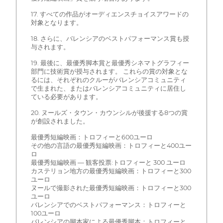
17. すべての作品がオーディエンスチョイスアワードの
対象となります。
18. さらに、バレンシアのベストパフォーマンス賞も授
与されます。
19. 最後に、最優秀脚本賞と最優秀シネマトグラフィー
部門に技術賞が授与されます。 これらの賞の対象とな
るには、それぞれのクルーがバレンシアコミュニティ
で生まれた、またはバレンシアコミュニティに居住し
ている必要があります。
20. ヌールズ・タウン・カウンシルが後援する8つの賞
が創設されました。
最優秀短編映画：トロフィーと600ユーロ
その他の言語の最優秀短編映画：トロフィーと400ユー
ロ
最優秀短編映画 — 観客投票:トロフィーと 300 ユーロ
カステリョン地方の最優秀短編映画：トロフィーと300
ユーロ
ヌールで撮影された最優秀短編映画：トロフィーと300
ユーロ
バレンシアでのベストパフォーマンス：トロフィーと
100ユーロ
バレンシアの脚本家による最優秀脚本：トロフィーと