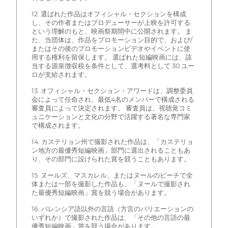
12. 選ばれた作品はオフィシャル・セクションを構成
し、その作者またはプロデューサーが上映を許可する
という理解のもと、映画祭期間中に公開されます。 ま
た、当団体は、作品をプロモーション目的で、および/
またはその後のプロモーションビデオやイベントに使
用する権利を留保します。 選ばれた短編映画には、該
当する源泉徴収税を条件として、選考料として 30 ユー
ロが支給されます。
13. オフィシャル・セクション・アワードは、調整委員
会によって任命され、最低4名のメンバーで構成される
審査員によって決定されます。 審査員は、視聴覚コミ
ュニケーションと文化の分野で活躍する著名な専門家
で構成されます。
14. カステリョン州で撮影された作品は、「カステリョ
ン地方の最優秀短編映画」部門に選出されることもあ
り、その部門に設けられた賞を競うこともあります。
15. ヌールズ、マスカレル、またはヌールのビーチで全
体または一部を撮影した作品も、「ヌールで撮影され
た最優秀短編映画」賞を競う場合があります。
16. バレンシア語以外の言語（方言のバリエーションの
いずれか）で撮影された作品は、「その他の言語の最
優秀短編映画」賞を競う場合があります。