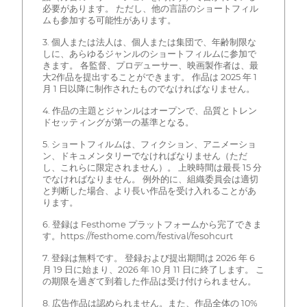
必要があります。 ただし、他の言語のショートフィル
ムも参加する可能性があります。
3. 個人または法人は、個人または集団で、年齢制限な
しに、あらゆるジャンルのショートフィルムに参加で
きます。 各監督、プロデューサー、映画製作者は、最
大2作品を提出することができます。 作品は 2025 年 1
月 1 日以降に制作されたものでなければなりません。
4. 作品の主題とジャンルはオープンで、品質とトレン
ドセッティングが第一の基準となる。
5. ショートフィルムは、フィクション、アニメーショ
ン、ドキュメンタリーでなければなりません（ただ
し、これらに限定されません）。 上映時間は最長 15 分
でなければなりません。 例外的に、組織委員会は適切
と判断した場合、より長い作品を受け入れることがあ
ります。
6. 登録は Festhome プラットフォームから完了できま
す。https://festhome.com/festival/fesohcurt
7. 登録は無料です。 登録および提出期間は 2026 年 6
月 19 日に始まり、2026 年 10 月 11 日に終了します。 こ
の期限を過ぎて到着した作品は受け付けられません。
8. 広告作品は認められません。また、作品全体の 10%