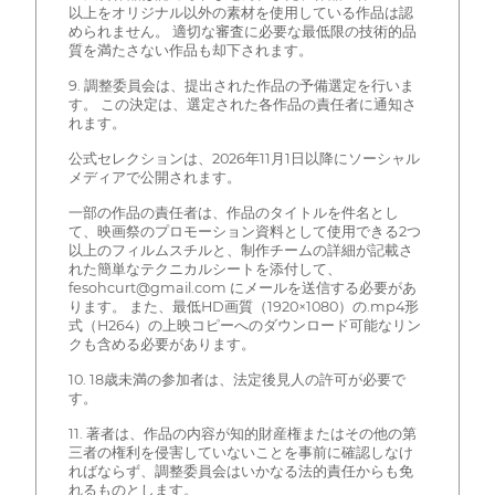
以上をオリジナル以外の素材を使用している作品は認
められません。 適切な審査に必要な最低限の技術的品
質を満たさない作品も却下されます。
9. 調整委員会は、提出された作品の予備選定を行いま
す。 この決定は、選定された各作品の責任者に通知さ
れます。
公式セレクションは、2026年11月1日以降にソーシャル
メディアで公開されます。
一部の作品の責任者は、作品のタイトルを件名とし
て、映画祭のプロモーション資料として使用できる2つ
以上のフィルムスチルと、制作チームの詳細が記載さ
れた簡単なテクニカルシートを添付して、
fesohcurt@gmail.com にメールを送信する必要があ
ります。 また、最低HD画質（1920×1080）の.mp4形
式（H264）の上映コピーへのダウンロード可能なリン
クも含める必要があります。
10. 18歳未満の参加者は、法定後見人の許可が必要で
す。
11. 著者は、作品の内容が知的財産権またはその他の第
三者の権利を侵害していないことを事前に確認しなけ
ればならず、調整委員会はいかなる法的責任からも免
れるものとします。