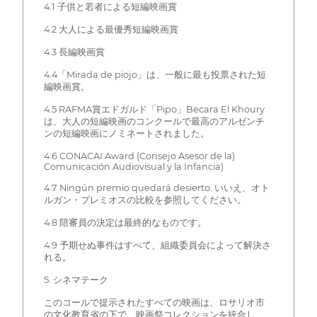
4.1 子供と若者による短編映画賞
4.2 大人による最優秀短編映画賞
4.3 長編映画賞
4.4「Mirada de piojo」は、一般に最も投票された短
編映画賞。
4.5 RAFMA賞エドガルド「Pipo」Becara El Khoury
は、大人の短編映画のコンクールで最高のアルゼンチ
ンの短編映画にノミネートされました。
4.6 CONACAI Award (Consejo Asesor de la)
Comunicación Audiovisual y la Infancia)
4.7 Ningún premio quedará desierto. いいえ、オト
ルガン・プレミオスの比較を参照してください。
4.8 陪審員の決定は最終的なものです。
4.9 予期せぬ事件はすべて、組織委員会によって解決さ
れる。
5. シネマテーク
このコールで提示されたすべての映画は、ロサリオ市
の文化教育省の下で、映画祭コレクションを統合し、