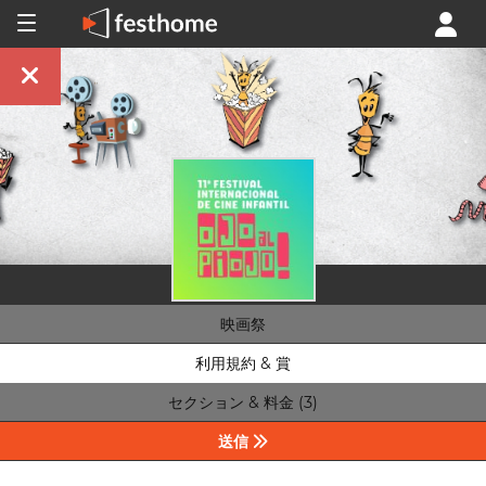
映画祭
利用規約 & 賞
セクション & 料金 (3)
送信