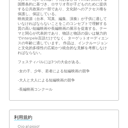
国際条約に基づき、ロサリオ市が子どものために提供
する公共政策の一部であり、文化財へのアクセス権を
保護し、保証している。
映画資源（台本、写真、編集、演奏）が子供に適して
いなければならないことをこのコンセプトで理解する
質の高い短編映画や長編映画の展示を促進する。テー
マと関心が代表的であり、物語と物語の扱いは魅力的
でinterpele言語だけでなく、ターゲットオーディエン
スの年齢に適しています。 作品は、インクルージョン
と文化的多様性の広範かつ統合的な見解を考察しなけ
ればならない。
フェスティバルには3つの大会がある。
-女の子、少年、若者による短編映画の競争
-大人と大人による短編映画の競争
-長編映画コンクール
利用規約
Ojo al piojo!