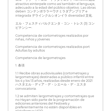
atractivo einterpele como así también el lenguaje,
adecuado a la edad del público objetivo. Las obras
deben コンテンポララーウナミラダアンプリア e
integrada デラインクルシオンイラ diversidad 文化.
エル・フェスティバルクエンタ・コン・トレス (3) コン
ピテンシー:
Competencia de cortometrajes realizados por
niñas, niños y jóvenes
Competencia de cortometrajes realizados port
Adultas by adultos
Competencia de largometrajes
1. 条項
1.1 Recibe obras audiovisuales (cortometrajes y
largometrajes) destinadas a público infantil entre
los 4 y los 13 años, realizadas desde enero de 2021
ハスタエル・ディア・デ・シエール・デ・エスタ
convocatoria.
1.2 se admiten largometrajes y cortometrajes que
no Hayan sido parte de la programación de
ediciones anteriores del Festivels y
preferentemente no estén disponibles en
plataformas VOD.