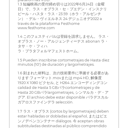
1.3 短編映画の受付締め切りは2022年6月24日（金曜
日）で、ラス・オブラス・セ・プエデン・インスクリ
ビール・ハスタ・ラス・23.59（ホラ・アルゼンチ
ン）・デル・ヴィエルネス 24 デジュニオデ2022 a
través de la plataforma Festhome
www.festhome.com
1.4 このフェスティバルは登録を請求しません。 ラス・
オブラス・ノー・アルジェンティーナス abonan ラ・
タサ・ケ・フィハ
ラ・プラタフォルマフェストホーム。
1.5 Pueden inscribirse cortometrajes de Hasta diez
minutos (10') de duración y largometrajes.
1.6 刻まれた材料は、次の技術要件に準拠する必要があ
ります:フォーマット.movまたは.mp4 HD, 解像度
1920 X 1080 ピクセル, と H264 エンコーディングコン
calidad de Hasta 5 GBパラcortometrajes y de
Hasta 20 GBパラlargometrajes, シンマルカ・デ・ア
グア. El archivo debe estar disponible パラデスカル
ガアロスファインデラ selección.
1.7 ラス・オブラス (cortos by largometrajes) deben
estar habladas or dobladas al español, またはビエ
ンノデベンコンテナー diálogos. 今 aceptan obras
subtituladas destinadas al público comprendido