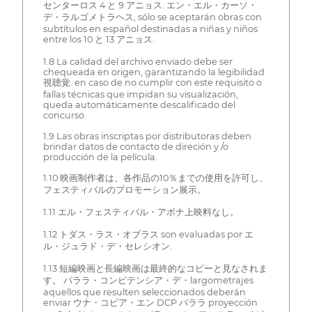
センターロス 4 と 9 アニョス. エン・エル・カーソ・
デ・ラルゴメトラヘス, sólo se aceptarán obras con
subtítulos en español destinadas a niñas y niños
entre los 10 と 13 アニョス.
1.8 La calidad del archivo enviado debe ser
chequeada en origen, garantizando la legibilidad
視聴覚. en caso de no cumplir con este requisito o
fallas técnicas que impidan su visualización,
queda automáticamente descalificado del
concurso.
1.9 Las obras inscriptas por distributoras deben
brindar datos de contacto de direción y /o
producción de la película.
1.10 映画制作者は、各作品の10％までの使用を許可し、
フェスティバルのプロモーション展示。
1.11 エル・フェスティバル・アボナ上映料なし。
1.12 トダス・ラス・オブラス son evaluadas por エ
ル・ジュラド・デ・セレシオン.
1.13 短編映画と長編映画は最終的なコピーと見なされま
す。 パララ・コンピテンシア・デ・largometrajes
aquellos que resulten seleccionados deberán
enviar ウナ・コピア・エン DCP パララ proyección