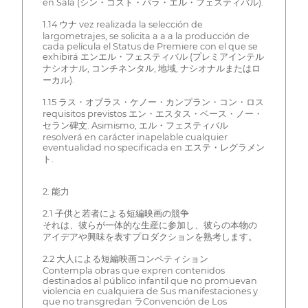
en Sala (シン・コスト・パラ・エル・フェスティバル).
1.14 ウナ vez realizada la selección de
largometrajes, se solicita a a a la producción de
cada película el Status de Premiere con el que se
exhibirá エンエル・フェスティバル (プレミアインテル
ナシオナル, コンチネンタル, 地域, ナシオナルまたはロ
ーカル).
1.15 ラス・オブラス・ケノー・カンプラン・コン・ロス
requisitos previstos エン・エスタス・ベース・ノー・
セラン碑文. Asimismo, エル・フェスティバル
resolverá en carácter inapelable cualquier
eventualidad no specificada en エステ・レグラメン
ト.
2. 能力
2.1 子供と若者による短編映画の競争
それは、彼らが一体的な生産に参加し、彼らの本物の
アイデアや興味を表すプロダクションを熟考します。
2.2 大人による短編映画コンペティション
Contempla obras que expren contenidos
destinados al público infantil que no promuevan
violencia en cualquiera de Sus manifestaciones y
que no transgredan ラConvención de Los