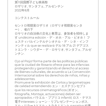
第11回国際子ども映画祭
ロザリオ, サンタフェ, アルゼンチン
2022年8月
コンテストルール
セントロ視聴覚ロザリオ（ロザリオ視聴覚センタ
ー）、省の下
ロサリオの自治体の文化と教育は、参加者を招待しま
す undécima edición・デ・オホ・アル・ピオホ！ フ
ェスティバルインテルナシオナル・デ・シネ・インフ
ァンティル que se realizará デル 18 アル 21 デアゴス
トエンラ・シウダー・デ・ロサリオ, サンタフェ, アルゼ
ンチン.
Ojo al Piojo! forma parte de las políticas públicas
que la ciudad de Rosario ofrece para las infancias
protegiendo y garantizando el derecho al acceso
de Bienes culturales, de acuerdo a La Convención
Internacional sobre los derechos de niños, niñas y
adelescentes.
Promueve la exhibición de Cortos y largometrajes
de calidad entendiendo エン・エステコンセプト
que los recursos cinematográficos (ギオン,
fotografía, Montaje, actuaciones) deben ser
apropiados パラエル・プブリコ infantil; ロス・テマス
電子intereses ショーン・リプレゼンテーションボス,
エル・リラートY エル・トラタミエント narrativo 結果