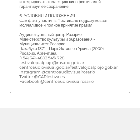
интегрировать коллекцию кинофестивалей,
гарантируя ее сохранение.
6. УСЛОВИЯ И ПОЛОЖЕНИЯ
Сам факт участия в Фестивале подразумевает
молчаливое и полное принятие правил.
Аудиовизуальный центр Розарио
Министерство культуры и образования -
Муниципалитет Росарио
Чакабуко 1371 - Парк Эстасьон Уркиса (2000)
Росарио, Аргентина.
(+54) 341-4802 545/ 728
festivalojoalpiojo@rosario.gob.ar
centroaudiovisual.gob.ar/festivalojoalpiojo.gob.ar
Instagram @centroaudiovisualrosario
Twitter @CARfestivales
Facebook @centroaudiovisualrosario