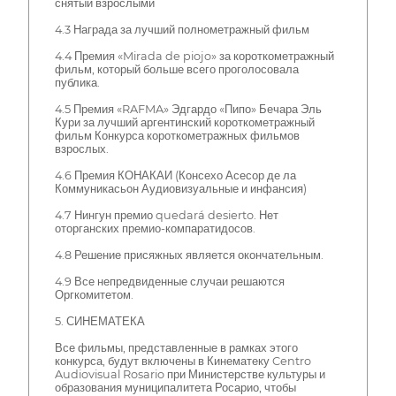
снятый взрослыми
4.3 Награда за лучший полнометражный фильм
4.4 Премия «Mirada de piojo» за короткометражный
фильм, который больше всего проголосовала
публика.
4.5 Премия «RAFMA» Эдгардо «Пипо» Бечара Эль
Кури за лучший аргентинский короткометражный
фильм Конкурса короткометражных фильмов
взрослых.
4.6 Премия КОНАКАИ (Консехо Асесор де ла
Коммуникасьон Аудиовизуальные и инфансия)
4.7 Нингун премио quedará desierto. Нет
оторганских премио-компаратидосов.
4.8 Решение присяжных является окончательным.
4.9 Все непредвиденные случаи решаются
Оргкомитетом.
5. СИНЕМАТЕКА
Все фильмы, представленные в рамках этого
конкурса, будут включены в Кинематеку Centro
Audiovisual Rosario при Министерстве культуры и
образования муниципалитета Росарио, чтобы