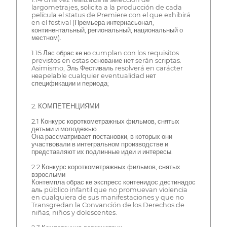
largometrajes, solicita a la producción de cada
película el status de Premiere con el que exhibirá
en el festival (Премьера интернасьонал,
континентальный, региональный, национальный о
местном).
1.15 Лас обрас ке но cumplan con los requisitos
previstos en estas основание нет serán scriptas.
Asimismo, Эль Фестиваль resolverá en carácter
неapelable cualquier eventualidad нет
спецификации и периода;
2. КОМПЕТЕНЦИЯМИ
2.1 Конкурс короткометражных фильмов, снятых
детьми и молодежью
Она рассматривает постановки, в которых они
участвовали в интегральном производстве и
представляют их подлинные идеи и интересы.
2.2 Конкурс короткометражных фильмов, снятых
взрослыми
Контемпла обрас ке экспресс контенидос дестинадос
аль público infantil que no promuevan violencia
en cualquiera de sus manifestaciones y que no
Transgredan la Convanción de los Derechos de
niñas, niños y dolescentes.