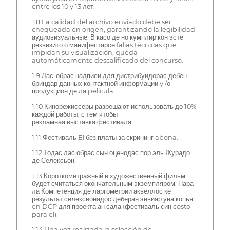
entre los 10 y 13 лет.
1.8 La calidad del archivo enviado debe ser
chequeada en origen, garantizando la legibilidad
аудиовизуальные. В касо де но кумплир кон эсте
реквизито о манифестарсе fallas técnicas que
impidan su visualización, queda
automáticamente descalificado del concurso.
1.9 Лас-обрас надписи для дистрибуидорас дебен
бриндар данных контактной информации y /о
продукцион де ла película.
1.10 Кинорежиссеры разрешают использовать до 10%
каждой работы, с тем чтобы
рекламная выставка фестиваля.
1.11 Фестиваль El без платы за скрининг abona.
1.12 Тодас лас обрас сын оценодас пор эль Журадо
де Селексьон.
1.13 Короткометражный и художественный фильм
будет считаться окончательным экземпляром. Пара
ла Компетенция де ларгометрии аквеллос ке
результат селексионадос деберан энвиар уна копья
en DCP для проекта ан сала (фестиваль син costo
para el).
1.14 Una vez realizada la selección de