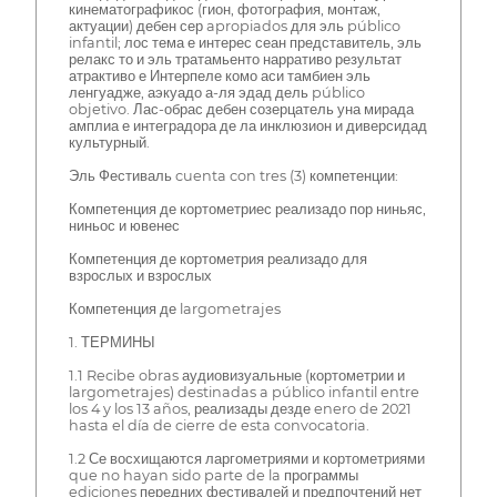
кинематографикос (гион, фотография, монтаж,
актуации) дебен сер apropiados для эль público
infantil; лос тема е интерес сеан представитель, эль
релакс то и эль тратамьенто нарративо результат
атрактиво е Интерпеле комо аси тамбиен эль
ленгуадже, аэкуадо а-ля эдад дель público
objetivo. Лас-обрас дебен созерцатель уна мирада
амплиа е интеградора де ла инклюзион и диверсидад
культурный.
Эль Фестиваль cuenta con tres (3) компетенции:
Компетенция де кортометриес реализадо пор ниньяс,
ниньос и ювенес
Компетенция де кортометрия реализадо для
взрослых и взрослых
Компетенция де largometrajes
1. ТЕРМИНЫ
1.1 Recibe obras аудиовизуальные (кортометрии и
largometrajes) destinadas a público infantil entre
los 4 y los 13 años, реализады дезде enero de 2021
hasta el día de cierre de esta convocatoria.
1.2 Се восхищаются ларгометриями и кортометриями
que no hayan sido parte de la программы
ediciones передних фестивалей и предпочтений нет