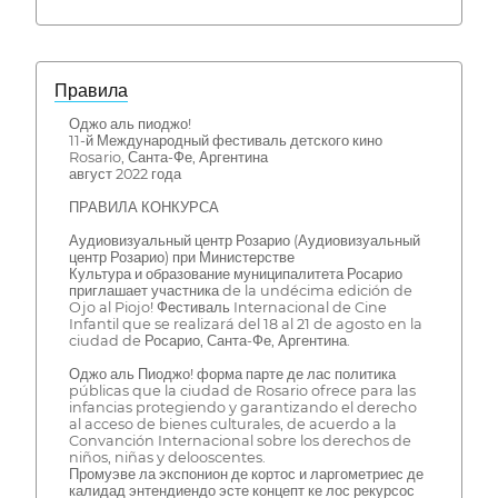
Правила
Оджо аль пиоджо!
11-й Международный фестиваль детского кино
Rosario, Санта-Фе, Аргентина
август 2022 года
ПРАВИЛА КОНКУРСА
Аудиовизуальный центр Розарио (Аудиовизуальный
центр Розарио) при Министерстве
Культура и образование муниципалитета Росарио
приглашает участника de la undécima edición de
Ojo al Piojo! Фестиваль Internacional de Cine
Infantil que se realizará del 18 al 21 de agosto en la
ciudad de Росарио, Санта-Фе, Аргентина.
Оджо аль Пиоджо! форма парте де лас политика
públicas que la ciudad de Rosario ofrece para las
infancias protegiendo y garantizando el derecho
al acceso de bienes culturales, de acuerdo a la
Convanción Internacional sobre los derechos de
niños, niñas y delooscentes.
Промуэве ла экспонион де кортос и ларгометриес де
калидад энтендиендо эсте концепт ке лос рекурсос