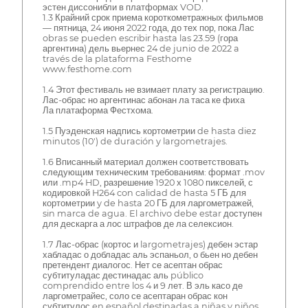
эстен диссонибли в платформах VOD.
1.3 Крайний срок приема короткометражных фильмов
— пятница, 24 июня 2022 года, до тех пор, пока Лас
obras se pueden escribir hasta las 23.59 (гора
аргентина) дель вьернес 24 de junio de 2022 a
través de la plataforma Festhome
www.festhome.com
1.4 Этот фестиваль не взимает плату за регистрацию.
Лас-обрас но аргентинас абонан ла таса ке фиха
Ла платаформа Фестхома.
1.5 Пуэденская надпись кортометрии de hasta diez
minutos (10') de duración y largometrajes.
1.6 Вписанный материал должен соответствовать
следующим техническим требованиям: формат .mov
или .mp4 HD, разрешение 1920 х 1080 пикселей, с
кодировкой H264 con calidad de hasta 5 ГБ для
кортометрии y de hasta 20 ГБ для ларгометражей,
sin marca de agua. El archivo debe estar доступен
для дескарга а лос штрафов де ла селексион.
1.7 Лас-обрас (кортос и largometrajes) дебен эстар
хабладас о добладас аль эспаньол, о бьен но дебен
претендент диалогос. Нет се асептан обрас
субтитуладас дестинадас аль público
comprendido entre los 4 и 9 лет. В эль касо де
ларгометрайес, соло се асептаран обрас кон
субтитулос en español destinadas a niñas y niños