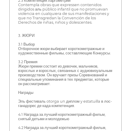
2.3 Компетенция ларгометрии
Contempla obras que expressen contenidos
dirigidos аль público infantil que no promuevan
violencia en cualquiera de sus manifestaciones y
que no Transgredan la Convención de los
Derechos de niñas, niños y dolescentes.
3. ЖЮРИ
3.1 Выбор
Отборочное жюри выбирает короткометражные и
художественные фильмы, составляющие Конкурсы.
3.2 Премия
Жюри премии состоит из девочек, мальчиков,
взрослых и взрослых, связанных с аудиовизуальным
производством. Он вручает призы Соревнований и
специальные упоминания в тех предметах, которые
он рассматривает.
Награды
Эль фестиваль otorga un диплом y estatuilla в лос-
ганадорес де када компетенция.
4.1 Награда за лучший короткометражный фильм,
снятый детьми и молодежью
4.2 Награда за лучший короткометражный фильм,