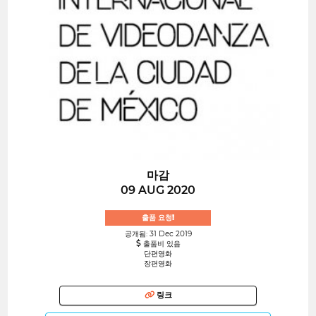
마감
09 AUG 2020
출품 요청!
공개됨: 31 Dec 2019
출품비 있음
단편영화
장편영화
링크