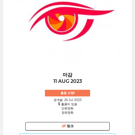
마감
11 AUG 2023
출품 요청!
공개됨: 26 Jul 2023
출품비 있음
단편영화
장편영화
링크