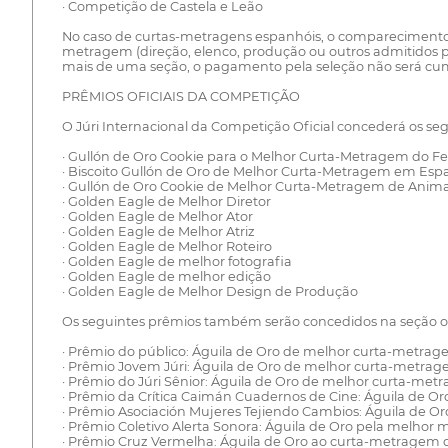
· Competição de Castela e Leão
No caso de curtas-metragens espanhóis, o comparecimento e
metragem (direção, elenco, produção ou outros admitidos
mais de uma seção, o pagamento pela seleção não será cum
PRÊMIOS OFICIAIS DA COMPETIÇÃO
O Júri Internacional da Competição Oficial concederá os se
· Gullón de Oro Cookie para o Melhor Curta-Metragem do Fes
· Biscoito Gullón de Oro de Melhor Curta-Metragem em Espa
· Gullón de Oro Cookie de Melhor Curta-Metragem de Anim
· Golden Eagle de Melhor Diretor
· Golden Eagle de Melhor Ator
· Golden Eagle de Melhor Atriz
· Golden Eagle de Melhor Roteiro
· Golden Eagle de melhor fotografia
· Golden Eagle de melhor edição
· Golden Eagle de Melhor Design de Produção
Os seguintes prêmios também serão concedidos na seção ofi
· Prêmio do público: Águila de Oro de melhor curta-metra
· Prêmio Jovem Júri: Águila de Oro de melhor curta-metra
· Prêmio do Júri Sênior: Águila de Oro de melhor curta-me
· Prêmio da Crítica Caimán Cuadernos de Cine: Águila de 
· Prêmio Asociación Mujeres Tejiendo Cambios: Águila de 
· Prêmio Coletivo Alerta Sonora: Águila de Oro pela melhor m
· Prêmio Cruz Vermelha: Águila de Oro ao curta-metragem q