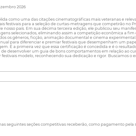
Dezembro 2026
lida como uma das citações cinematográficas mais veteranas e relev
is festivais para a seleção de curtas-metragens que competirão no Pr
sso país. Em sua décima terceira edição, ele publicou seu manifest
gens selecionados, eliminando assim a competição econômica a fim de 
todos os gêneros, ficção, animação documental e cinema experimental.
ão anual para diferenciar e premiar festivais que desempenham um pape
gem. É a primeira vez que essa certificação é concedida e é o result
 a fim de desenvolver um guia de bons comportamentos em relação ao cu
r festivais modelo, reconhecendo sua dedicação e rigor. Buscamos o e
s nas seguintes seções competitivas receberão, como pagamento pela sel