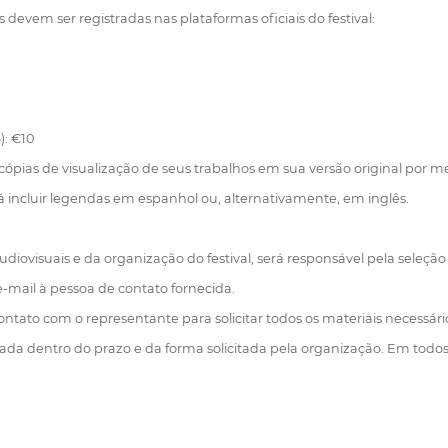
s devem ser registradas nas plataformas oficiais do festival:
): €10
ópias de visualização de seus trabalhos em sua versão original por me
rá incluir legendas em espanhol ou, alternativamente, em inglês.
iovisuais e da organização do festival, será responsável pela seleção d
 e-mail à pessoa de contato fornecida.
ntato com o representante para solicitar todos os materiais necessári
da dentro do prazo e da forma solicitada pela organização. Em todos os