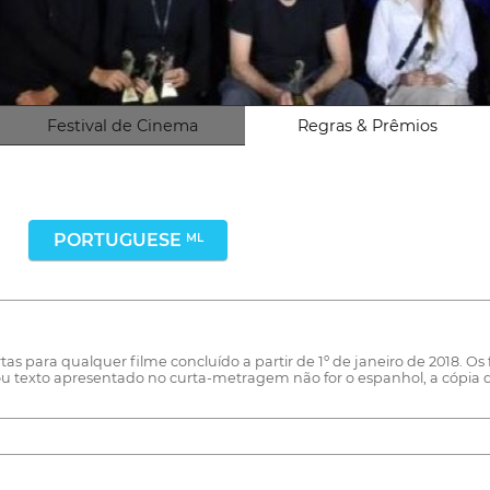
Festival de Cinema
Regras & Prêmios
PORTUGUESE
ML
rtas para qualquer filme concluído a partir de 1º de janeiro de 2018. 
go ou texto apresentado no curta-metragem não for o espanhol, a cópia