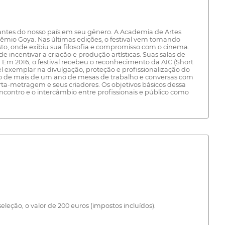
antes do nosso país em seu gênero. A Academia de Artes
êmio Goya. Nas últimas edições, o festival vem tomando
o, onde exibiu sua filosofia e compromisso com o cinema.
incentivar a criação e produção artísticas. Suas salas de
 Em 2016, o festival recebeu o reconhecimento da AIC (Short
l exemplar na divulgação, proteção e profissionalização do
ado de mais de um ano de mesas de trabalho e conversas com
rta-metragem e seus criadores. Os objetivos básicos dessa
ncontro e o intercâmbio entre profissionais e público como
eção, o valor de 200 euros (impostos incluídos).