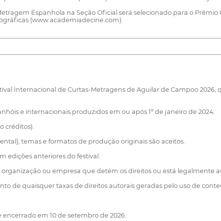
ragem Espanhola na Seção Oficial será selecionado para o Prêmio Go
tográficas (www.academiadecine.com).
stival Internacional de Curtas-Metragens de Aguilar de Campoo 2026, 
nhóis e internacionais produzidos em ou após 1º de janeiro de 2024.
 créditos).
ntal), temas e formatos de produção originais são aceitos.
m edições anteriores do festival.
organização ou empresa que detém os direitos ou está legalmente au
to de quaisquer taxas de direitos autorais geradas pelo uso de cont
 e encerrado em 10 de setembro de 2026.