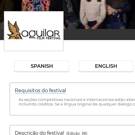
SPANISH
ENGLISH
Requisitos do festival
As seções competitivas nacionais e internacionais estão abe
incluindo créditos. Se a língua original de qualquer diálo
Descrição do festival
(Edição: 38)