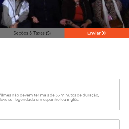
Seções & Taxas (5)
Enviar
Os filmes não devem ter mais de 35 minutos de duração,
 deve ser legendada em espanhol ou inglês.