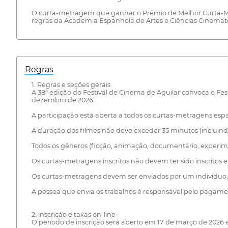
O curta-metragem que ganhar o Prêmio de Melhor Curta-Met
regras da Academia Espanhola de Artes e Ciências Cinema
Regras
1. Regras e seções gerais
A 38ª edição do Festival de Cinema de Aguilar convoca o Fe
dezembro de 2026.
A participação está aberta a todos os curtas-metragens espa
A duração dos filmes não deve exceder 35 minutos (incluindo
Todos os gêneros (ficção, animação, documentário, experime
Os curtas-metragens inscritos não devem ter sido inscritos e
Os curtas-metragens devem ser enviados por um indivíduo, 
A pessoa que envia os trabalhos é responsável pelo pagamen
2. inscrição e taxas on-line
O período de inscrição será aberto em 17 de março de 2026