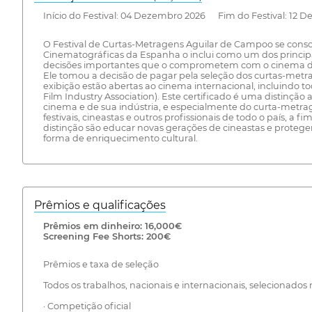
Início do Festival: 04 Dezembro 2026 Fim do Festival: 12 
O Festival de Curtas-Metragens Aguilar de Campoo se conso
Cinematográficas da Espanha o inclui como um dos principa
decisões importantes que o comprometem com o cinema de no
Ele tomou a decisão de pagar pela seleção dos curtas-metra
exibição estão abertas ao cinema internacional, incluindo 
Film Industry Association). Este certificado é uma distinç
cinema e de sua indústria, e especialmente do curta-metra
festivais, cineastas e outros profissionais de todo o país,
distinção são educar novas gerações de cineastas e protege
forma de enriquecimento cultural.
Prêmios e qualificações
Prêmios em dinheiro: 16,000€
Screening Fee Shorts: 200€
Prêmios e taxa de seleção
Todos os trabalhos, nacionais e internacionais, selecionado
· Competição oficial