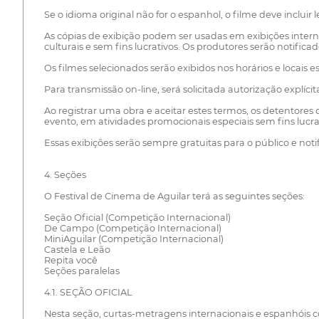
Se o idioma original não for o espanhol, o filme deve inclu
As cópias de exibição podem ser usadas em exibições interna
culturais e sem fins lucrativos. Os produtores serão notifi
Os filmes selecionados serão exibidos nos horários e locais e
Para transmissão on-line, será solicitada autorização explíci
Ao registrar uma obra e aceitar estes termos, os detentores
evento, em atividades promocionais especiais sem fins lucrati
Essas exibições serão sempre gratuitas para o público e not
4. Seções
O Festival de Cinema de Aguilar terá as seguintes seções:
Seção Oficial (Competição Internacional)
De Campo (Competição Internacional)
MiniAguilar (Competição Internacional)
Castela e Leão
Repita você
Seções paralelas
4.1. SEÇÃO OFICIAL
Nesta seção, curtas-metragens internacionais e espanhóis c