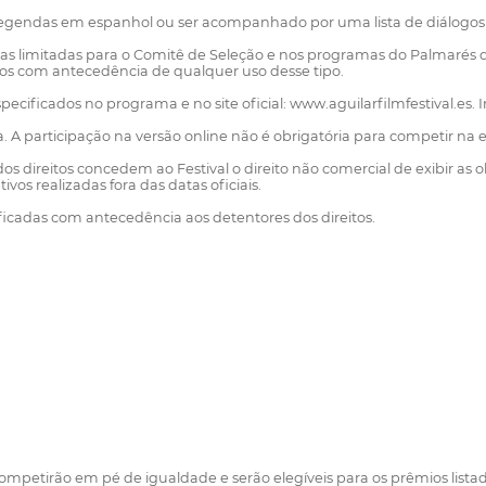
ir legendas em espanhol ou ser acompanhado por uma lista de diálogos 
s limitadas para o Comitê de Seleção e nos programas do Palmarés del
cados com antecedência de qualquer uso desse tipo.
specificados no programa e no site oficial: www.aguilarfilmfestival.es. 
ta. A participação na versão online não é obrigatória para competir na 
 dos direitos concedem ao Festival o direito não comercial de exibir 
vos realizadas fora das datas oficiais.
ificadas com antecedência aos detentores dos direitos.
ompetirão em pé de igualdade e serão elegíveis para os prêmios listad