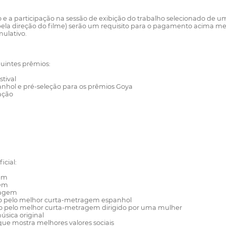
 a participação na sessão de exibição do trabalho selecionado de u
 pela direção do filme) serão um requisito para o pagamento acima
ulativo.
guintes prêmios:
tival
nhol e pré-seleção para os prêmios Goya
ação
cial:
gem
gem
tragem
Oro pelo melhor curta-metragem espanhol
Oro pelo melhor curta-metragem dirigido por uma mulher
úsica original
ue mostra melhores valores sociais