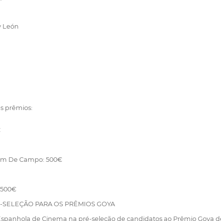
y León
s prêmios:
€
gem De Campo: 500€
 500€
-SELEÇÃO PARA OS PRÊMIOS GOYA
Espanhola de Cinema na pré-seleção de candidatos ao Prêmio Goya d