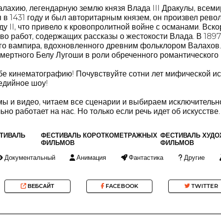
лахию, легендарную землю князя Влада III Дракулы, всеми
 в 1431 году и был авторитарным князем, он произвел рево
у II, что привело к кровопролитной войне с османами. Вско
о работ, содержащих рассказы о жестокости Влада. В 1897
о вампира, вдохновленного древним фольклором Валахов. 
смертного Белу Лугоши в роли обреченного романтического 
ебе кинематографию! Почувствуйте сотни лет мифической и
едийное шоу!
ы и видео, читаем все сценарии и выбираем исключительно
но работает на нас. Но только если речь идет об искусстве.
ТИВАЛЬ
ФЕСТИВАЛЬ КОРОТКОМЕТРАЖНЫХ
ФЕСТИВАЛЬ ХУД
ФИЛЬМОВ
ФИЛЬМОВ
Документальный
Анимация
Фантастика
Другие
ВЕБСАЙТ
FACEBOOK
TWITTER