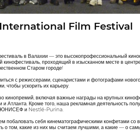
International Film Festival
стиваль в Валахии — это высокопрофессиональный киноф
кинофестиваль, проходящий в изысканном месте в центре 
чественном Старом городе!
иться с режиссерами, сценаристами и фотографами нового 
, чтобы ускорить их карьеру.
 кинопремий, включая важные награды на крупных кинофес
 и Атланта. Кроме того, наша рекламная деятельность полу
к ЮНИСЕФ и Nestlé-Purina.
чем побаловать себя кинематографическими конфетами со 
ь о том, какие из них мы считаем лучшими, а какие — о са