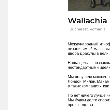
Wallachia 
Bucharest, Romania
Международный кинофе
независимый массовый 
двора Дракулы в вели
Наша цель — познаком
нестандартными идеями
Мы получили множество
Лондон, Милан, Майами
в таких компаниях, ка
Но нет ничего лучше, 
Мы будем долго спорит
производства.