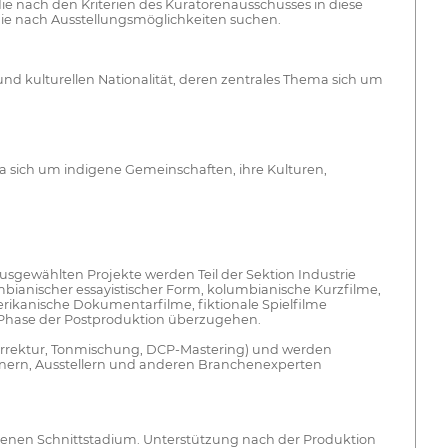
e nach den Kriterien des Kuratorenausschusses in diese
ie nach Ausstellungsmöglichkeiten suchen.
 und kulturellen Nationalität, deren zentrales Thema sich um
ema sich um indigene Gemeinschaften, ihre Kulturen,
usgewählten Projekte werden Teil der Sektion Industrie
mbianischer essayistischer Form, kolumbianische Kurzfilme,
rikanische Dokumentarfilme, fiktionale Spielfilme
te Phase der Postproduktion überzugehen.
orrektur, Tonmischung, DCP-Mastering) und werden
artnern, Ausstellern und anderen Branchenexperten
ittenen Schnittstadium. Unterstützung nach der Produktion