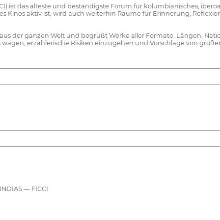
ICCI) ist das älteste und beständigste Forum für kolumbianisches, i
es Kinos aktiv ist, wird auch weiterhin Räume für Erinnerung, Reflexion
rn aus der ganzen Welt und begrüßt Werke aller Formate, Längen, Nat
es wagen, erzählerische Risiken einzugehen und Vorschläge von gro
NDIAS — FICCI