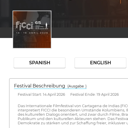
SPANISH
ENGLISH
Festival Beschreibung
(Ausgabe: )
Festival Start: 14 April 2026 Festival Ende: 19 April 2026
Das Internationale Filmfestival von Cartagena de Indias (FICCI
interpretiert FICCI die besonderen Umstände Kolumbiens, I
des kulturellen Dialogs orientiert, und zwar durch Filme,
Publikum und den kulturellen Akteuren stehen. Das Festiva
Demokratie zu stärken und zur Schaffung freier, inklusiver