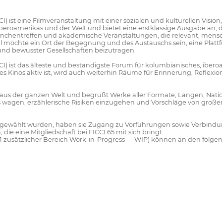
) ist eine Filmveranstaltung mit einer sozialen und kulturellen Vision, 
beroamerikas und der Welt und bietet eine erstklassige Ausgabe an, 
 Branchentreffen und akademische Veranstaltungen, die relevant, mens
l möchte ein Ort der Begegnung und des Austauschs sein, eine Platt
 und bewusster Gesellschaften beizutragen.
ICCI) ist das älteste und beständigste Forum für kolumbianisches, i
es Kinos aktiv ist, wird auch weiterhin Räume für Erinnerung, Reflexion
rn aus der ganzen Welt und begrüßt Werke aller Formate, Längen, Nat
es wagen, erzählerische Risiken einzugehen und Vorschläge von gro
ausgewählt wurden, haben sie Zugang zu Vorführungen sowie Verbindung
ie eine Mitgliedschaft bei FICCI 65 mit sich bringt.
 und 1 zusätzlicher Bereich Work-in-Progress — WIP) können an den fo