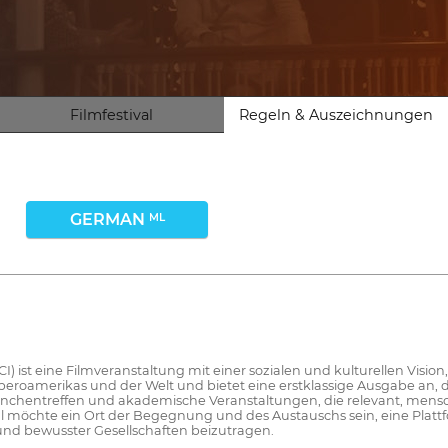
Filmfestival
Regeln & Auszeichnungen
GERMAN
ML
) ist eine Filmveranstaltung mit einer sozialen und kulturellen Vision, 
beroamerikas und der Welt und bietet eine erstklassige Ausgabe an, 
 Branchentreffen und akademische Veranstaltungen, die relevant, mens
l möchte ein Ort der Begegnung und des Austauschs sein, eine Platt
 und bewusster Gesellschaften beizutragen.