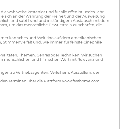
die wahlweise kostenlos und für alle offen ist. Jedes Jahr
die sich an der Wahrung der Freiheit und der Ausweitung
chlich und subtil sind und in ständigem Austausch mit dem
form, um das menschliche Bewusstsein zu schärfen, die
beroamerikanisches und Weltkino auf dem amerikanischen
, Stimmenvielfalt und, wie immer, für feinste Cinephilie
ionalitäten, Themen, Genres oder Techniken. Wir suchen
ßem menschlichen und filmischen Wert mit Relevanz und
en zu Vertriebsagenten, Verleihern, Ausstellern, der
lgenden Terminen über die Plattform www.festhome.com