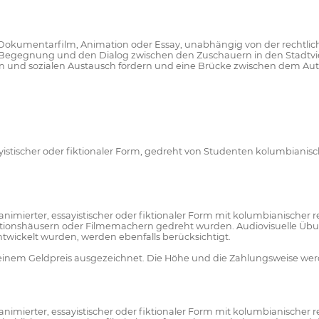
 Dokumentarfilm, Animation oder Essay, unabhängig von der rechtliche
ie Begegnung und den Dialog zwischen den Zuschauern in den Stadtvie
len und sozialen Austausch fördern und eine Brücke zwischen dem Au
yistischer oder fiktionaler Form, gedreht von Studenten kolumbianisch
nimierter, essayistischer oder fiktionaler Form mit kolumbianischer rec
ionshäusern oder Filmemachern gedreht wurden. Audiovisuelle Übung
entwickelt wurden, werden ebenfalls berücksichtigt.
 einem Geldpreis ausgezeichnet. Die Höhe und die Zahlungsweise wer
imierter, essayistischer oder fiktionaler Form mit kolumbianischer rech