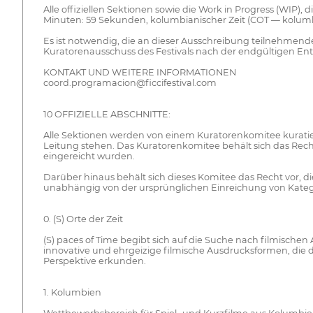
Alle offiziellen Sektionen sowie die Work in Progress (WIP),
Minuten: 59 Sekunden, kolumbianischer Zeit (COT — kolumbi
Es ist notwendig, die an dieser Ausschreibung teilnehmen
Kuratorenausschuss des Festivals nach der endgültigen En
KONTAKT UND WEITERE INFORMATIONEN
coord.programacion@ficcifestival.com
10 OFFIZIELLE ABSCHNITTE:
Alle Sektionen werden von einem Kuratorenkomitee kurati
Leitung stehen. Das Kuratorenkomitee behält sich das Recht 
eingereicht wurden.
Darüber hinaus behält sich dieses Komitee das Recht vor, di
unabhängig von der ursprünglichen Einreichung von Kat
0. (S) Orte der Zeit
(S) paces of Time begibt sich auf die Suche nach filmisch
innovative und ehrgeizige filmische Ausdrucksformen, die di
Perspektive erkunden.
1. Kolumbien