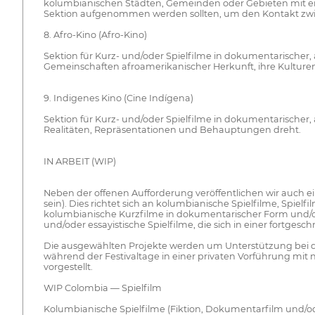
kolumbianischen Städten, Gemeinden oder Gebieten mit erh
Sektion aufgenommen werden sollten, um den Kontakt zwis
8. Afro-Kino (Afro-Kino)
Sektion für Kurz- und/oder Spielfilme in dokumentarischer, a
Gemeinschaften afroamerikanischer Herkunft, ihre Kulturen
9. Indigenes Kino (Cine Indígena)
Sektion für Kurz- und/oder Spielfilme in dokumentarischer, 
Realitäten, Repräsentationen und Behauptungen dreht.
IN ARBEIT (WIP)
Neben der offenen Aufforderung veröffentlichen wir auch ei
sein). Dies richtet sich an kolumbianische Spielfilme, Spi
kolumbianische Kurzfilme in dokumentarischer Form und/od
und/oder essayistische Spielfilme, die sich in einer fortg
Die ausgewählten Projekte werden um Unterstützung bei d
während der Festivaltage in einer privaten Vorführung mit 
vorgestellt.
WIP Colombia — Spielfilm
Kolumbianische Spielfilme (Fiktion, Dokumentarfilm und/od