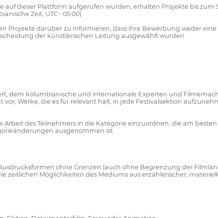
 die auf dieser Plattform aufgerufen wurden, erhalten Projekte bis zu
anische Zeit, UTC− 05:00).
den Projekte darüber zu informieren, dass ihre Bewerbung weder ein
tscheidung der künstlerischen Leitung ausgewählt wurden.
ert, dem kolumbianische und internationale Experten und Filmemach
vor, Werke, die es für relevant hält, in jede Festivalsektion aufzun
e Arbeit des Teilnehmers in die Kategorie einzuordnen, die am besten
egorieänderungen ausgenommen ist.
en Ausdrucksformen ohne Grenzen (auch ohne Begrenzung der Filmlänge
e zeitlichen Möglichkeiten des Mediums aus erzählerischer, materielle