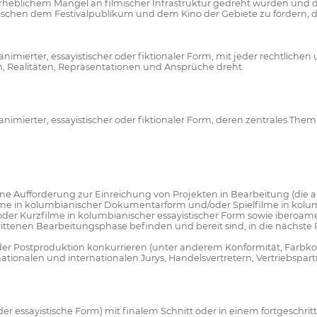
eblichem Mangel an filmischer Infrastruktur gedreht wurden und di
chen dem Festivalpublikum und dem Kino der Gebiete zu fördern, d
nimierter, essayistischer oder fiktionaler Form, mit jeder rechtlichen
, Realitäten, Repräsentationen und Ansprüche dreht.
animierter, essayistischer oder fiktionaler Form, deren zentrales Th
ne Aufforderung zur Einreichung von Projekten in Bearbeitung (die a
elfilme in kolumbianischer Dokumentarform und/oder Spielfilme in kolu
er Kurzfilme in kolumbianischer essayistischer Form sowie iberoame
eschrittenen Bearbeitungsphase befinden und bereit sind, in die nächs
er Postproduktion konkurrieren (unter anderem Konformität, Farbk
nationalen und internationalen Jurys, Handelsvertretern, Vertriebsp
er essayistische Form) mit finalem Schnitt oder in einem fortgeschr