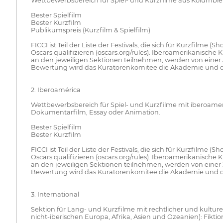
Wettbewerbsbereich für Spiel- und Kurzfilme aus Kolumbien
Bester Spielfilm
Bester Kurzfilm
Publikumspreis (Kurzfilm & Spielfilm)
FICCI ist Teil der Liste der Festivals, die sich für Kurzfilme 
Oscars qualifizieren (oscars.org/rules). Iberoamerikanische
an den jeweiligen Sektionen teilnehmen, werden von einer 
Bewertung wird das Kuratorenkomitee die Akademie und da
2. Iberoamérica
Wettbewerbsbereich für Spiel- und Kurzfilme mit iberoamerika
Dokumentarfilm, Essay oder Animation.
Bester Spielfilm
Bester Kurzfilm
FICCI ist Teil der Liste der Festivals, die sich für Kurzfilme 
Oscars qualifizieren (oscars.org/rules). Iberoamerikanische
an den jeweiligen Sektionen teilnehmen, werden von einer 
Bewertung wird das Kuratorenkomitee die Akademie und da
3. International
Sektion für Lang- und Kurzfilme mit rechtlicher und kultu
nicht-iberischen Europa, Afrika, Asien und Ozeanien): Fikt