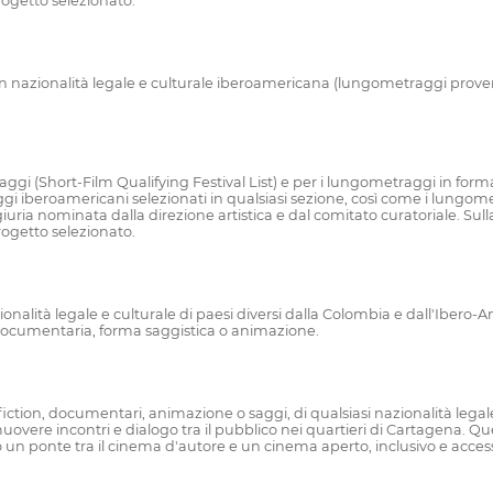
rogetto selezionato.
azionalità legale e culturale iberoamericana (lungometraggi provenie
ometraggi (Short-Film Qualifying Festival List) e per i lungometraggi in
aggi iberoamericani selezionati in qualsiasi sezione, così come i lun
iuria nominata dalla direzione artistica e dal comitato curatoriale. Sul
rogetto selezionato.
lità legale e culturale di paesi diversi dalla Colombia e dall'Ibero-
a documentaria, forma saggistica o animazione.
tion, documentari, animazione o saggi, di qualsiasi nazionalità legale 
vere incontri e dialogo tra il pubblico nei quartieri di Cartagena. Que
ponte tra il cinema d'autore e un cinema aperto, inclusivo e accessibil