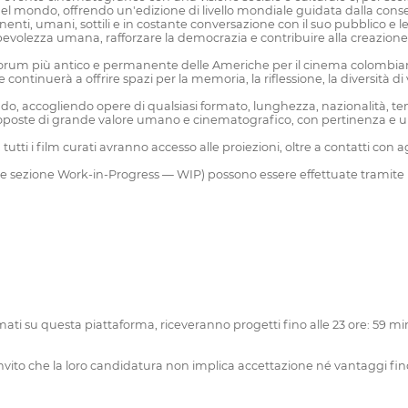
del mondo, offrendo un'edizione di livello mondiale guidata dalla conse
enti, umani, sottili e in costante conversazione con il suo pubblico e le p
volezza umana, rafforzare la democrazia e contribuire alla creazione di
è il forum più antico e permanente delle Americhe per il cinema colomb
ntinuerà a offrire spazi per la memoria, la riflessione, la diversità di 
il mondo, accogliendo opere di qualsiasi formato, lunghezza, nazionalità, 
 proposte di grande valore umano e cinematografico, con pertinenza e una
 tutti i film curati avranno accesso alle proiezioni, oltre a contatti con 
 ulteriore sezione Work-in-Progress — WIP) possono essere effettuate tra
chiamati su questa piattaforma, riceveranno progetti fino alle 23 ore: 59
invito che la loro candidatura non implica accettazione né vantaggi f