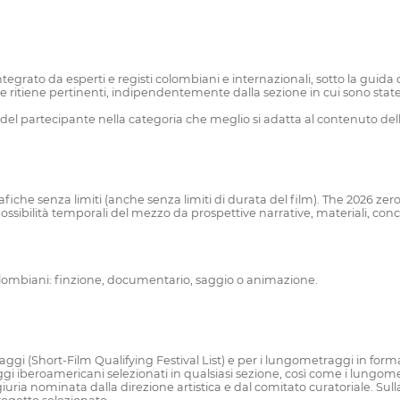
grato da esperti e registi colombiani e internazionali, sotto la guida dell
e che ritiene pertinenti, indipendentemente dalla sezione in cui sono sta
pera del partecipante nella categoria che meglio si adatta al contenuto d
rafiche senza limiti (anche senza limiti di durata del film). The 2026 z
ibilità temporali del mezzo da prospettive narrative, materiali, conce
ombiani: finzione, documentario, saggio o animazione.
ometraggi (Short-Film Qualifying Festival List) e per i lungometraggi in
aggi iberoamericani selezionati in qualsiasi sezione, così come i lun
iuria nominata dalla direzione artistica e dal comitato curatoriale. Sul