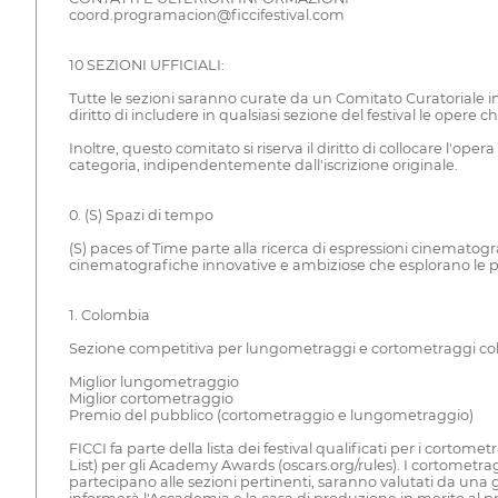
coord.programacion@ficcifestival.com
10 SEZIONI UFFICIALI:
Tutte le sezioni saranno curate da un Comitato Curatoriale inte
diritto di includere in qualsiasi sezione del festival le oper
Inoltre, questo comitato si riserva il diritto di collocare l'o
categoria, indipendentemente dall'iscrizione originale.
0. (S) Spazi di tempo
(S) paces of Time parte alla ricerca di espressioni cinematog
cinematografiche innovative e ambiziose che esplorano le poss
1. Colombia
Sezione competitiva per lungometraggi e cortometraggi col
Miglior lungometraggio
Miglior cortometraggio
Premio del pubblico (cortometraggio e lungometraggio)
FICCI fa parte della lista dei festival qualificati per i cort
List) per gli Academy Awards (oscars.org/rules). I cortometr
partecipano alle sezioni pertinenti, saranno valutati da una g