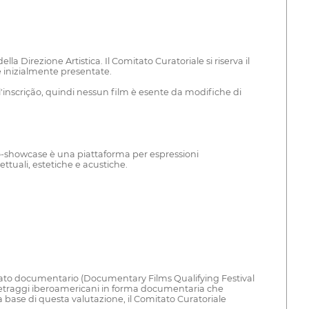
a Direzione Artistica. Il Comitato Curatoriale si riserva il
te inizialmente presentate.
ell'inscrição, quindi nessun film è esente da modifiche di
ero-showcase è una piattaforma per espressioni
ttuali, estetiche e acustiche.
 formato documentario (Documentary Films Qualifying Festival
gometraggi iberoamericani in forma documentaria che
la base di questa valutazione, il Comitato Curatoriale