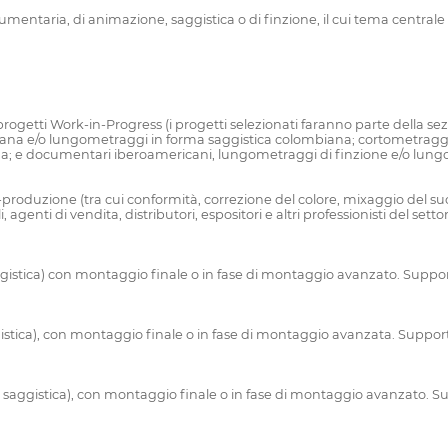
ntaria, di animazione, saggistica o di finzione, il cui tema centrale r
progetti Work-in-Progress (i progetti selezionati faranno parte della sez
na e/o lungometraggi in forma saggistica colombiana; cortometraggi
a; e documentari iberoamericani, lungometraggi di finzione e/o lungo
-produzione (tra cui conformità, correzione del colore, mixaggio del suo
genti di vendita, distributori, espositori e altri professionisti del settor
stica) con montaggio finale o in fase di montaggio avanzato. Suppor
stica), con montaggio finale o in fase di montaggio avanzata. Support
aggistica), con montaggio finale o in fase di montaggio avanzato. Su