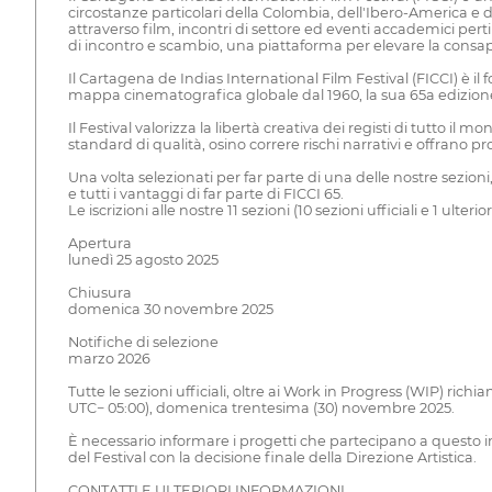
circostanze particolari della Colombia, dell'Ibero-America e 
attraverso film, incontri di settore ed eventi accademici pertin
di incontro e scambio, una piattaforma per elevare la consape
Il Cartagena de Indias International Film Festival (FICCI) 
mappa cinematografica globale dal 1960, la sua 65a edizione co
Il Festival valorizza la libertà creativa dei registi di tutto 
standard di qualità, osino correre rischi narrativi e offrano
Una volta selezionati per far parte di una delle nostre sezioni,
e tutti i vantaggi di far parte di FICCI 65.
Le iscrizioni alle nostre 11 sezioni (10 sezioni ufficiali e 1
Apertura
lunedì 25 agosto 2025
Chiusura
domenica 30 novembre 2025
Notifiche di selezione
marzo 2026
Tutte le sezioni ufficiali, oltre ai Work in Progress (WIP) ri
UTC− 05:00), domenica trentesima (30) novembre 2025.
È necessario informare i progetti che partecipano a questo 
del Festival con la decisione finale della Direzione Artistica.
CONTATTI E ULTERIORI INFORMAZIONI