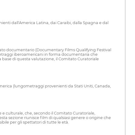
nti dall'America Latina, dai Caraibi, dalla Spagna e dal
 formato documentario (Documentary Films Qualifying Festival
gometraggi iberoamericani in forma documentaria che
la base di questa valutazione, il Comitato Curatoriale
America (lungometraggi provenienti da Stati Uniti, Canada,
e culturale, che, secondo il Comitato Curatoriale,
sta sezione riunisce film di qualsiasi genere o origine che
e per gli spettatori di tutte le età.