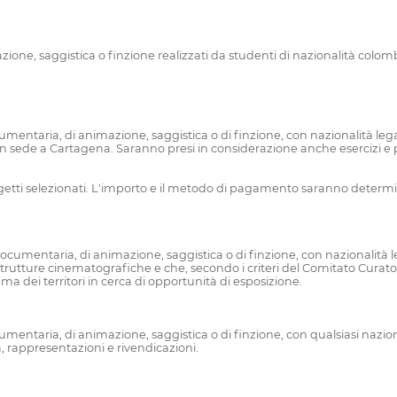
ne, saggistica o finzione realizzati da studenti di nazionalità colomb
ntaria, di animazione, saggistica o di finzione, con nazionalità lega
 sede a Cartagena. Saranno presi in considerazione anche esercizi e proge
tti selezionati. L'importo e il metodo di pagamento saranno determinat
mentaria, di animazione, saggistica o di finzione, con nazionalità lega
rastrutture cinematografiche e che, secondo i criteri del Comitato Curat
ema dei territori in cerca di opportunità di esposizione.
taria, di animazione, saggistica o di finzione, con qualsiasi nazionali
à, rappresentazioni e rivendicazioni.