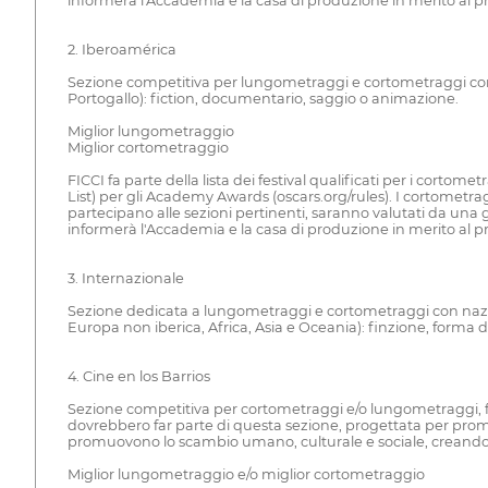
informerà l'Accademia e la casa di produzione in merito al p
2. Iberoamérica
Sezione competitiva per lungometraggi e cortometraggi con n
Portogallo): fiction, documentario, saggio o animazione.
Miglior lungometraggio
Miglior cortometraggio
FICCI fa parte della lista dei festival qualificati per i cort
List) per gli Academy Awards (oscars.org/rules). I cortometr
partecipano alle sezioni pertinenti, saranno valutati da una g
informerà l'Accademia e la casa di produzione in merito al p
3. Internazionale
Sezione dedicata a lungometraggi e cortometraggi con naziona
Europa non iberica, Africa, Asia e Oceania): finzione, form
4. Cine en los Barrios
Sezione competitiva per cortometraggi e/o lungometraggi, fic
dovrebbero far parte di questa sezione, progettata per promuo
promuovono lo scambio umano, culturale e sociale, creando un 
Miglior lungometraggio e/o miglior cortometraggio