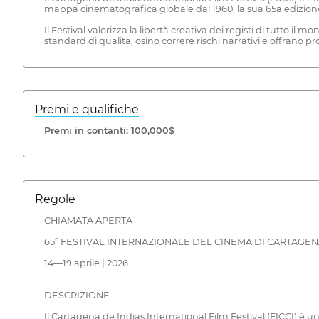
mappa cinematografica globale dal 1960, la sua 65a edizione co
Il Festival valorizza la libertà creativa dei registi di tutto 
standard di qualità, osino correre rischi narrativi e offrano
Premi e qualifiche
Premi in contanti: 100,000$
Regole
CHIAMATA APERTA
65° FESTIVAL INTERNAZIONALE DEL CINEMA DI CARTAGENA
14—19 aprile | 2026
DESCRIZIONE
Il Cartagena de Indias International Film Festival (FICCI) è u