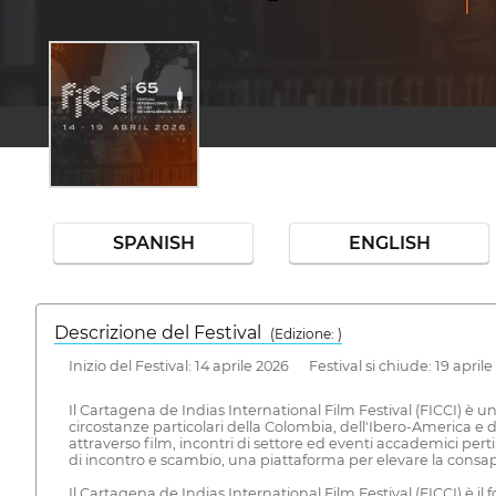
SPANISH
ENGLISH
Descrizione del Festival
( Edizione: )
Inizio del Festival: 14 aprile 2026 Festival si chiude: 19 april
Il Cartagena de Indias International Film Festival (FICCI) è u
circostanze particolari della Colombia, dell'Ibero-America e 
attraverso film, incontri di settore ed eventi accademici pertin
di incontro e scambio, una piattaforma per elevare la consape
Il Cartagena de Indias International Film Festival (FICCI) 