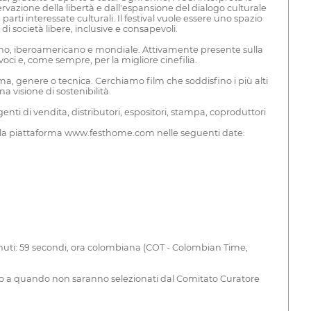
rvazione della libertà e dall'espansione del dialogo culturale
arti interessate culturali. Il festival vuole essere uno spazio
 società libere, inclusive e consapevoli.
iano, iberoamericano e mondiale. Attivamente presente sulla
voci e, come sempre, per la migliore cinefilia.
tema, genere o tecnica. Cerchiamo film che soddisfino i più alti
 visione di sostenibilità.
agenti di vendita, distributori, espositori, stampa, coproduttori
mite la piattaforma www.festhome.com nelle seguenti date:
 minuti: 59 secondi, ora colombiana (COT - Colombian Time,
ino a quando non saranno selezionati dal Comitato Curatore