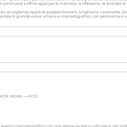
ntinuerà a offrire spazi per la memoria, la riflessione, la diversità di 
il mondo, accogliendo opere di qualsiasi formato, lunghezza, nazionalità, 
 proposte di grande valore umano e cinematografico, con pertinenza e una
 DE INDIAS — FICCI
n evento cinematografico con una visione sociale e culturale e, per scelt