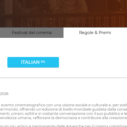
Festival del cinema
Regole & Premi
ITALIAN
ML
e 2026
n evento cinematografico con una visione sociale e culturale e, per scelt
del mondo, offrendo un'edizione di livello mondiale guidata dalla conse
enti, umani, sottili e in costante conversazione con il suo pubblico e le p
volezza umana, rafforzare la democrazia e contribuire alla creazione di
è il forum più antico e permanente delle Americhe per il cinema colomb