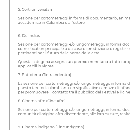
5. Corti universitari
Sezione per cortometraggi in forma di documentario, animazio
accademico in Colombia o all'estero.
6. De Indias
Sezione per cortometraggi e/o lungometraggi, in forma docume
come location principale o da case di produzione o registi con
pertinenti per il futuro del cinema della città.
Questa categoria assegna un premio monetario a tutti i proge
applicabili in vigore.
7. Entroterra (Tierra Adentro)
La sezione per cortometraggi e/o lungometraggi, in forma docu
paesi o territori colombiani con significative carenze di inf
per promuovere il contatto tra il pubblico del Festival e il cin
8. Cinema afro (Cine Afro)
Sezione per cortometraggi e/o lungometraggi, in forma documen
comunità di origine afro-discendente, alle loro culture, realt
9. Cinema indigeno (Cine Indígena)