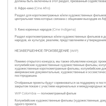
должны быть включены в этот раздел, призванный содействова
8. Афро-кино (Cine Afro)
Раздел для короткометражных и/или художественных фильмов
центральная тема которых связана с общинами выходцев из Афр
9. Кино коренных народов (Cine Indígena)
Раздел короткометражных и/или художественных фильмов в до
народов, их культуре, реалиям, представлениям и утверждения
НЕЗАВЕРШЕННОЕ ПРОИЗВЕДЕНИЕ (WIP)
Помимо открытого конкурса, мы также объявляем конкурс прое
колумбийские художественные художественные фильмы, колу
художественные короткометражные фильмы, колумбийские док
американские документальные, художественные и эссеистичес
постпродакшна.
Отобранные проекты будут соревноваться за поддержку в пост
закрытом показе с участием национальных и международных жю
WIP Colombia — полнометражный фильм
Колумбийские художественные фильмы (художественные, докум
одного проекта.