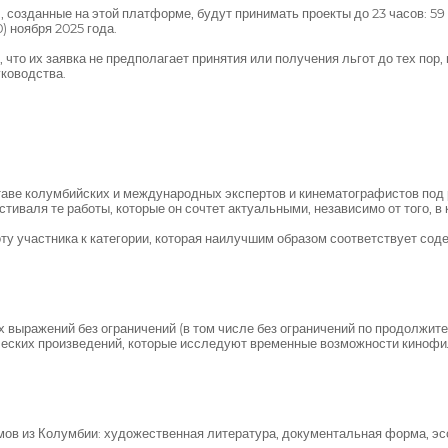
 созданные на этой платформе, будут принимать проекты до 23 часов: 59
) ноября 2025 года.
что их заявка не предполагает принятия или получения льгот до тех пор
ководства.
таве колумбийских и международных экспертов и кинематографистов под
тиваля те работы, которые он сочтет актуальными, независимо от того, 
боту участника к категории, которая наилучшим образом соответствует со
х выражений без ограничений (в том числе без ограничений по продолжи
ских произведений, которые исследуют временные возможности кинофиль
ов из Колумбии: художественная литература, документальная форма, эс