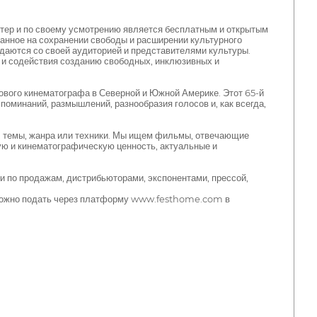
ктер и по своему усмотрению является бесплатным и открытым
ванное на сохранении свободы и расширении культурного
даются со своей аудиторией и представителями культуры.
 и содействия созданию свободных, инклюзивных и
вого кинематографа в Северной и Южной Америке. Этот 65-й
поминаний, размышлений, разнообразия голосов и, как всегда,
и, темы, жанра или техники. Мы ищем фильмы, отвечающие
ю и кинематографическую ценность, актуальные и
и по продажам, дистрибьюторами, экспонентами, прессой,
) можно подать через платформу www.festhome.com в