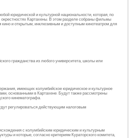
бой юридической и культурной национальности, которая, по
в окрестностях Картахены. В этом разделе собраны фильмы
 кино и открытым, инклюзивным и доступным кинотеатром для
кого гражданства из любого университета, школы или
держания, имеющих колумбийское юридическое и культурное
ами, основанными в Картахене. Будут также рассмотрены
дского кинематографа.
будут регулироваться действующим налоговым
оисхождения с колумбийским юридическим и культурным
ктуры и которые, согласно критериям Кураторского комитета,