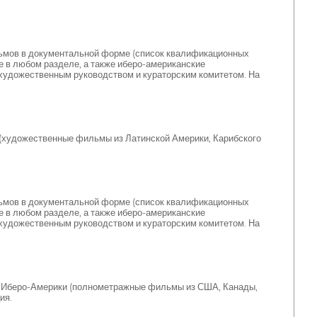
ьмов в документальной форме (список квалификационных
 в любом разделе, а также иберо-американские
художественным руководством и кураторским комитетом. На
(художественные фильмы из Латинской Америки, Карибского
ьмов в документальной форме (список квалификационных
 в любом разделе, а также иберо-американские
художественным руководством и кураторским комитетом. На
 и Иберо-Америки (полнометражные фильмы из США, Канады,
ия.