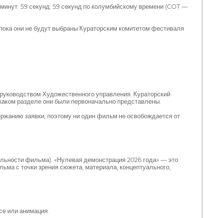
 минут: 59 секунд: 59 секунд по колумбийскому времени (COT —
, пока они не будут выбраны Кураторским комитетом фестиваля
 руководством Художественного управления. Кураторский
в каком разделе они были первоначально представлены.
держанию заявки, поэтому ни один фильм не освобождается от
тельности фильма). «Нулевая демонстрация 2026 года» — это
ма с точки зрения сюжета, материала, концептуального,
се или анимация.