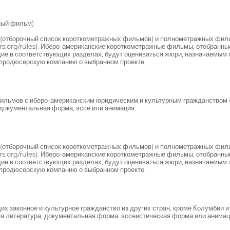
ный фильм)
в (отборочный список короткометражных фильмов) и полнометражных фил
.org/rules). Иберо-американские короткометражные фильмы, отобранные
е в соответствующих разделах, будут оцениваться жюри, назначаемым 
 продюсерскую компанию о выбранном проекте.
ильмов с иберо-американским юридическим и культурным гражданством 
 документальная форма, эссе или анимация.
в (отборочный список короткометражных фильмов) и полнометражных фил
.org/rules). Иберо-американские короткометражные фильмы, отобранные
е в соответствующих разделах, будут оцениваться жюри, назначаемым 
 продюсерскую компанию о выбранном проекте.
 законное и культурное гражданство из других стран, кроме Колумбии
ая литература, документальная форма, эссеистическая форма или анимац