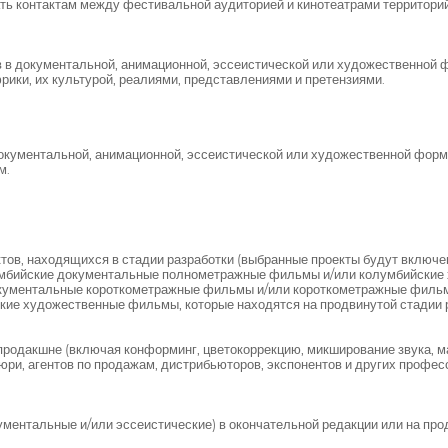
ть контактам между фестивальной аудиторией и кинотеатрами территори
 в документальной, анимационной, эссеистической или художественной
ики, их культурой, реалиями, представлениями и претензиями.
кументальной, анимационной, эссеистической или художественной форм
м.
ктов, находящихся в стадии разработки (выбранные проекты будут включ
мбийские документальные полнометражные фильмы и/или колумбийские 
ументальные короткометражные фильмы и/или короткометражные фильмы 
кие художественные фильмы, которые находятся на продвинутой стадии 
продакшне (включая конформинг, цветокоррекцию, микширование звука, ма
ри, агентов по продажам, дистрибьюторов, экспонентов и других профес
ентальные и/или эссеистические) в окончательной редакции или на про