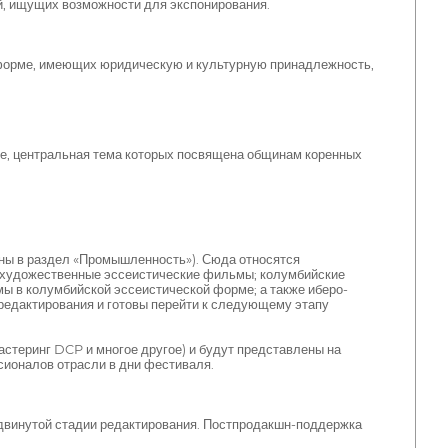
й, ищущих возможности для экспонирования.
 форме, имеющих юридическую и культурную принадлежность,
е, центральная тема которых посвящена общинам коренных
ены в раздел «Промышленность»). Сюда относятся
художественные эссеистические фильмы; колумбийские
в колумбийской эссеистической форме; а также иберо-
редактирования и готовы перейти к следующему этапу
стеринг DCP и многое другое) и будут представлены на
сионалов отрасли в дни фестиваля.
двинутой стадии редактирования. Постпродакшн-поддержка