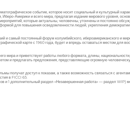
матографическое событие, которое носит социальный и культурный хара
, Иберо-Америки и всего мира, предлагая издание мирового уровня, осно
ероприятий, которые актуальны, человечны, утончены и постоянно обсуж
атформой для повышения осведомленности людей, укрепления демократии
ий и самый постоянный форум колумбийского, ибероамериканского и миро
афической карте с 1960 года, будет и впредь оставаться местом для вос
его мира и приветствует работы любого формата, длины, национальност
жетом и предлагать предложения, представляющие огромную человеческу
ьмы получат доступ к показам, а также возможность связаться с агентам
тия в FICCI 65.
делов и 1 дополнительный раздел «Незавершенная работа» — раздел WIP