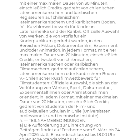
mit einer maximalen Dauer von 30 Minuten,
einschließlich Credits; gedreht von chilenischen,
lateinamerikanischen und karibischen
Regisseuren auf chilenischem,
lateinamerikanischem und karibischem Boden.
IV.- Kurzfilmwettbewerb für Kinder in
Lateinamerika und der Karibik: Offizielle Auswahl
von Werken, die von Profis für ein
Kinderpublikum gedreht wurden, in den
Bereichen Fiktion, Dokumentarfilm, Experiment
und/oder Animation, in jedem Format, mit einer
maximalen Dauer von 20 Minuten, einschließlich
Credits; entwickelt von chilenischen,
lateinamerikanischen oder karibischen
Filmemachern, gedreht auf chilenischem,
lateinamerikanischem oder karibischem Boden.
V.- Chilenischer Kurzfilmwettbewerb für
Filmstudenten: Offizielle Auswahl, die sich an der
Vorführung von Werken, Spiel-, Dokumentar-,
Experimentalfilmen oder Animationsfilmen
orientiert; in jedem Format, mit einer maximalen
Dauer von 20 Minuten, einschließlich Credits;
gedreht von Studenten der Film- und
audiovisuellen Schulen in Chile (Universitäten,
professionelle und technische Institute).
4. — TEILNAHMEBEDINGUNGEN:
a) Die Aufforderung zur Einreichung von
Beiträgen findet auf Festhome vom 9. März bis 24.
April 2026 statt. Einsendeschluss ist bis 18.00 Uhr
chilenische Standardzeit (UTC -4).