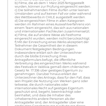
b) Filme, die ab dem 1. März 2025 fertiggestellt
wurden, können zur Prüfung eingereicht werden.
c) Die teilnehmenden Filme dürfen unter keinen
Umständen und auf keinen Fall vor oder während
des Wettbewerbs in CHILE ausgestellt werden.
d) Die eingereichten Filme in allen Kategorien
werden im Rahmen eines Auswahlverfahrens von
einem Team eingereicht, das sich aus nationalen
und internationalen Fachleuten zusammensetzt.
e) Filme, die auf andere Weise als Festhome
eingereicht wurden, werden nicht berücksichtigt.
f) Mit der Einreichung eines Werks akzeptiert der
Teilnehmer die Gesamtheit der in diesem
Dokument festgelegten Bedingungen.
Insbesondere erklärt sich der Unterzeichner
durch die bloße Einreichung Ihres
Antragsformulars befugt, die öffentliche
Verbreitung des eingereichten Werks während
des Festivals in Valdivia gemäß dem chilenischen
Gesetz Nr. 17.336 über geistiges Eigentum zu
genehmigen. Darüber hinaus erklärt der
Unterzeichner des Antrags, dass für den Fall, dass
sein Projekt die Nutzung von Werken ganz oder
teilweise, die durch nationales oder
internationales Recht auf geistiges Eigentum
geschützt sind, begeht, beeinträchtigt oder
beinhaltet, und dass die Inhaber des
Urheberrechts andere Personen als der
Antragsteller sind, der Antragsteller über eine
eindeutige Genehmigung zur Nutzung dieses