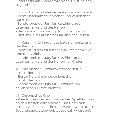
- Internationaler Sonderpreis der Jury für einen
Jugendfilm
III.- Kurzfilm aus Lateinamerika und der Karibik:
- Bester lateinamerikanischer und karibischer
Kurzfilm
- Sonderpreis der Jury für Kurzfilme aus
Lateinamerika und der Karibik
- Besondere Erwähnung durch die Jury für
Kurzfilme aus Lateinamerika und der Karibik
IV.- Kurzfilm für Kinder aus Lateinamerika und
der Karibik
- Bester Kurzfilm für Kinder aus Lateinamerika
und der Karibik
- Sonderpreis der Jury für Kurzfilme aus
Lateinamerika und der Karibik für Kinder
V.- Chilenischer Kurzfilmwettbewerb für
Filmstudenten:
- Bester Kurzfilm eines chilenischen
Filmstudenten
- Sonderpreis der Jury für Kurzfilme von
chilenischen Filmstudenten
VI.- Chilenisches Kino
- Preis für den besten chilenischen Spielfilm (wird
an den besten chilenischen Film unter den
Filmen verliehen, die im Spielwettbewerb und im
Jugendspielwettbewerb ausgewählt wurden).