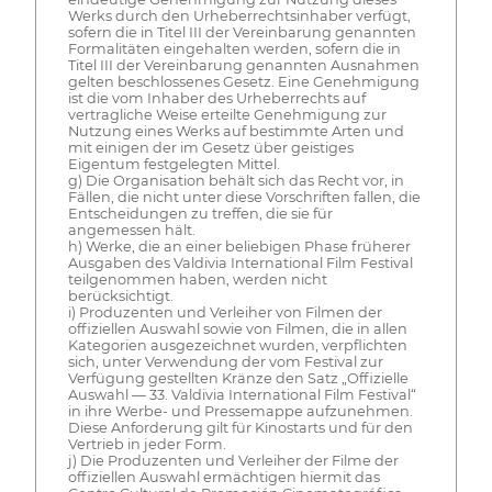
Werks durch den Urheberrechtsinhaber verfügt,
sofern die in Titel III der Vereinbarung genannten
Formalitäten eingehalten werden, sofern die in
Titel III der Vereinbarung genannten Ausnahmen
gelten beschlossenes Gesetz. Eine Genehmigung
ist die vom Inhaber des Urheberrechts auf
vertragliche Weise erteilte Genehmigung zur
Nutzung eines Werks auf bestimmte Arten und
mit einigen der im Gesetz über geistiges
Eigentum festgelegten Mittel.
g) Die Organisation behält sich das Recht vor, in
Fällen, die nicht unter diese Vorschriften fallen, die
Entscheidungen zu treffen, die sie für
angemessen hält.
h) Werke, die an einer beliebigen Phase früherer
Ausgaben des Valdivia International Film Festival
teilgenommen haben, werden nicht
berücksichtigt.
i) Produzenten und Verleiher von Filmen der
offiziellen Auswahl sowie von Filmen, die in allen
Kategorien ausgezeichnet wurden, verpflichten
sich, unter Verwendung der vom Festival zur
Verfügung gestellten Kränze den Satz „Offizielle
Auswahl — 33. Valdivia International Film Festival“
in ihre Werbe- und Pressemappe aufzunehmen.
Diese Anforderung gilt für Kinostarts und für den
Vertrieb in jeder Form.
j) Die Produzenten und Verleiher der Filme der
offiziellen Auswahl ermächtigen hiermit das