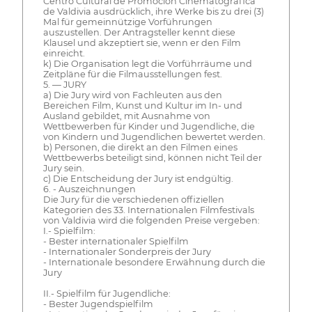
Centro Cultural de Promoción Cinematográfica
de Valdivia ausdrücklich, ihre Werke bis zu drei (3)
Mal für gemeinnützige Vorführungen
auszustellen. Der Antragsteller kennt diese
Klausel und akzeptiert sie, wenn er den Film
einreicht.
k) Die Organisation legt die Vorführräume und
Zeitpläne für die Filmausstellungen fest.
5. — JURY
a) Die Jury wird von Fachleuten aus den
Bereichen Film, Kunst und Kultur im In- und
Ausland gebildet, mit Ausnahme von
Wettbewerben für Kinder und Jugendliche, die
von Kindern und Jugendlichen bewertet werden.
b) Personen, die direkt an den Filmen eines
Wettbewerbs beteiligt sind, können nicht Teil der
Jury sein.
c) Die Entscheidung der Jury ist endgültig.
6. - Auszeichnungen
Die Jury für die verschiedenen offiziellen
Kategorien des 33. Internationalen Filmfestivals
von Valdivia wird die folgenden Preise vergeben:
I.- Spielfilm:
- Bester internationaler Spielfilm
- Internationaler Sonderpreis der Jury
- Internationale besondere Erwähnung durch die
Jury
II.- Spielfilm für Jugendliche:
- Bester Jugendspielfilm