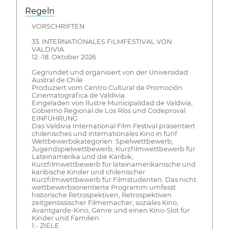
Regeln
VORSCHRIFTEN
33. INTERNATIONALES FILMFESTIVAL VON
VALDIVIA
12.-18. Oktober 2026
Gegründet und organisiert von der Universidad
Austral de Chile
Produziert vom Centro Cultural de Promoción
Cinematográfica de Valdivia.
Eingeladen von Ilustre Municipalidad de Valdivia,
Gobierno Regional de Los Ríos und Codeproval
EINFÜHRUNG
Das Valdivia International Film Festival präsentiert
chilenisches und internationales Kino in fünf
Wettbewerbskategorien: Spielwettbewerb,
Jugendspielwettbewerb, Kurzfilmwettbewerb für
Lateinamerika und die Karibik,
Kurzfilmwettbewerb für lateinamerikanische und
karibische Kinder und chilenischer
Kurzfilmwettbewerb für Filmstudenten. Das nicht
wettbewerbsorientierte Programm umfasst
historische Retrospektiven, Retrospektiven
zeitgenössischer Filmemacher, soziales Kino,
Avantgarde-Kino, Genre und einen Kino-Slot für
Kinder und Familien.
1.- ZIELE