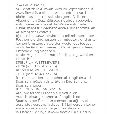
7. — DIE AUSWAHL
a) Die offizielle Auswahl wird im September auf
www.ficvaldivia.cl bekannt gegeben. Durch die
bloße Tatsache, dass sie sich gemäß diesen
Allgemeinen Geschäftsbedingungen bewerben,
autorisieren ausgewählte Werke automatisch
Bildauszüge für Werbezwecke aus der offiziellen
Auswahl des Festivals.
b) Die Nichtauswahl wird den Teilnehmern über
Festhome ordnungsgemäß mitgeteilt, und unter
keinen Umständen werden weder das Festival
noch die Programmierer Erklärungen zu dieser
Entscheidung abgeben.
c) Die Projektionsformate für die ausgewählten
Filme sind:
SPIELFILM-WETTBEWERB:
- DCP (mit H264-Backup)
KURZFILM-WETTBEWERB:
- DCP (mit H264-Backup)
f) Filme in anderen Sprachen als Englisch und
Spanisch müssen Untertitel in Englisch und
Spanisch haben.
8. ALLGEMEINE ANFRAGEN
Alle Zweifel oder Fragen zur aktuellen
Ausschreibung können auf Englisch oder
Spanisch per E-Mail an convocatoria@ficv.cl
gesendet werden. In dieser E-Mail werden keine
anderen Arten von Fragen beantwortet.
Wir laden Sie ein, auf www.ficvaldivia.cl und in