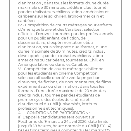
d'animation ; dans tous les formats, d'une durée
maximale de 30 minutes, crédits inclus ; tourné
par des réalisateurs chiliens, latino-américains et
caribéens sur le sol chilien, latino-américain et
caribéen.
IV.- Compétition de courts métrages pour enfants
d'Amérique latine et des Caraïbes : sélection
officielle d'œuvres tournées par des professionnels
pour un public enfant, de fiction, de
documentaire, d'expérimentation et/ou
d'animation, sous n'importe quel format, d'une
durée maximale de 20 minutes, crédits inclus ;
développées par des cinéastes chiliens, latino-
américains ou caribéens, tournées au Chili, en
Amérique latine ou dans les Caraïbes.
V.- Compétition de courts métrages chilienne
pour les étudiants en cinéma Compétition :
sélection officielle orientée vers la projection
d'œuvres, de fictions, de documentaires, de films
expérimentaux ou d'animation ; dans tous les
formats, d'une durée maximale de 20 minutes,
crédits inclus ; tournée par des étudiants de
premier cycle des écoles de cinéma et
d'audiovisuel du Chili (universités, instituts
professionnels et techniques).
4. — CONDITIONS DE PARTICIPATION :
a) L'appel à candidatures sera ouvert sur
Festhome du 9 mars au 24 avril 2026, date limite
jusqu'à 18 heures, heure normale du Chili (UTC -4).
b) Les films terminés à compter du 1er mars 2025