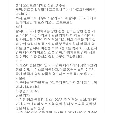
칠레 오스트랄 대학교 설립 및 주관
제작: 센트로 컬처럴 데 프로모시온 시네마토그라피카 데
발디비아.
초대: 일루스트레 무니시팔리다드 데 발디비아, 고비에르
노 레지오날 데 로스 리오스, 코드프로발
소개
발디비아 국제 영화제는 장편 경쟁, 청소년 장편 경쟁, 라
틴 아메리카 및 카리브해 단편 영화 대회, 라틴 아메리카
및 카리브해 어린이 단편 영화 대회, 영화 학생을 위한 칠
레 단편 영화 대회 등 5개 경쟁 부문에서 칠레 및 국제 영
화를 선보입니다. 비경쟁 프로그램에는 역사 회고전, 현대
영화 제작자의 회고전, 소셜 영화, 아방가르드 영화, 장르
및 어린이 가족 중심의 영화 슬롯이 포함됩니다.
1.- 목표
이 페스티벌은 칠레 및 외국 영화 제작자에게 상영하고 경
쟁할 수 있는 장소를 제공하고, 이를 통해 예술적 수준의
국내 및 국제 영화 작품을 홍보하는 것을 목표로 합니다.
2. 날짜
이 축제는 2026년 10월 12일부터 18일까지 칠레 발디비아
에서 개최됩니다.
3. 경쟁 카테고리:
장편 영화:
I.- 장편 영화 공모전: 최소 40분의 장편 영화, 소설, 애니메
이션, 다큐멘터리 또는 실험 영화, 칠레 또는 외국 영화 상
영을 위한 공식 선정.
II.- 청소년 장편 영화 대회: 14 세에서 20 세 사이의 청소년