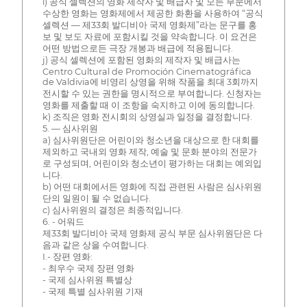
i) 공식 셀렉션의 영화 제작자 및 배급사 및 모든 부문에서
수상한 영화는 영화제에서 제공한 화환을 사용하여 “공식
셀렉션 — 제33회 발디비아 국제 영화제”라는 문구를 홍
보 및 보도 자료에 포함시킬 것을 약속합니다. 이 요건은
어떤 방법으로든 극장 개봉과 배급에 적용됩니다.
j) 공식 셀렉션에 포함된 영화의 제작자 및 배급사는
Centro Cultural de Promoción Cinematográfica
de Valdivia에 비영리 상영을 위해 작품을 최대 3회까지
전시할 수 있는 권한을 명시적으로 부여합니다. 신청자는
영화를 제출할 때 이 조항을 숙지하고 이에 동의합니다.
k) 조직은 영화 전시회의 상영실과 일정을 결정합니다.
5. — 심사위원
a) 심사위원단은 어린이와 청소년을 대상으로 한 대회를
제외하고 국내외 영화 제작, 예술 및 문화 분야의 전문가
로 구성되며, 어린이와 청소년이 평가하는 대회는 예외입
니다.
b) 어떤 대회에서든 영화에 직접 관련된 사람은 심사위원
단의 일원이 될 수 없습니다.
c) 심사위원의 결정은 최종적입니다.
6. - 어워드
제33회 발디비아 국제 영화제 공식 부문 심사위원단은 다
음과 같은 상을 수여합니다.
I.- 장편 영화:
- 최우수 국제 장편 영화
- 국제 심사위원 특별상
- 국제 특별 심사위원 기재