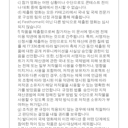
c) 참가 영화는 어떤 상황이나 수단으로도 콘테스트 전이
나 대회 중에 칠레에서 전시할 수 없습니다.
d) 제출된 영화는 모든 카테고리에서 국내 및 국제 전문가
로 구성된 팀의 선정 과정을 통해 제출됩니다.
e) Festhome이 아닌 다른 방식으로 제출된 영화는 심사
되지 않습니다.
f) 작품을 제출함으로써 참가자는 이 문서에 명시된 전체
이용 약관에 동의하는 것으로 간주됩니다. 특히, 서명자는
신청서를 제출하는 것만으로도 지적 재산에 관한 칠레 법
률 제 17.336호에 따라 발디비아 축제 기간 동안 제출된 작
품에 대한 공개 커뮤니케이션을 사실상 승인할 권한이 있
음을 선언합니다. 또한, 신청서의 서명자는 자신의 프로젝
트가 지적 재산권에 관한 국내 또는 국제법에 의해 보호되
는 전체 또는 일부 저작물의 사용을 수행하거나, 영향을
미치거나, 사용을 포함하며, 저작권 보유자가 프로젝트 신
청자와 다른 사람인 경우, 신청자는 제목 III에 언급된 예
외 조항에 따라 명시된 이용 약관에 명시된 절차에 따라
저작권 소유자가 해당 저작물을 사용할 수 있는 명확한 허
가를 받았음을 선언합니다. 규정된 법률. 승인이란 지적
재산권법에 의해 정해진 일부 방법 및 수단으로 저작물을
사용할 수 있도록 모든 계약 방식으로 저작권 소유자가 부
여하는 허가입니다.
g) 조직은 본 규정이 적용되지 않는 경우에 대해 적절하다
고 판단되는 결정을 내릴 권리를 보유합니다.
h) 발디비아 국제 영화제의 이전 에디션 중 어떤 단계에도
참여한 적이 있는 작품은 심사 대상에서 제외됩니다.