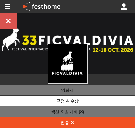
영화제
규정 & 수상
섹션 & 참가비 (8)
전송