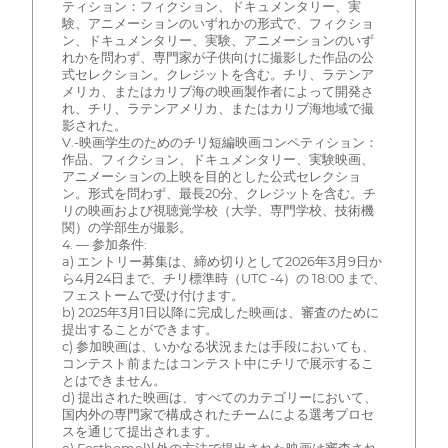
ティション：フィクション、ドキュメンタリー、実
験、アニメーションのいずれかの形式で、フィクショ
ン、ドキュメンタリー、実験、アニメーションのいず
れかを問わず、専門家が子供向けに撮影した作品の公
式セレクション。クレジットを含む。チリ、ラテンア
メリカ、またはカリブ海の映画製作者によって開発さ
れ、チリ、ラテンアメリカ、またはカリブ海地域で撮
影された。
V.-映画学生のためのチリ短編映画コンペティション：
作品、フィクション、ドキュメンタリー、実験映画、
アニメーションの上映を目的とした公式セレクショ
ン。形式を問わず、最長20分、クレジットを含む。チ
リの映画および視聴覚学校（大学、専門学校、技術機
関）の学部生が撮影。
4. — 参加条件:
a) エントリー募集は、締め切りとして2026年3月9日か
ら4月24日まで、チリ標準時（UTC -4）の 18:00 まで、
フェストームで受け付けます。
b) 2025年3月1日以降に完成した映画は、審査のために
提出することができます。
c) 参加映画は、いかなる状況または手段においても、
コンテスト前またはコンテスト中にチリで展示するこ
とはできません。
d) 提出された映画は、すべてのカテゴリーにおいて、
国内外の専門家で構成されたチームによる選考プロセ
スを通じて提出されます。