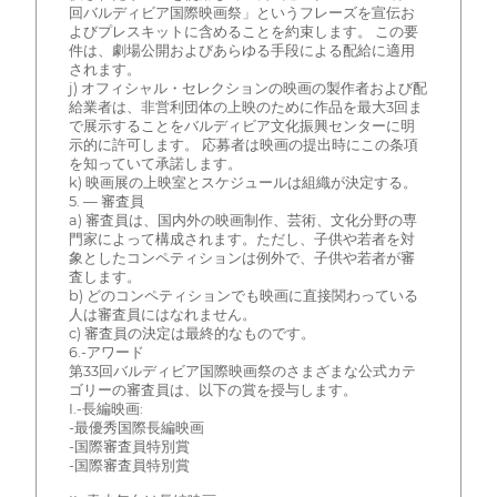
回バルディビア国際映画祭」というフレーズを宣伝お
よびプレスキットに含めることを約束します。 この要
件は、劇場公開およびあらゆる手段による配給に適用
されます。
j) オフィシャル・セレクションの映画の製作者および配
給業者は、非営利団体の上映のために作品を最大3回ま
で展示することをバルディビア文化振興センターに明
示的に許可します。 応募者は映画の提出時にこの条項
を知っていて承諾します。
k) 映画展の上映室とスケジュールは組織が決定する。
5. — 審査員
a) 審査員は、国内外の映画制作、芸術、文化分野の専
門家によって構成されます。ただし、子供や若者を対
象としたコンペティションは例外で、子供や若者が審
査します。
b) どのコンペティションでも映画に直接関わっている
人は審査員にはなれません。
c) 審査員の決定は最終的なものです。
6.-アワード
第33回バルディビア国際映画祭のさまざまな公式カテ
ゴリーの審査員は、以下の賞を授与します。
I.-長編映画:
-最優秀国際長編映画
-国際審査員特別賞
-国際審査員特別賞