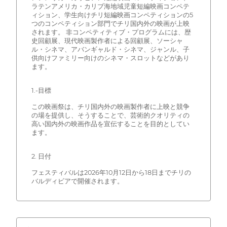
ラテンアメリカ・カリブ海地域児童短編映画コンペテ
ィション、学生向けチリ短編映画コンペティションの5
つのコンペティション部門でチリ国内外の映画が上映
されます。 非コンペティティブ・プログラムには、歴
史回顧展、現代映画製作者による回顧展、ソーシャ
ル・シネマ、アバンギャルド・シネマ、ジャンル、子
供向けファミリー向けのシネマ・スロットなどがあり
ます。
1.-目標
この映画祭は、チリ国内外の映画製作者に上映と競争
の場を提供し、そうすることで、芸術的クオリティの
高い国内外の映画作品を宣伝することを目的としてい
ます。
2. 日付
フェスティバルは2026年10月12日から18日までチリの
バルディビアで開催されます。