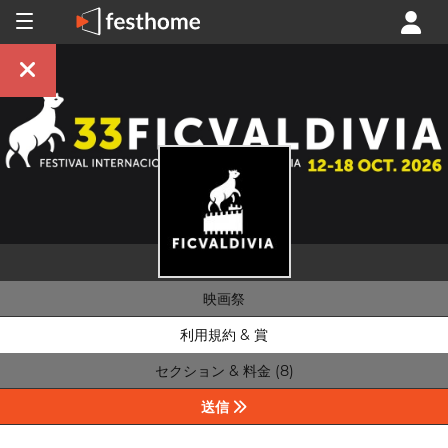
映画祭
利用規約 & 賞
セクション & 料金 (8)
送信