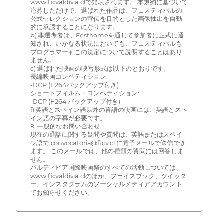
www.ficvaldivia.clで発表されます。 本規約に基づいて
応募しただけで、選ばれた作品は、フェスティバルの
公式セレクションの宣伝を目的とした画像抽出を自動
的に承認することになります。
b) 非選考者は、Festhomeを通じて参加者に正式に通
知され、いかなる状況においても、フェスティバルも
プログラマーもこの決定について説明することはあり
ません。
c) 選ばれた映画の映写形式は以下のとおりです。
長編映画コンペティション:
-DCP (H264バックアップ付き)
ショートフィルム・コンペティション:
-DCP (H264 バックアップ付き)
f) 英語とスペイン語以外の言語の映画には、英語とスペ
イン語の字幕が必要です。
8. 一般的なお問い合わせ
現在の通話に関する疑問や質問は、英語またはスペイ
ン語で convocatoria@ficv.cl に電子メールで送信でき
ます。 このメールでは、他の種類の質問には回答しま
せん。
バルディビア国際映画祭のすべての活動については、
www.ficvaldivia.clのほか、フェイスブック、ツイッタ
ー、インスタグラムのソーシャルメディアアカウント
でお知らせください。