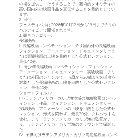
の場を提供し、そうすることで、芸術的クオリティの
高い国内外の映画作品を宣伝することを目的としてい
ます。
2. 日付
フェスティバルは2026年10月12日から18日までチリの
バルディビアで開催されます。
3. 競合カテゴリー:
長編映画:
I.-長編映画コンペティション：チリ国内外の長編映画、
フィクション、アニメーション、ドキュメンタリーま
たは実験映画の上映を目的とした公式セレクション。
最低40分。
II.-青少年長編映画コンペティション：フィクション、
アニメーション、ドキュメンタリー、実験映画、チリ
または外国のジャンルで、14歳から20歳までの若者を
対象とした長編映画の上映を目的とした公式セレクシ
ョン。最低40分。
ショートフィルム:
III.-ラテンアメリカ・カリブ海地域の短編映画コンペテ
ィション：作品、フィクション、ドキュメンタリー、
実験映画、アニメーションの上映を目的とした公式セ
レクション。形式を問わず、最長30分、クレジットを
含む。チリ、ラテンアメリカ、カリブ海の監督がチ
リ、ラテンアメリカ、カリブ海のグラウンドで撮影し
た。
IV.-子供向けラテンアメリカ・カリブ海短編映画コンペ