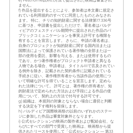
e) Festhome以外の方法で提出された映画は審査され
ません。
f) 作品を提出することにより、参加者は本文書に規定さ
れている利用規約のすべてに同意したものとみなされ
ます。 特に、チリの知的財産に関する法律第17.336号
に基づき、申請書を提出しただけで、署名者はバルデ
ィビアのフェスティバル期間中に提出された作品のパ
ブリックコミュニケーションを事実上許可する権限を
有することを宣言します。 さらに、申請の署名者は、
自身のプロジェクトが知的財産に関する国内法または
国際法によって保護されている著作物の全部または一
部の使用を委託、影響を与える、または使用するもの
であり、かつ著作権者がプロジェクト申請者と異なる
人物である場合、申請者は、タイトルIIIで言及されてい
る例外を除き、記載された契約条件に記載されている
手続きに従い、著作権所有者から当該作品の使用につ
いて明確な許可を得ていることを宣言します。定めら
れた法律について。 許可とは、著作権の所有者が、知
的財産法で定められた方法および手段による作品の使
用について、契約上の方法で付与する許可です。
g) 組織は、本規則の対象とならない場合に適切と判断
する決定を下す権利を留保します。
h) バルディビア国際映画祭の以前のいずれかのステー
ジに参加した作品は審査対象外となります。
i) 公式セレクションの映画の製作者および配給会社、な
らびにすべての部門で受賞した映画は、映画祭から提
供されたリースを使用して「公式セレクション — 第33