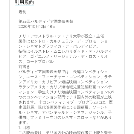
利用規約
規制
第33回バルディビア国際映画祭
2026年10月12日-18日
チリ・アウストラル・デ・チリ大学が設立・主催
製作はセントロ・カルチュラル・デ・プロモーショ
ン・シネマトグラフィカ・デ・バルディビア。
招待はイルストレ・ムニシパリダッド・デ・バルディ
ビア、ゴビエルノ・リージョナル・デ・ロス・リオ
ス、コードプロバル
前書き
バルディビア国際映画祭では、長編コンペティショ
ン、ユース・フィーチャー・コンペティション、ラテ
ンアメリカ・カリビアン短編映画コンペティション、
ラテンアメリカ・カリブ海地域児童短編映画コンペテ
ィション、学生向けチリ短編映画コンペティションの5
つのコンペティション部門でチリ国内外の映画が上映
されます。 非コンペティティブ・プログラムには、歴
史回顧展、現代映画製作者による回顧展、ソーシャ
ル・シネマ、アバンギャルド・シネマ、ジャンル、子
供向けファミリー向けのシネマ・スロットなどがあり
ます。
1.-目標
この映画祭は、チリ国内外の映画製作者に上映と競争