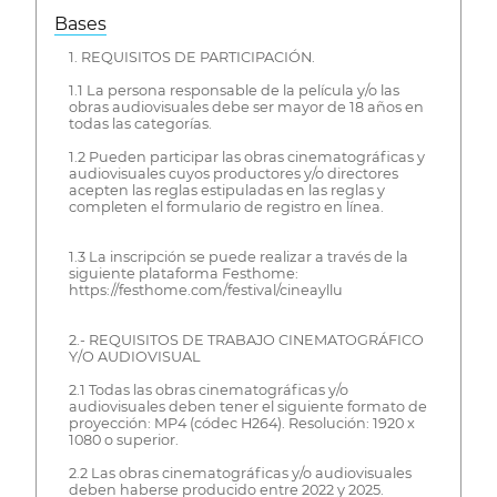
Bases
1. REQUISITOS DE PARTICIPACIÓN.
1.1 La persona responsable de la película y/o las
obras audiovisuales debe ser mayor de 18 años en
todas las categorías.
1.2 Pueden participar las obras cinematográficas y
audiovisuales cuyos productores y/o directores
acepten las reglas estipuladas en las reglas y
completen el formulario de registro en línea.
1.3 La inscripción se puede realizar a través de la
siguiente plataforma Festhome:
https://festhome.com/festival/cineayllu
2.- REQUISITOS DE TRABAJO CINEMATOGRÁFICO
Y/O AUDIOVISUAL
2.1 Todas las obras cinematográficas y/o
audiovisuales deben tener el siguiente formato de
proyección: MP4 (códec H264). Resolución: 1920 x
1080 o superior.
2.2 Las obras cinematográficas y/o audiovisuales
deben haberse producido entre 2022 y 2025.