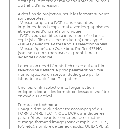
droits peuvent être demandés auprès du bureau
du trafic d'impression.
À des fins de projection, seuls les formats suivants
sont acceptés :
- Version propre du DCP (sans sous-titres
imprimés dans la copie mais avec les graphismes
et légendes d'origine) non cryptée
- DCP avec sous-titres italiens imprimés dans la
copie (si le film n'est pas en italien) non crypté
- Blu-ray avec sous-titres anglais sélectionnables
- Version épurée de Quicktime ProRes 422 HQ
(sans sous-titres mais avec les graphismes et
légendes d'origine)
La livraison des différents fichiers relatifs au film
sélectionné s'effectue principalement par voie
numérique, via un serveur dédié géré par le
laboratoire utilisé par Biografilm.
Une fois le film sélectionné, l'organisation
indiquera lequel des formats ci-dessus devra être
envoyé au Festival.
Formulaire technique
Chaque disque dur doit être accompagné du
FORMULAIRE TECHNIQUE DCP qui indique les
paramètres suivants : conteneur de structure
d'image, format d'image (par exemple, 2:39, 1:85,
16:9, etc.), nombre de canaux audio, UUID CPL (s),