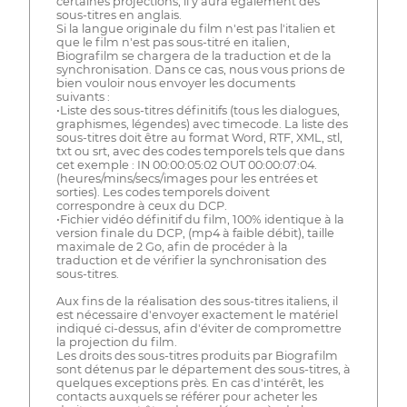
certaines projections, il y aura également des
sous-titres en anglais.
Si la langue originale du film n'est pas l'italien et
que le film n'est pas sous-titré en italien,
Biografilm se chargera de la traduction et de la
synchronisation. Dans ce cas, nous vous prions de
bien vouloir nous envoyer les documents
suivants :
•Liste des sous-titres définitifs (tous les dialogues,
graphismes, légendes) avec timecode. La liste des
sous-titres doit être au format Word, RTF, XML, stl,
txt ou srt, avec des codes temporels tels que dans
cet exemple : IN 00:00:05:02 OUT 00:00:07:04.
(heures/mins/secs/images pour les entrées et
sorties). Les codes temporels doivent
correspondre à ceux du DCP.
•Fichier vidéo définitif du film, 100% identique à la
version finale du DCP, (mp4 à faible débit), taille
maximale de 2 Go, afin de procéder à la
traduction et de vérifier la synchronisation des
sous-titres.
Aux fins de la réalisation des sous-titres italiens, il
est nécessaire d'envoyer exactement le matériel
indiqué ci-dessus, afin d'éviter de compromettre
la projection du film.
Les droits des sous-titres produits par Biografilm
sont détenus par le département des sous-titres, à
quelques exceptions près. En cas d'intérêt, les
contacts auxquels se référer pour acheter les