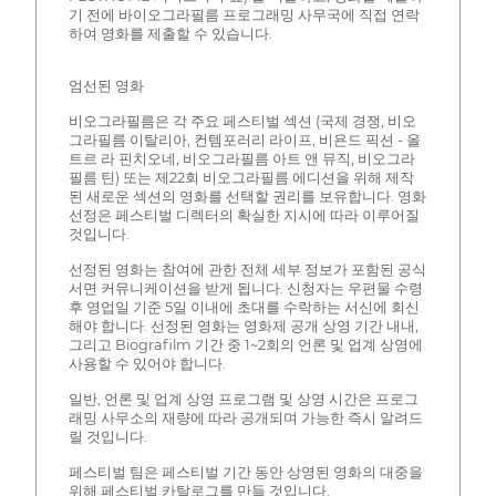
기 전에 바이오그라필름 프로그래밍 사무국에 직접 연락
하여 영화를 제출할 수 있습니다.
엄선된 영화
비오그라필름은 각 주요 페스티벌 섹션 (국제 경쟁, 비오
그라필름 이탈리아, 컨템포러리 라이프, 비욘드 픽션 - 올
트르 라 핀치오네, 비오그라필름 아트 앤 뮤직, 비오그라
필름 틴) 또는 제22회 비오그라필름 에디션을 위해 제작
된 새로운 섹션의 영화를 선택할 권리를 보유합니다. 영화
선정은 페스티벌 디렉터의 확실한 지시에 따라 이루어질
것입니다.
선정된 영화는 참여에 관한 전체 세부 정보가 포함된 공식
서면 커뮤니케이션을 받게 됩니다. 신청자는 우편물 수령
후 영업일 기준 5일 이내에 초대를 수락하는 서신에 회신
해야 합니다. 선정된 영화는 영화제 공개 상영 기간 내내,
그리고 Biografilm 기간 중 1~2회의 언론 및 업계 상영에
사용할 수 있어야 합니다.
일반, 언론 및 업계 상영 프로그램 및 상영 시간은 프로그
래밍 사무소의 재량에 따라 공개되며 가능한 즉시 알려드
릴 것입니다.
페스티벌 팀은 페스티벌 기간 동안 상영된 영화의 대중을
위해 페스티벌 카탈로그를 만들 것입니다.