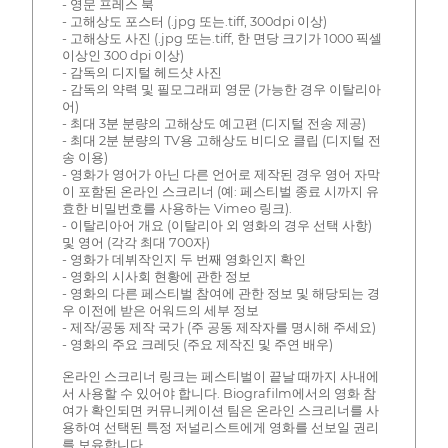
- 영문 프레스 북
- 고해상도 포스터 (.jpg 또는.tiff, 300dpi 이상)
- 고해상도 사진 (.jpg 또는.tiff, 한 면당 크기가 1000 픽셀
이상인 300 dpi 이상)
- 감독의 디지털 헤드샷 사진
- 감독의 약력 및 필모그래피 영문 (가능한 경우 이탈리아
어)
- 최대 3분 분량의 고해상도 예고편 (디지털 전송 제공)
- 최대 2분 분량의 TV용 고해상도 비디오 클립 (디지털 전
송 이용)
- 영화가 영어가 아닌 다른 언어로 제작된 경우 영어 자막
이 포함된 온라인 스크리너 (예: 페스티벌 종료 시까지 유
효한 비밀번호를 사용하는 Vimeo 링크).
- 이탈리아어 개요 (이탈리아 외 영화의 경우 선택 사항)
및 영어 (각각 최대 700자)
- 영화가 데뷔작인지 두 번째 영화인지 확인
- 영화의 시사회 현황에 관한 정보
- 영화의 다른 페스티벌 참여에 관한 정보 및 해당되는 경
우 이전에 받은 어워드의 세부 정보
- 제작/공동 제작 국가 (주 공동 제작자를 명시해 주세요)
- 영화의 주요 크레딧 (주요 제작진 및 주연 배우)
온라인 스크리너 링크는 페스티벌이 끝날 때까지 사내에
서 사용할 수 있어야 합니다. Biografilm에서의 영화 참
여가 확인되면 커뮤니케이션 팀은 온라인 스크리너를 사
용하여 선택된 특정 저널리스트에게 영화를 선보일 권리
를 보유합니다.