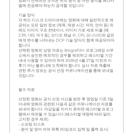
영화가 선택되면 조직은 위의 형식 중 어떤 형식을 페스티
벌에 전송해야 하는지 공개할 것입니다.
기술 양식
각 하드 디스크 드라이브에는 영화에 대해 일반적으로 제
공되는 모든 일반 정보 (제목, 재생 시간, 자막, 언어 등) 외
에도 이미지 구조 컨테이너, 이미지 가로 세로 비율 (예:
2:39, 1:85, 16:9 등), 오디오 채널 수, CPL (s) UUID와 같은
매개 변수를 나타내는 DCP 기술 양식이 함께 제공되어야
합니다.
선택한 영화의 상영 자료는 Biografilm 프로그래밍 사무
소에서 승인한 예외적인 경우를 제외하고 페스티벌 기간
내내 사용할 수 있어야 하며 2026년 4월 27일 이전과 이
후가 아닌 볼로냐에 도착해야 합니다. 심사 자료 제출에
관한 추가 정보는 공식 선정 커뮤니케이션을 통해 보내질
것입니다.
필수 자료
선정된 영화는 공식 선정 서신을 받은 후 영업일 기준 5일
이내에 영화와 관련된 다음과 같은 커뮤니케이션 자료를
보내야 합니다. 마감일을 지키지 못하면 페스티벌 프로그
램에서 제외될 수 있습니다 (페스티벌 재량에 따라 달리
고지한 경우 제외).
- 스포팅 리스트
- 원어 및 영어 자막 목록 (타임코드 입력 및 출력 표시)