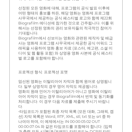
선정된 모든 영화에 대해, 프로그램의 공식 발표 이후에
어떤 형태의 홍보를 하든, 해당 영화는 영화제 프로그램
사무국에서 제공하는 공식 페스티벌 로고와 함께 제22회
Biografilm 에디션에 참가한 것으로 간주됩니다. 이를 위
해서는 선정된 영화의 권리 보유자들의 적극적인 참여가
기대됩니다.
Biografilm에서 선보이는 영화와 관련된 제작자 및 배급
사는 영화제 프로그램 사무국에서 제공한 공식 어워드 그
래픽을 사용하여 영화 홍보 자료 (포스터, 예고편, 소셜 미
디어 및 웹 활동 포함) 와 상영용 영화 사본에 공식 페스티
벌 로고를 포함해야 합니다.
프로젝션 형식: 프로젝션 포맷
엄선된 영화는 이탈리아어 자막과 함께 원어로 상영됩니
다. 일부 상영작의 경우 영어 자막도 제공됩니다.
영화의 원래 언어가 이탈리아어가 아니고 영화에 이탈리
아어 자막이 없는 경우 Biografilm에서 번역 및 동기화를
처리합니다. 이 경우 다음 자료를 제출해 주시기 바랍니
다.
•타임코드가 포함된 최종 자막 목록 (모든 대화, 그래픽, 캡
션) 자막 목록은 Word, RTF, XML, stl, txt 또는 srt 중 하
나여야 하며, 이 예제에서는 IN 00:00:05:02 OUT
00:00:07:04 와 같은 타임코드를 포함해야 합니다. (입력
과 출력 모두 시/분/초/프레임). 타임코드는 DCP의 타임