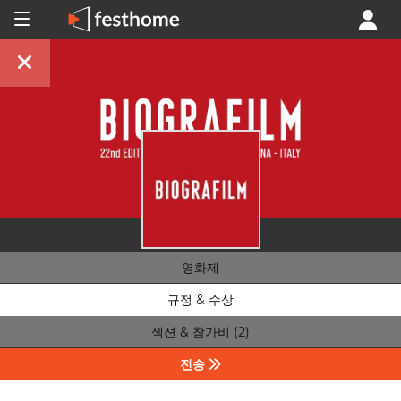
영화제
규정 & 수상
섹션 & 참가비 (2)
전송