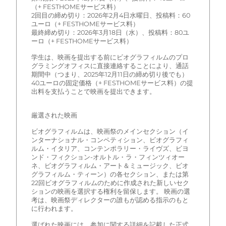
（+ FESTHOMEサービス料）
2回目の締め切り：2026年2月4日水曜日、投稿料：60
ユーロ（+ FESTHOMEサービス料）
最終締め切り：2026年3月18日（水）、投稿料：80ユ
ーロ（+ FESTHOMEサービス料）
学生は、映画を提出する前にビオグラフィルムのプロ
グラミングオフィスに直接連絡することにより、通話
期間中（つまり、2025年12月11日の締め切り後でも）
40ユーロの固定価格（+ FESTHOMEサービス料）の提
出料を支払うことで映画を提出できます。
厳選された映画
ビオグラフィルムは、映画祭のメインセクション（イ
ンターナショナル・コンペティション、ビオグラフィ
ルム・イタリア、コンテンポラリー・ライヴズ、ビヨ
ンド・フィクション-オルトル・ラ・フィンツィオー
ネ、ビオグラフィルム・アート＆ミュージック、ビオ
グラフィルム・ティーン）の各セクション、または第
22回ビオグラフィルムのために作成された新しいセク
ションの映画を選択する権利を留保します。 映画の選
考は、映画祭ディレクターの誰もが認める指示のもと
に行われます。
選ばれた映画には、参加に関する詳細を記載した正式