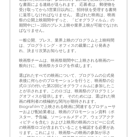
な書面による連絡が送られます。 応募者は、郵便物を
受け取ってから5営業日以内に、招待状を受理する書簡
に返答しなければなりません。 選ばれた映画は、映画
祭の公開上映期間中ずっと、「ビオグラフィルム」の
期間中に1～2回のプレス上映や業界上映が可能でなけれ
ばなりません。
一般公開、プレス、業界上映のプログラムと上映時間
は、プログラミング・オフィスの裁量により発表さ
れ、決まり次第お知らせします。
映画祭チームは、映画祭期間中に上映される映画の一
般向けに、映画祭カタログを作成します。
選ばれたすべての映画について、プログラムの公式発
表後に何らかのプロモーションを行うと、映画祭の公
式ロゴの付いた第22回ビオグラフィルムに参加したこ
とが示されます。このロゴは、映画祭のプログラミン
グオフィスが提供します。 そのためには、選ばれた映
画の権利者の積極的な関与が期待されます。
Biografilmで上映される映画に関連するプロデューサ
ーおよび配給業者は、映画のプロモーション資料（ポ
スター、予告編、ソーシャルメディア、ウェブアクテ
ィビティを含む）および上映用の映画のコピーに公式
の映画祭ロゴが含まれていることを確認する必要があ
ります。これにより、映画祭への映画の参加が示さ