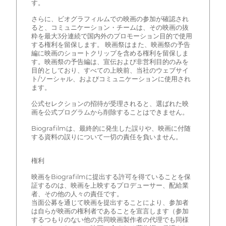
す。
さらに、ビオグラフィルムでの映画の参加が確認され
ると、コミュニケーション・チームは、その映画の抜
粋を最大3分連続で国内外のプロモーション目的で使用
する権利を留保します。 映画祭はまた、映画祭の予告
編に映画のショートクリップを含める権利を留保しま
す。映画祭の予告編は、宣伝および非営利目的のみを
目的としており、すべての上映前、当社のウェブサイ
ト/ソーシャル、およびコミュニケーションに使用され
ます。
公式セレクションの招待が受理されると、選ばれた映
画を公式プログラムから削除することはできません。
Biografilmは、最終的に発生した誤りや、映画に付随
する資料の誤りについて一切の責任を負いません。
権利
映画をBiografilmに提出する許可を得ていることを保
証するのは、映画を上映するプロデューサー、配給業
者、その他の人々の責任です。
当面公募を通じて映画を提出することにより、参加者
は自らが映画の権利者であることを宣言します（参加
するつもりのない他の共同映画製作者の代理でも同様