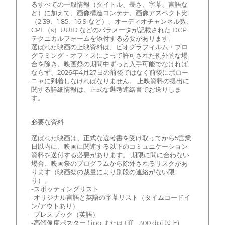
るすべての一般情報（タイトル、長さ、字幕、言語な
ど）に加えて、画像構造コンテナ、画像アスペクト比
（2:39、1:85、16:9 など）、オーディオチャンネル数、
CPL（s）UUID などのパラメータが記載された DCP
テクニカルフォームを添付する必要があります。
選ばれた映画の上映資料は、ビオグラフィルム・プロ
グラミング・オフィスによって許可された例外的な場
合を除き、映画祭の期間中ずっと入手可能でなければ
ならず、2026年4月27日の前後ではなく前後にボロー
ニャに到着しなければなりません。 上映資料の提出に
関する詳細情報は、正式な選考連絡書でお送りしま
す。
必要な資料
選ばれた映画は、正式な選考書を受け取ってから5営業
日以内に、映画に関連する以下のコミュニケーション
資料を送付する必要があります。 期限に間に合わない
場合、映画祭のプログラムから除外されるリスクがあ
ります（映画祭の裁量により別段の連絡がない限
り）。
-スポッティングリスト
-オリジナル言語と英語の字幕リスト（タイムコードイ
ン/アウトあり）
-プレスブック（英語）
-高解像度ポスター (.jpg または.tiff、300 dpi 以上)