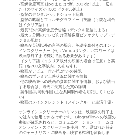
-高解像度写真 (.jpg または.tiff、300 dpi 以上、1 辺あ
たりのサイズが 1000 ピクセル以上)
-監督のデジタルヘッドショット写真
-監督の略歴とフィルモグラフィー（英語（可能な場合
はイタリア語））
-最長3分の高解像度予告編（デジタル配信による）
-最大 2 分間のテレビ向け高解像度ビデオクリップ（デ
ジタル配信）
-映画が英語以外の言語の場合、英語字幕付きのオンラ
インスクリーナー（例：Vimeoリンク、パスワードは
映画祭終了まで有効である必要があります）
-イタリア語（イタリア以外の映画の場合は任意）と英
語（各700文字以内）のあらすじ
-映画がデビュー作か第2作かの確認
-映画のプレミア上映状況に関する情報
-他の映画祭への映画の参加に関する情報、および該当
する場合は、過去に受賞した賞の詳細
-製作国/共同制作国 (主な共同製作者を明記してくださ
い)
-映画のメインクレジット（メインクルーと主演俳優）
オンラインスクリーナーのリンクは、映画祭の終了ま
で社内で使用できるはずです。 Biografilmへの映画の
参加が確認されると、コミュニケーション・チームは
オンライン・スクリーナーを使用して、選ばれた特定
のジャーナリストに映画を上映する権利を留保しま