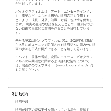
が主催しています。
バイオグラフィルムは、アート、エンターテインメン
ト、産業など、あらゆる形態の映画言語を使用するこ
とにより、成長、発展、知識、対話、包括性を促進し
ます。 現実の生活や物語を伝えることで、区別がつか
ない自由で民主的な空間を作ることを目指していま
す。
来たる第22回ビオグラフィルムでは、2026年6月5日か
ら15日にボローニャで開催される映画祭への国内外の映
画の参加を正式に開始できることを嬉しく思います。
イベント、前作の番組、次回のニュース、ビオグラフ
ィルムの年間活動に関するより詳細な情報について
は、映画祭のウェブサイト（www.biografilm.it/en/）
をご覧ください。
利用規約
映画登録
映画が以下の資格要件を満たしている場合、長編ドキ