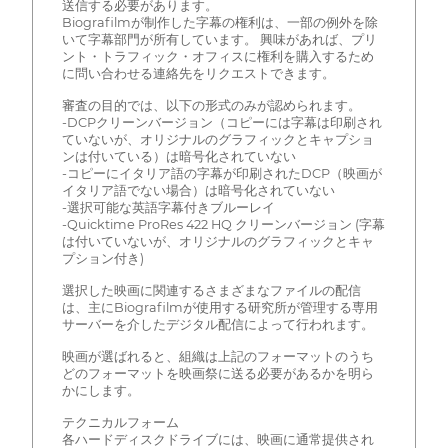
送信する必要があります。
Biografilmが制作した字幕の権利は、一部の例外を除
いて字幕部門が所有しています。 興味があれば、プリ
ント・トラフィック・オフィスに権利を購入するため
に問い合わせる連絡先をリクエストできます。
審査の目的では、以下の形式のみが認められます。
-DCPクリーンバージョン（コピーには字幕は印刷され
ていないが、オリジナルのグラフィックとキャプショ
ンは付いている）は暗号化されていない
-コピーにイタリア語の字幕が印刷されたDCP（映画が
イタリア語でない場合）は暗号化されていない
-選択可能な英語字幕付きブルーレイ
-Quicktime ProRes 422 HQ クリーンバージョン (字幕
は付いていないが、オリジナルのグラフィックとキャ
プション付き)
選択した映画に関連するさまざまなファイルの配信
は、主にBiografilmが使用する研究所が管理する専用
サーバーを介したデジタル配信によって行われます。
映画が選ばれると、組織は上記のフォーマットのうち
どのフォーマットを映画祭に送る必要があるかを明ら
かにします。
テクニカルフォーム
各ハードディスクドライブには、映画に通常提供され