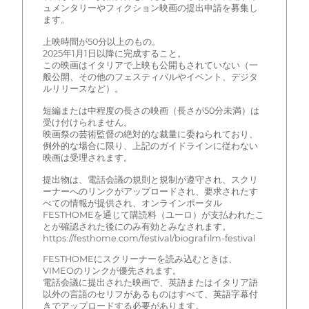
ュメンタリーやフィクション映画の提出申請を募集し
ます。
上映時間が50分以上のもの。
2025年1月1日以降に完成すること。
この映画はイタリアで上映も公開もされていない（一
般公開、その他のフェスティバルやイベント、デジタ
ルリリースなど）。
短編または中程度の長さの映画（長さが50分未満）は
受け付けられません。
映画祭の芸術監督の絶対的な裁量に委ねられており、
例外的な場合に限り、上記のガイドラインに従わない
映画は受理されます。
提出物は、電話会議の規則と規制が遵守され、スクリ
ーナーへのリンクがアップロードされ、要求されたす
べての情報が提供され、オンラインポータル
FESTHOMEを通じて購読料（ユーロ）が支払われたこ
とが確認された後にのみ有効とみなされます。
https://festhome.com/festival/biografilm-festival
FESTHOMEにスクリーナーを読み込むときは、
VIMEOのリンクが優先されます。
電話会議に提出された映画で、英語またはイタリア語
以外の言語のセリフがあるものはすべて、英語字幕付
きでアップロードする必要があります。