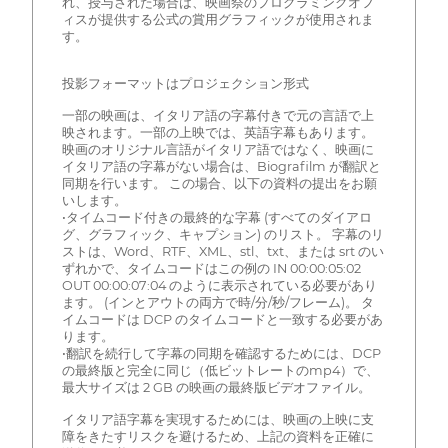
れ、授与された場合は、映画祭のプログラミングオフ
ィスが提供する公式の賞用グラフィックが使用されま
す。
投影フォーマットはプロジェクション形式
一部の映画は、イタリア語の字幕付きで元の言語で上
映されます。一部の上映では、英語字幕もあります。
映画のオリジナル言語がイタリア語ではなく、映画に
イタリア語の字幕がない場合は、Biografilm が翻訳と
同期を行います。 この場合、以下の資料の提出をお願
いします。
•タイムコード付きの最終的な字幕 (すべてのダイアロ
グ、グラフィック、キャプション) のリスト。 字幕のリ
ストは、Word、RTF、XML、stl、txt、または srt のい
ずれかで、タイムコードはこの例の IN 00:00:05:02
OUT 00:00:07:04 のように表示されている必要があり
ます。 (インとアウトの両方で時/分/秒/フレーム)。 タ
イムコードは DCP のタイムコードと一致する必要があ
ります。
•翻訳を続行して字幕の同期を確認するためには、DCP
の最終版と完全に同じ（低ビットレートのmp4）で、
最大サイズは 2 GB の映画の最終版ビデオファイル。
イタリア語字幕を実現するためには、映画の上映に支
障をきたすリスクを避けるため、上記の資料を正確に