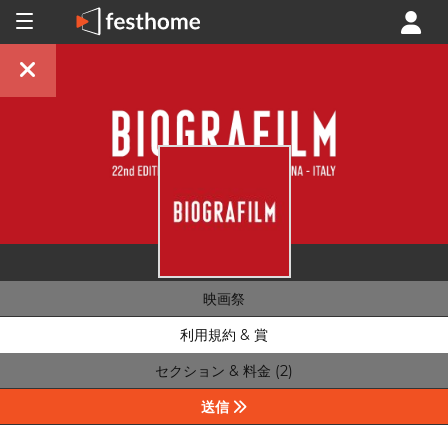
映画祭
利用規約 & 賞
セクション & 料金 (2)
送信