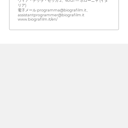
ヴィア・デッラ・ゼッカ 2、40121 — ボローニャ (イタ
リア)
電子メール:programma@biografilm.it、
assistantprogrammer@biografilm.it
www.biografilm.it/en/