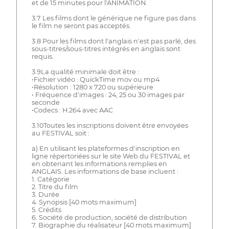
et de 15 minutes pour l'ANIMATION.
3.7 Les films dont le générique ne figure pas dans
le film ne seront pas acceptés.
3.8 Pour les films dont l'anglais n'est pas parlé, des
sous-titres/sous-titres intégrés en anglais sont
requis.
3.9La qualité minimale doit être :
•Fichier vidéo : QuickTime mov ou mp4
•Résolution : 1280 x 720 ou supérieure
• Fréquence d'images : 24, 25 ou 30 images par
seconde
•Codecs : H.264 avec AAC
3.10Toutes les inscriptions doivent être envoyées
au FESTIVAL soit :
a) En utilisant les plateformes d'inscription en
ligne répertoriées sur le site Web du FESTIVAL et
en obtenant les informations remplies en
ANGLAIS. Les informations de base incluent :
1. Catégorie
2. Titre du film
3. Durée
4. Synopsis [40 mots maximum]
5. Crédits
6. Société de production, société de distribution
7. Biographie du réalisateur [40 mots maximum]