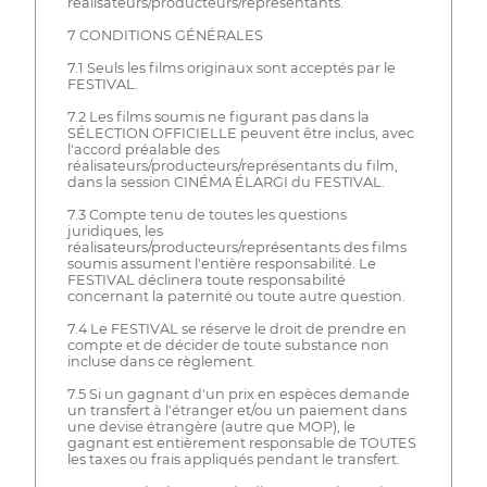
réalisateurs/producteurs/représentants.
7 CONDITIONS GÉNÉRALES
7.1 Seuls les films originaux sont acceptés par le
FESTIVAL.
7.2 Les films soumis ne figurant pas dans la
SÉLECTION OFFICIELLE peuvent être inclus, avec
l'accord préalable des
réalisateurs/producteurs/représentants du film,
dans la session CINÉMA ÉLARGI du FESTIVAL.
7.3 Compte tenu de toutes les questions
juridiques, les
réalisateurs/producteurs/représentants des films
soumis assument l'entière responsabilité. Le
FESTIVAL déclinera toute responsabilité
concernant la paternité ou toute autre question.
7.4 Le FESTIVAL se réserve le droit de prendre en
compte et de décider de toute substance non
incluse dans ce règlement.
7.5 Si un gagnant d'un prix en espèces demande
un transfert à l'étranger et/ou un paiement dans
une devise étrangère (autre que MOP), le
gagnant est entièrement responsable de TOUTES
les taxes ou frais appliqués pendant le transfert.