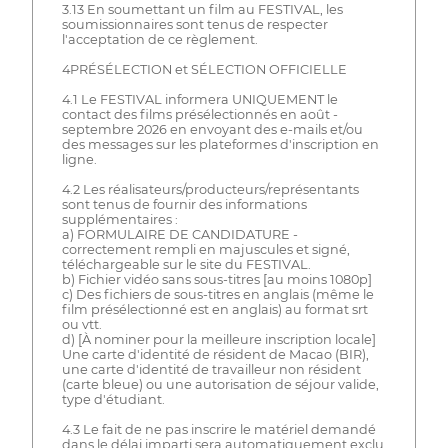
3.13 En soumettant un film au FESTIVAL, les
soumissionnaires sont tenus de respecter
l'acceptation de ce règlement.
4PRÉSÉLECTION et SÉLECTION OFFICIELLE
4.1 Le FESTIVAL informera UNIQUEMENT le
contact des films présélectionnés en août -
septembre 2026 en envoyant des e-mails et/ou
des messages sur les plateformes d'inscription en
ligne.
4.2 Les réalisateurs/producteurs/représentants
sont tenus de fournir des informations
supplémentaires :
a) FORMULAIRE DE CANDIDATURE -
correctement rempli en majuscules et signé,
téléchargeable sur le site du FESTIVAL.
b) Fichier vidéo sans sous-titres [au moins 1080p]
c) Des fichiers de sous-titres en anglais (même le
film présélectionné est en anglais) au format srt
ou vtt.
d) [À nominer pour la meilleure inscription locale]
Une carte d'identité de résident de Macao (BIR),
une carte d'identité de travailleur non résident
(carte bleue) ou une autorisation de séjour valide,
type d'étudiant.
4.3 Le fait de ne pas inscrire le matériel demandé
dans le délai imparti sera automatiquement exclu