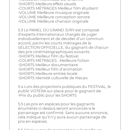
•SHORTS Meilleurs effets visuels
•COURTS MÉTRAGES Meilleur film étudiant
•VOLUME Meilleure musique originale
•VOLUME Meilleure conception sonore
•VOLUME Meilleure chanson originale
5.3 Le PANEL DU GRAND JURY est composé
d'experts internationaux chargés de juger
individuellement et de décider d'un commun
accord, parmi les courts métrages de la
SÉLECTION OFFICIELLE, du gagnant de chacun
des prix cinématographiques suivants :
•SHORTS Meilleur film du festival
•COURTS MÉTRAGES : Meilleure fiction
•SHORTS Meilleur documentaire
•SHORTS Meilleur film d'animation
•SHORTS Meilleure entrée locale
•SHORTS Identité culturelle de Macao
5.4 Lors des projections publiques du FESTIVAL, le
public VOTERA sur place pour le gagnant de :
•Prix du public pour les SHORTS
5.5 Les prix en espèces pour les gagnants
énumérés ci-dessus seront annoncés si le
parrainage est confirmé. Sans aucune annonce,
cela indique qu'il n'y aura aucun parrainage de
prix en espèces.