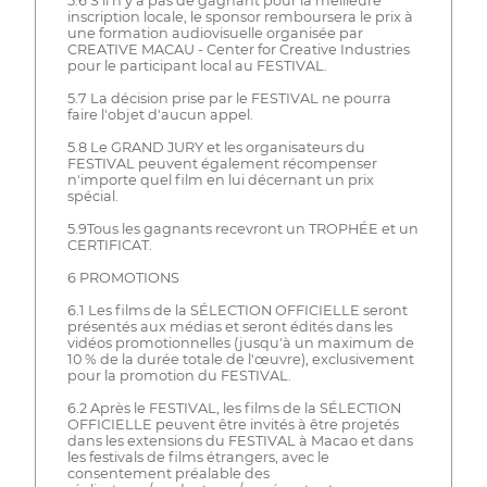
5.6 S'il n'y a pas de gagnant pour la meilleure
inscription locale, le sponsor remboursera le prix à
une formation audiovisuelle organisée par
CREATIVE MACAU - Center for Creative Industries
pour le participant local au FESTIVAL.
5.7 La décision prise par le FESTIVAL ne pourra
faire l'objet d'aucun appel.
5.8 Le GRAND JURY et les organisateurs du
FESTIVAL peuvent également récompenser
n'importe quel film en lui décernant un prix
spécial.
5.9Tous les gagnants recevront un TROPHÉE et un
CERTIFICAT.
6 PROMOTIONS
6.1 Les films de la SÉLECTION OFFICIELLE seront
présentés aux médias et seront édités dans les
vidéos promotionnelles (jusqu'à un maximum de
10 % de la durée totale de l'œuvre), exclusivement
pour la promotion du FESTIVAL.
6.2 Après le FESTIVAL, les films de la SÉLECTION
OFFICIELLE peuvent être invités à être projetés
dans les extensions du FESTIVAL à Macao et dans
les festivals de films étrangers, avec le
consentement préalable des