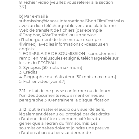
8. Fichier vidéo [veuillez vous référer à la section
3.7]
b) Par e-mail à
submission@MacauInternationalShortFilmFestival.com
avec un lien téléchargeable vers une plateforme
Web de transfert de fichiers (par exemple
©Dropbox, ©WeTransfer) ou un service
d'hébergement de fichiers (par exemple
©Vimeo), avec les informations ci-dessous en
anglais :
1. FORMULAIRE DE SOUMISSION - correctement
rempli en majuscules et signé, téléchargeable sur
le site du FESTIVAL.
2. Synopsis [50 mots maximum]
3. Crédits
4. Biographie du réalisateur [50 mots maximum]
5. Fichier vidéo [voir 3.7]
3.11 Le fait de ne pas se conformer ou de fournir
l'un des documents requis mentionnés au
paragraphe 3.10 entraînera la disqualification.
3.12 Tout le matériel audio ou visuel de tiers,
légalement détenu ou protégé par des droits
d'auteur, doit être clairement cité lors du
générique à l'écran du film soumis. Les
soumissionnaires doivent joindre une preuve
d'autorisation du tiers sur demande.