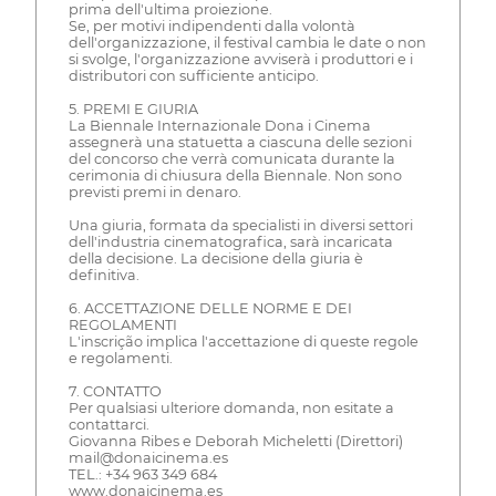
prima dell'ultima proiezione.
Se, per motivi indipendenti dalla volontà
dell'organizzazione, il festival cambia le date o non
si svolge, l'organizzazione avviserà i produttori e i
distributori con sufficiente anticipo.
5. PREMI E GIURIA
La Biennale Internazionale Dona i Cinema
assegnerà una statuetta a ciascuna delle sezioni
del concorso che verrà comunicata durante la
cerimonia di chiusura della Biennale. Non sono
previsti premi in denaro.
Una giuria, formata da specialisti in diversi settori
dell'industria cinematografica, sarà incaricata
della decisione. La decisione della giuria è
definitiva.
6. ACCETTAZIONE DELLE NORME E DEI
REGOLAMENTI
L'inscrição implica l'accettazione di queste regole
e regolamenti.
7. CONTATTO
Per qualsiasi ulteriore domanda, non esitate a
contattarci.
Giovanna Ribes e Deborah Micheletti (Direttori)
mail@donaicinema.es
TEL.: +34 963 349 684
www.donaicinema.es