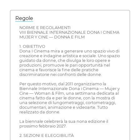
Regole
NORME E REGOLAMENTI
VIII BIENNALE INTERNAZIONALE DONA I CINEMA
MUJER Y CINE — DONNA E FILM
1. OBIETTIVO
Dona I Cinema mira a generare uno spazio vivo di
creazione e indagine artistica e sociale. Uno spazio
guidato da donne, che divulga le loro opere e
produzioni, promuove le pari opportunità nel
cinema e favorisce la fine delle pratiche
discriminatorie nei confronti delle donne.
Per questo motivo, dal 2011 organizziamo la
Biennale Internazionale Dona i Cinema — Mujer y
Cine — Woman & Film, una settimana dedicata al
cinema fatto da e per le donne, con la mostra di
una selezione di lungometraggi, cortometraggi,
documentari, animazione e videoarte. Tutto
realizzato da donne.
La biennale celebrerà la sua nona edizione il
prossimo febbraio 2027.
2. SEZIONI E ELEGGIBILITÀ