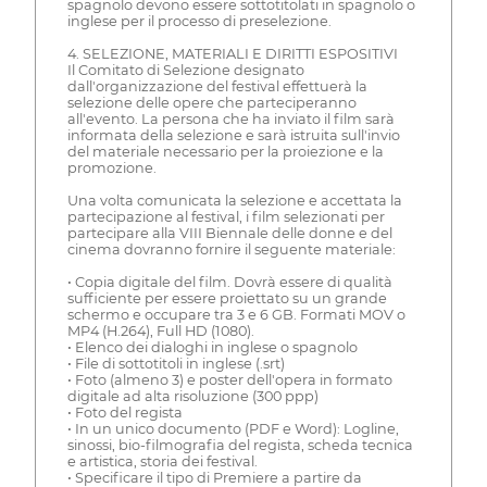
spagnolo devono essere sottotitolati in spagnolo o
inglese per il processo di preselezione.
4. SELEZIONE, MATERIALI E DIRITTI ESPOSITIVI
Il Comitato di Selezione designato
dall'organizzazione del festival effettuerà la
selezione delle opere che parteciperanno
all'evento. La persona che ha inviato il film sarà
informata della selezione e sarà istruita sull'invio
del materiale necessario per la proiezione e la
promozione.
Una volta comunicata la selezione e accettata la
partecipazione al festival, i film selezionati per
partecipare alla VIII Biennale delle donne e del
cinema dovranno fornire il seguente materiale:
• Copia digitale del film. Dovrà essere di qualità
sufficiente per essere proiettato su un grande
schermo e occupare tra 3 e 6 GB. Formati MOV o
MP4 (H.264), Full HD (1080).
• Elenco dei dialoghi in inglese o spagnolo
• File di sottotitoli in inglese (.srt)
• Foto (almeno 3) e poster dell'opera in formato
digitale ad alta risoluzione (300 ppp)
• Foto del regista
• In un unico documento (PDF e Word): Logline,
sinossi, bio-filmografia del regista, scheda tecnica
e artistica, storia dei festival.
• Specificare il tipo di Premiere a partire da