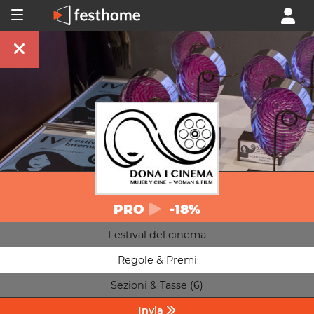
PRO
-18%
Festival del cinema
Regole & Premi
Sezioni & Tasse (6)
Invia