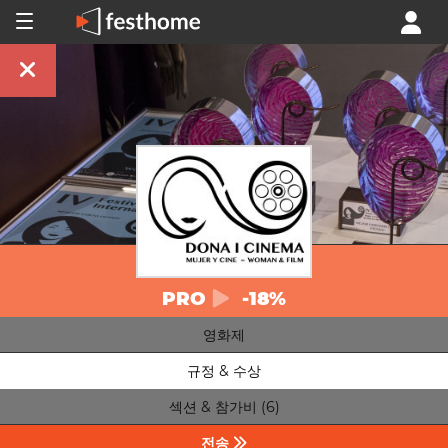
PRO
-18%
영화제
규정 & 수상
섹션 & 참가비 (6)
전송