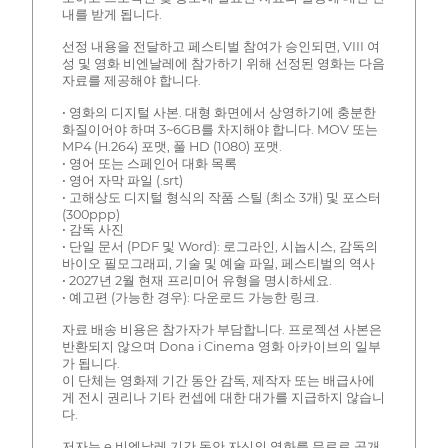
내를 받게 됩니다.
선정 내용을 전달하고 페스티벌 참여가 승인되면, VIII 여
성 및 영화 비엔날레에 참가하기 위해 선정된 영화는 다음
자료를 제공해야 합니다.
• 영화의 디지털 사본. 대형 화면에서 상영하기에 충분한
화질이어야 하며 3~6GB를 차지해야 합니다. MOV 또는
MP4 (H.264) 포맷, 풀 HD (1080) 포맷.
• 영어 또는 스페인어 대화 목록
• 영어 자막 파일 (.srt)
• 고해상도 디지털 형식의 작품 스틸 (최소 3개) 및 포스터
(300ppp)
• 감독 사진
• 단일 문서 (PDF 및 Word): 로그라인, 시놉시스, 감독의
바이오 필모그래피, 기술 및 예술 파일, 페스티벌의 역사
• 2027년 2월 현재 프리미어 유형을 명시하세요.
• 예고편 (가능한 경우): 다운로드 가능한 링크.
자료 배송 비용은 참가자가 부담합니다. 프로젝션 사본은
반환되지 않으며 Dona i Cinema 영화 아카이브의 일부
가 됩니다.
이 단체는 영화제 기간 동안 감독, 제작자 또는 배급사에
게 전시 권리나 기타 컨셉에 대한 대가를 지급하지 않습니
다.
저자는 e 비엔날레 기간 동안 자신의 영화를 무료로 공개