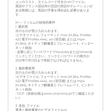
ョンのリスト、タイムコード付きの.srtファイル。
英語やフランス語以外の言語の対話やナレーションが
ある映画には、英語の字幕を埋め込む必要がありま
す。
III — フィルムの技術的要件
1. 選択用
次のものが受け入れられます。
•ビデオファイル, フォーマット.mov (H.264, ProRes
422 電子ProRes 444), .avi (非圧縮) または.mp4
(H.264), ネイティブ解像度とフレームレート, インター
ネット経由;
• 必要に応じてパスワードでYoutubeまたはVimeoを
リンクしてください。リンクとパスワードの両方が
2021年11月15日まで有効でなければなりません。
2. 最終審査用
次のものが受け入れられます。
•ビデオファイル, フォーマット.mov (H.264, ProRes
422 電子ProRes 444), .avi (非圧縮) または.mp4
(H.264), ネイティブ解像度とフレームレート, インター
ネット経由;
• DCP（技術仕様はwww.cinanima.ptでご確認くださ
い）
3. 送信, ファイル
選考と最終審査のビデオファイルは、