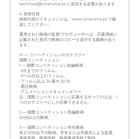
technical@cinanima.pt に送信する必要があります
4. 技術仕様
技術仕様のドキュメントは、www.cinanima.pt で確
認してください。
選考された映画の監督/プロデューサーは、応募用紙に
記載された形式で映画のコピーを送付する義務があり
ます。
IV — コンペティションのカテゴリー
国際コンペティション
1 — 国際コンペティション短編映画
-5分までのフィルム。
-5〜24分以上のフィルム。
-フィルム以上 24 最大 50 分;
-委託映画;
-アニメーションドキュメンタリー
注：国際コンペティションに応募するすべての人は、1
つのカテゴリーにしか応募できません。
2 — 国際コンペティション長編映画
50分以上の映画。
3 — 国際コンペティション学生映画
長さ50分以下の映画。学生または卒業生による監督。
美術学校、映画学校、映画養成学校で制作。