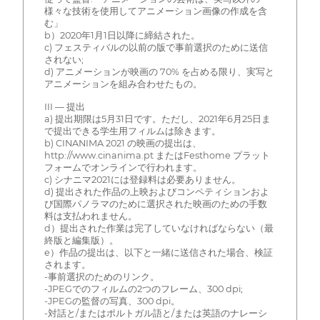
様々な技術を使用してアニメーション画像の作成を含
む」
b）2020年1月1日以降に締結された。
c) フェスティバルの以前の版で事前選択のために送信
されない;
d) アニメーションが映画の 70% を占める限り、実写と
アニメーションを組み合わせたもの。
III — 提出
a) 提出期限は5月31日です。ただし、2021年6月25日ま
で提出できる学生用フィルムは除きます。
b) CINANIMA 2021 の映画の提出は、
http://www.cinanima.pt またはFesthome プラット
フォームでオンラインで行われます。
c) シナニマ2021には登録料は必要ありません。
d) 提出された作品の上映およびコンペティションおよ
び国際パノラマのために選択された映画のための手数
料は支払われません。
d）提出された作業は完了していなければならない（最
終版と編集版）。
e）作品の提出は、以下と一緒に送信された場合、検証
されます。
-事前選択のためのリンク。
-JPEGでのフィルムの2つのフレーム、300 dpi;
-JPEGの監督の写真、300 dpi。
-対話と/またはポルトガル語と/または英語のナレーシ