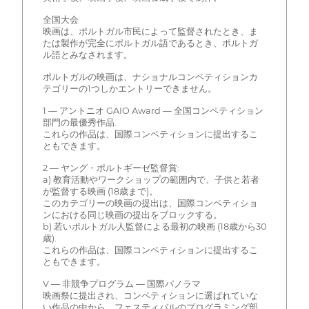
全国大会
映画は、ポルトガル市民によって監督されたとき、ま
たは製作が完全にポルトガル語であるとき、ポルトガ
ル語とみなされます。
ポルトガルの映画は、ナショナルコンペティションカ
テゴリーの1つしかエントリーできません。
1 — アントニオ GAIO Award — 全国コンペティション
部門の最優秀作品.
これらの作品は、国際コンペティションに提出するこ
ともできます。
2 — ヤング・ポルトギーゼ監督賞:
a) 教育活動やワークショップの範囲内で、子供と若者
が監督する映画 (18歳まで)。
このカテゴリーの映画の提出は、国際コンペティショ
ンにおける同じ映画の提出をブロックする。
b) 若いポルトガル人監督による最初の映画 (18歳から30
歳).
これらの作品は、国際コンペティションに提出するこ
ともできます。
V — 非競争プログラム — 国際パノラマ
映画祭に提出され、コンペティションに選ばれていな
い作品の中から、フェスティバルのプログラミング部