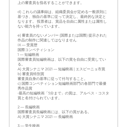
上の審査員を指名することができます。
d) これらの議事録は、組織委員会が定める一般原則に
基づき、独自の基準に従って決定し、最終的な決定と
なります。 投票者は、賞品を自由に属性または属性し
ない能力を持っています。
e) 審査員のないメンバー (国際または国際) 提示された
作品の制作に関連してはなりません.
IX — 受賞歴
国際コンペティション
1 — 短編映画
国際審査員短編映画は、以下の賞を自由に受賞してい
る。
A) 大賞シナニマ 2021 — 短編映画 | エスピーニョ市賞.
b) 審査員特別賞
審査員自身の基準に従って付与すること。
c) 国際コンペティション短編映画部門の各部門で最優
秀作品賞
•最高の短編映画「5分まで」の賞は、アルベス・コスタ
賞と名付けられています。
2 — 長編映画
国際審査員長編映画には、以下の賞がある。
A) 大賞シナニマ 2021 — 長編映画.
3 — 学生映画