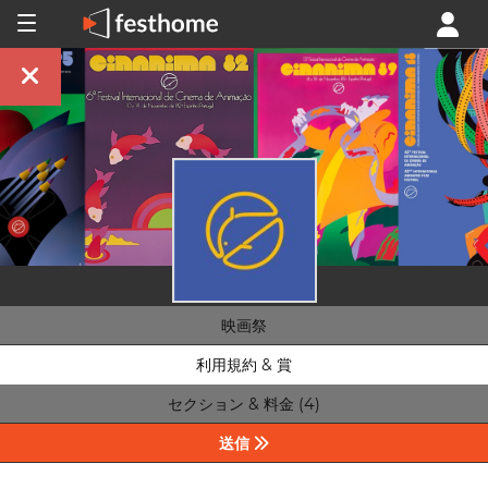
映画祭
利用規約 & 賞
セクション & 料金 (4)
送信