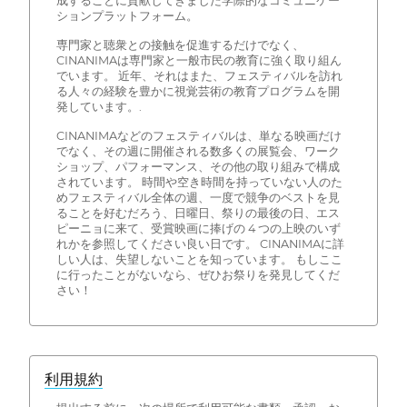
成することに貢献してきました学際的なコミュニケー
ションプラットフォーム。
専門家と聴衆との接触を促進するだけでなく、
CINANIMAは専門家と一般市民の教育に強く取り組ん
でいます。 近年、それはまた、フェスティバルを訪れ
る人々の経験を豊かに視覚芸術の教育プログラムを開
発しています。.
CINANIMAなどのフェスティバルは、単なる映画だけ
でなく、その週に開催される数多くの展覧会、ワーク
ショップ、パフォーマンス、その他の取り組みで構成
されています。 時間や空き時間を持っていない人のた
めフェスティバル全体の週、一度で競争のベストを見
ることを好むだろう、日曜日、祭りの最後の日、エス
ピーニョに来て、受賞映画に捧げの 4 つの上映のいず
れかを参照してください良い日です。 CINANIMAに詳
しい人は、失望しないことを知っています。 もしここ
に行ったことがないなら、ぜひお祭りを発見してくだ
さい！
利用規約