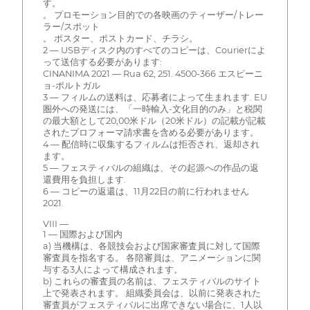
す。
。 プロモーション目的での各映画のティーザー/トレー
ラー/スポット
。 ポスター、ポストカード、チラシ。
2 — USBディスク内のすべてのコピーは、Courierによ
って送信する必要があります:
CINANIMA 2021 — Rua 62, 251. 4500-366 エスピーニ
ョ-ポルトガル
3 — フィルムの送料は、応募者によって生まれます. EU
圏外への発送には、「一時輸入-文化目的のみ」と税関
の最大額として20,00米ドル（20米ドル）の記載が記載
されたプロフォーマ請求書を含める必要があります。
4 — 配信時に収集するフィルムは拒否され、返却され
ます。
5 — フェスティバルの組織は、その起源への作品の返
還費用を負担します.
6 — コピーの返還は、11月22日の前に行われません
2021.
VIII —
1 — 国際および国内
a) 当機構は、各競技会および国家審査員に対して国際
審査員を指名する。 各陪審員は、アニメーションに関
与する3人によって構成されます。
b) これらの審査員の名前は、フェスティバルのサイト
上で発表されます。 組織委員会は、以前に発表された
審査員がフェスティバルに出席できない場合に、1人以