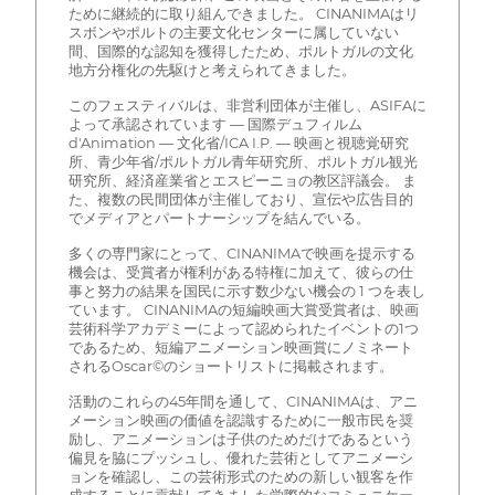
ために継続的に取り組んできました。 CINANIMAはリ
スボンやポルトの主要文化センターに属していない
間、国際的な認知を獲得したため、ポルトガルの文化
地方分権化の先駆けと考えられてきました。
このフェスティバルは、非営利団体が主催し、ASIFAに
よって承認されています — 国際デュフィルム
d'Animation — 文化省/ICA I.P. — 映画と視聴覚研究
所、青少年省/ポルトガル青年研究所、ポルトガル観光
研究所、経済産業省とエスピーニョの教区評議会。 ま
た、複数の民間団体が主催しており、宣伝や広告目的
でメディアとパートナーシップを結んでいる。
多くの専門家にとって、CINANIMAで映画を提示する
機会は、受賞者が権利がある特権に加えて、彼らの仕
事と努力の結果を国民に示す数少ない機会の 1 つを表し
ています。 CINANIMAの短編映画大賞受賞者は、映画
芸術科学アカデミーによって認められたイベントの1つ
であるため、短編アニメーション映画賞にノミネート
されるOscar©のショートリストに掲載されます。
活動のこれらの45年間を通して、CINANIMAは、アニ
メーション映画の価値を認識するために一般市民を奨
励し、アニメーションは子供のためだけであるという
偏見を脇にプッシュし、優れた芸術としてアニメーシ
ョンを確認し、この芸術形式のための新しい観客を作