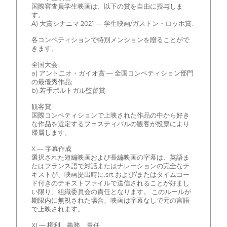
国際審査員学生映画は、以下の賞を自由に授与しま
す。
A) 大賞シナニマ 2021 — 学生映画/ガストン・ロッホ賞.
各コンペティションで特別メンションを贈ることがで
きます。
全国大会
a) アントニオ・ガイオ賞 — 全国コンペティション部門
の最優秀作品;
b) 若手ポルトガル監督賞
観客賞
国際コンペティションで上映された作品の中から好き
な作品を選定するフェスティバルの観客が投票により
帰属します。
X — 字幕作成
選択された短編映画および長編映画の字幕は、英語ま
たはフランス語で対話またはナレーションの完全なテ
キストが、映画提出時に.srt および/またはタイムコー
ド付きのテキストファイルで送信されることが好まし
い限り、組織委員会の責任となります。 このルールが
期限内に無視された場合、映画は字幕なしで元の言語
で上映されます。
XI — 権利、義務、責任