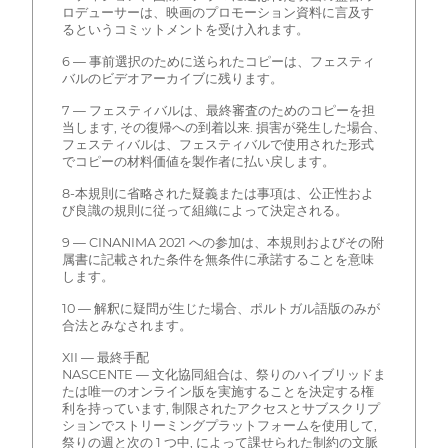
ロデューサーは、映画のプロモーション資料に言及す
るというコミットメントを受け入れます。
6 — 事前選択のために送られたコピーは、フェスティ
バルのビデオアーカイブに残ります。
7 — フェスティバルは、最終審査のためのコピーを担
当します, その復帰への到着以来. 損害が発生した場合、
フェスティバルは、フェスティバルで使用された形式
でコピーの材料価値を製作者に払い戻します。
8-本規則に省略された疑義または事項は、公正性およ
び良識の規則に従って組織によって決定される。
9 — CINANIMA 2021 への参加は、本規則およびその附
属書に記載された条件を無条件に承諾することを意味
します。
10 — 解釈に疑問が生じた場合、ポルトガル語版のみが
合法とみなされます。
XII — 最終手配
NASCENTE — 文化協同組合は、祭りのハイブリッドま
たは唯一のオンライン版を実施することを決定する権
利を持っています, 制限されたアクセスとサブスクリプ
ションでストリーミングプラットフォームを使用して,
祭りの週と次の 1 つ中, によって課せられた制約の文脈