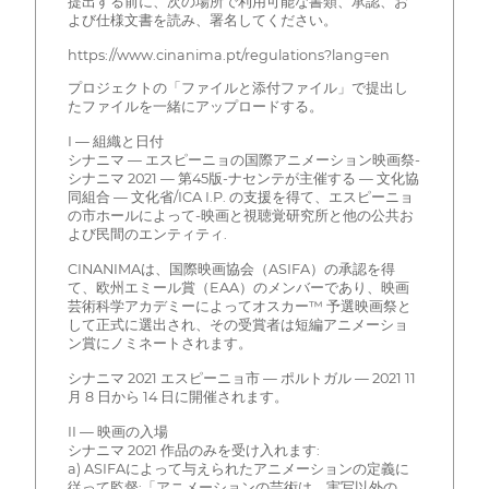
提出する前に、次の場所で利用可能な書類、承認、お
よび仕様文書を読み、署名してください。
https://www.cinanima.pt/regulations?lang=en
プロジェクトの「ファイルと添付ファイル」で提出し
たファイルを一緒にアップロードする。
I — 組織と日付
シナニマ — エスピーニョの国際アニメーション映画祭-
シナニマ 2021 — 第45版-ナセンテが主催する — 文化協
同組合 — 文化省/ICA I.P. の支援を得て、エスピーニョ
の市ホールによって-映画と視聴覚研究所と他の公共お
よび民間のエンティティ.
CINANIMAは、国際映画協会（ASIFA）の承認を得
て、欧州エミール賞（EAA）のメンバーであり、映画
芸術科学アカデミーによってオスカー™ 予選映画祭と
して正式に選出され、その受賞者は短編アニメーショ
ン賞にノミネートされます。
シナニマ 2021 エスピーニョ市 — ポルトガル — 2021 11
月 8 日から 14 日に開催されます。
II — 映画の入場
シナニマ 2021 作品のみを受け入れます:
a) ASIFAによって与えられたアニメーションの定義に
従って監督:「アニメーションの芸術は、実写以外の