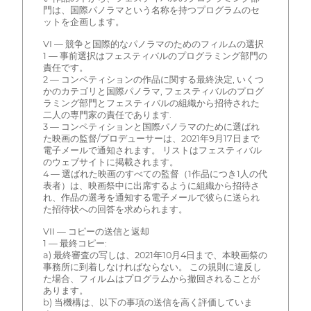
門は、国際パノラマという名称を持つプログラムのセ
ットを企画します。
VI — 競争と国際的なパノラマのためのフィルムの選択
1 — 事前選択はフェスティバルのプログラミング部門の
責任です。
2 — コンペティションの作品に関する最終決定, いくつ
かのカテゴリと国際パノラマ, フェスティバルのプログ
ラミング部門とフェスティバルの組織から招待された
二人の専門家の責任であります.
3 — コンペティションと国際パノラマのために選ばれ
た映画の監督/プロデューサーは、2021年9月17日まで
電子メールで通知されます。 リストはフェスティバル
のウェブサイトに掲載されます。
4 — 選ばれた映画のすべての監督（1作品につき1人の代
表者）は、映画祭中に出席するように組織から招待さ
れ、作品の選考を通知する電子メールで彼らに送られ
た招待状への回答を求められます。
VII — コピーの送信と返却
1 — 最終コピー:
a) 最終審査の写しは、2021年10月4日まで、本映画祭の
事務所に到着しなければならない。 この規則に違反し
た場合、フィルムはプログラムから撤回されることが
あります。
b) 当機構は、以下の事項の送信を高く評価していま