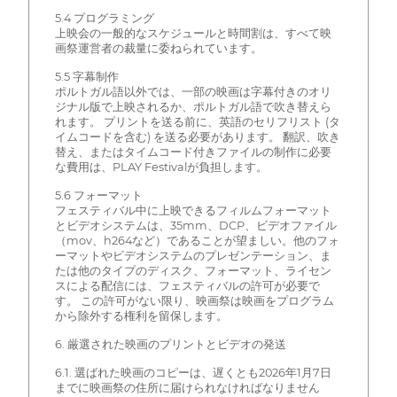
5.4 プログラミング
上映会の一般的なスケジュールと時間割は、すべて映
画祭運営者の裁量に委ねられています。
5.5 字幕制作
ポルトガル語以外では、一部の映画は字幕付きのオリ
ジナル版で上映されるか、ポルトガル語で吹き替えら
れます。 プリントを送る前に、英語のセリフリスト (タ
イムコードを含む) を送る必要があります。 翻訳、吹き
替え、またはタイムコード付きファイルの制作に必要
な費用は、PLAY Festivalが負担します。
5.6 フォーマット
フェスティバル中に上映できるフィルムフォーマット
とビデオシステムは、35mm、DCP、ビデオファイル
（mov、h264など）であることが望ましい。他のフォ
ーマットやビデオシステムのプレゼンテーション、ま
たは他のタイプのディスク、フォーマット、ライセン
スによる配信には、フェスティバルの許可が必要で
す。 この許可がない限り、映画祭は映画をプログラム
から除外する権利を留保します。
6. 厳選された映画のプリントとビデオの発送
6.1. 選ばれた映画のコピーは、遅くとも2026年1月7日
までに映画祭の住所に届けられなければなりません