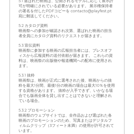
5.1 選ばれた映画は、公開されるモデルに応じて展示許
可が明確にされている必要があります。 展示権保持者
の署名を付したPDFコピーを contacto@playfest.pt
宛に郵送してください。
5.2 カタログ資料
映画祭への参加が確認され次第、選ばれた映画の担当
者全員にカタログ資料のリクエストが届きます。
5.3 宣伝資料
映画祭に参加する映画の広報担当者には、プレスオフ
ィスから広報資料の送付依頼が届きます。 これらの資
料は、映画祭の出版物や報道機関への配布に使用され
ます。
5.3.1 抜粋
映画祭は、映画が正式に選考された後、映画からの抜
粋を最大1分間、最後1分の映画の場合は最大10％を使用
する資格があります。 抜粋が入手できず、いかなる場
合でも版画全体を貸し出すことはできないと理解され
ている場合。
5.3.2 プロモーション
映画祭のウェブサイトでは、全作品および選ばれた各
映画のプロモーションのため、写真またはデジタルフ
ィルムクリップ（3フィート未満）の使用が許可されて
います。