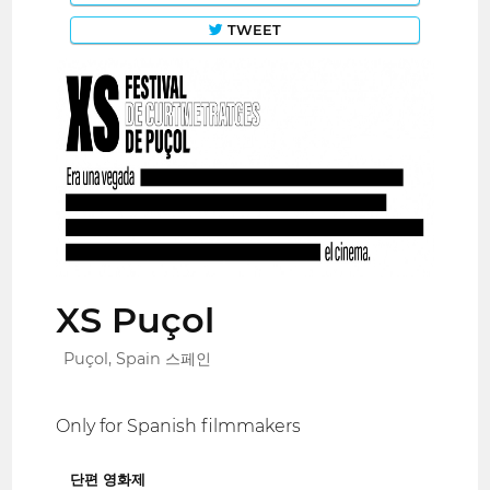
TWEET
XS Puçol
Puçol, Spain 스페인
Only for Spanish filmmakers
단편 영화제