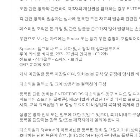
또한 단편 영화와 관련하여 제3자의 재산권을 침해하는 경우 ENTRE
각 단편 영화의 발송자는 심사에 필요한 모든 자료의 발송과 관련된 
페스티벌 조직은 본 규정 및 관련 법률을 준수하지 않아 발생하는 손실,
우편으로 보내는 자료에는 Sedex 또는 등기 우편 증명이 포함되어야
Spicine - 엠프레사 드 시네마 및 시청각 데 상파울루 S.A.
루아 리베로 바다로, 293 - 22번째 안다르 - CJ.22b
센트로 - 상파울루 - 스페인 - 브라질
CEP: 01009-907
게시 마감일은 등록 마감일이며, 영화는 본 규칙 및 규정에 명시된 
페스티벌 컬렉션 및 그에 상응하는 컬렉션의 구성
등록된 단편 영화는 ENTRETODOS 페스티벌의 영구 비디오 및 디지털 
파트너의 스트리밍 플랫폼), 페스티벌과 연결된 TV 및 디지털 프로그램
시회, 교육 워크샵을 위해 항상 무료이며 비상업적 목적 및 축제와 
상영은 영화 전체 또는 일부에 대한 것일 수 있으며, 특히 비네트 구성
등록을 담당하는 감독 및/또는 제작자에게 알려야 합니다.
페스티벌과 Spicine의 파트너십은 등록된 영화 및 책임자가 (I) 상파
초대하는 단편 녹음에 참여, (III) SpicinePlay의 온디맨드 플랫폼