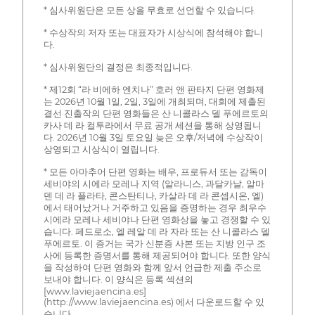
* 심사위원단은 모든 상을 무효로 선언할 수 있습니다.
* 수상작의 저자 또는 대표자가 시상식에 참석해야 합니
다.
* 심사위원단의 결정은 최종적입니다.
* 제12회 “라 비에하 엔치나” 호러 앤 판타지 단편 영화제
는 2026년 10월 1일, 2일, 3일에 개최되며, 대회에 제출된
결선 진출작의 단편 영화들은 산 니콜라스 델 푸에르토의
카사 데 라 컬투라에서 무료 공개 세션을 통해 상영됩니
다. 2026년 10월 3일 토요일 늦은 오후/저녁에 수상작이
상영되고 시상식이 열립니다.
* 모든 아마추어 단편 영화는 배우, 프로듀서 또는 감독이
세비야의 시에라 모레나 지역 (알라니스, 과달카날, 알마
덴 데 라 플라타, 콘스탄티나, 카살라 데 라 콘셉시온, 엘)
에서 태어났거나 거주하고 있음을 증명하는 경우 최우수
시에라 모레나 세비야나 단편 영화상을 놓고 경쟁할 수 있
습니다. 페드로소, 엘 레알 데 라 자라 또는 산 니콜라스 델
푸에르토. 이 증거는 국가 신분증 사본 또는 지방 인구 조
사에 등록한 증명서를 통해 제공되어야 합니다. 또한 양식
을 작성하여 단편 영화와 함께 앞서 언급한 제출 주소로
보내야 합니다. 이 양식은 등록 섹션의
[www.laviejaencina.es]
(http://www.laviejaencina.es) 에서 다운로드할 수 있
습니다.