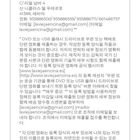
C/ 리얼 넘버 4
산 니콜라스 델 푸에르토
41388, 세비야
전화: 955886500/ 955886559/ 955886711/ 661486757
이메일: [laviejaencina@gmail.com] (이메일:
laviejaencina@gmail.com) **
* DVD 또는 USB 플래시 드라이브로 우편 또는 택배로
단편 영화를 제출하는 경우, 작성한 등록 양식을 작품과
함께 동봉해야 합니다. 저자의 연락처 세부 정보가 명확하
게 보이는 것이 중요합니다. 제작자 또는 감독의 국가 신
분증 사본과 단편 영화의 기술적 세부 사항도 함께 제출해
야 합니다. 이 등록 양식은 영화제 공식 웹사이트
[www.laviejaencina.es]
(http://www.laviejaencina.es) 의 등록 섹션의 “우편 또
는 운송 기관을 통해 DVD 또는 USB 플래시 드라이브로
단편 영화를 보내기 위한 등록 양식” 버튼 아래에서 찾을
수 있습니다. **매우 중요: ** 이 등록 방법을 사용하려면
정해진 등록 마감일 내에 제출된 단편 영화의 세부 정보와
함께 배송 영수증 스캔본을 첨부하여
[laviejaencina@gmail.com] (mailto:
laviejaencina@gmail.com) 으로 조직에 이메일을 보
내야 합니다. 조직에서 이메일로 제출물 접수를 확인합니
다.
* 각 단편 영화는 등록 양식의 세부 정보에 나와 있는 자연
인의 이름으로 등록되며, 자연인은 수여될 수 있는 모든