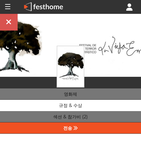
영화제
규정 & 수상
섹션 & 참가비 (2)
전송