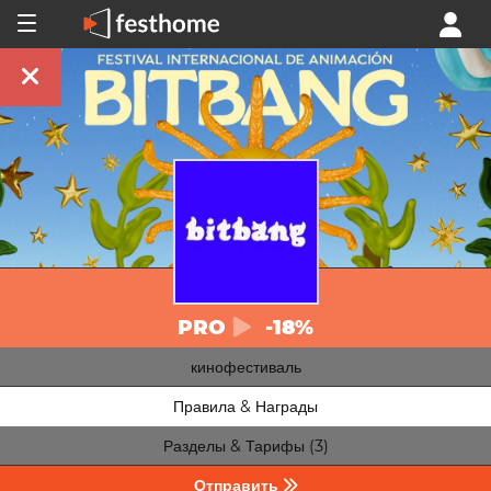
PRO
-18%
кинофестиваль
Правила & Награды
Разделы & Тарифы (3)
Отправить