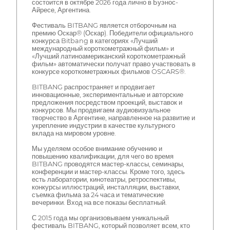
состоится в октябре 2026 года лично в Буэнос-
Айресе, Аргентина.
Фестиваль BITBANG является отборочным на
премию Оскар® (Оскар). Победители официального
конкурса Bitbang в категориях «Лучший
международный короткометражный фильм» и
«Лучший латиноамериканский короткометражный
фильм» автоматически получат право участвовать в
конкурсе короткометражных фильмов OSCARS®.
BITBANG распространяет и продвигает
инновационные, экспериментальные и авторские
предложения посредством проекций, выставок и
конкурсов. Мы продвигаем аудиовизуальное
творчество в Аргентине, направленное на развитие и
укрепление индустрии в качестве культурного
вклада на мировом уровне.
Мы уделяем особое внимание обучению и
повышению квалификации, для чего во время
BITBANG проводятся мастер-классы, семинары,
конференции и мастер-классы. Кроме того, здесь
есть лаборатории, кинотеатры, ретроспективы,
конкурсы иллюстраций, инсталляции, выставки,
съемка фильма за 24 часа и тематические
вечеринки. Вход на все показы бесплатный.
С 2015 года мы организовываем уникальный
фестиваль BITBANG, который позволяет всем, кто