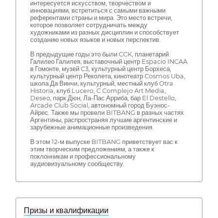
интересуется искусством, творчеством и
инновациями, встретиться с самыми важными
референтами страны и мира. Это место встречи,
которое позволяет сотрудничать между
художниками из разных дисциплин и способствует
созданию новых языков и новых перспектив.
В предыдущие годы это были CCK, планетарий
Галилео Галилея, выставочный центр Espacio INCAA
в Гомонте, музей C3, культурный центр Борхеса,
культурный центр Реколета, кинотеатр Cosmos Uba,
школа Да Винчи, культурный, местный клуб Otra
Historia, клуб Lucero, C Complejo Art Media,
Deseo, парк Дюн, Ла-Пас Арриба, бар El Destello,
Arcade Club Social, автономный город Буэнос-
Айрес. Также мы провели BITBANG в разных частях
Аргентины, распространяя лучшие аргентинские и
зарубежные анимационные произведения.
В этом 12-м выпуске BITBANG приветствует вас к
этим творческим предложениям, а также к
поклонникам и профессиональному
аудиовизуальному сообществу.
Призы и квалификации