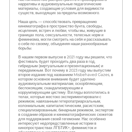
нарративы и аудиовизуальные педагогические
материалы, создающие условия для видимости
существ, выходящих за пределы возможного.
Наша цель — способствовать превращению
кинематографа в пространство бунта, свободы,
исцеления, встреч и любви, чтобы мы, живущие в
границах пола, сексуальности, телесных норм и
феминизма, могли смотреть на себя и рассказывать
о себе по-своему, объединяя наши разнообразные
борьбы.
В нашем первом выпуске в 2021 году мы решили, что
фестиваль будет проходить два раза в год,
гибридным (виртуальным и презентационным) и
передвижным. Вот почему в 2023 году мы выпустим
второе издание под названием Misbehaved Gazes, в
котором основное внимание будет уделено
аудиовизуальным материалам, оскорбляющим,
беспокоящим, скандализирующим и
коррумпирующим цистему. Взгляды воплотились в
телах, которые жестоко экспериментировали с
режимом, навязанным гетеропатриархальным,
колониальным, капиталистическим, расистским,
специализированным, бинарным режимом, экспертом
в создании образов и кинематографических сюжетов
для поддержания своей гегемонии. Нас особенно
интересуют недопредставленные истории в
кинопространствах ЛГБТИК+, феминисток и