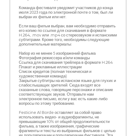
Команда фестиваля уведомит участников до конца
июля 2023 года по электронной почте о том, был ли
выбран их фильм или нет.
Если ваш фильм выбран, вам необходимо отправить
его копию по ссылке для скачивания в формате
H.264, .mov или .mp4 со стереозвуком и испанскими
субтитрами. Кроме того, необходимы следующие
дополнительные материалы:
Набор из не менее 5 изображений фильма
Фотография режиссера и/или команды
Ссылка для скачивания трейлера в формате H.264
Плакат и рекламные иллюстрации
Список кредитов (полная техническая и
художественная команда)
Закрытые субтитры на испанском языке для глухих и
слабослышащих зрителей. Сюда входят все
сказанные слова, говорящие персонажи и описание
соответствующих звуков. Отправьте нам
электронное письмо, если у вас есть какие-либо
вопросы по этому требованию.
Festicine Al Borde оставляет за собой право
использовать видео- и аудиофрагменты, не
превышающие 10% от общей продолжительности
фильма, а также изображения, графические
фрагменты и тексты из выбранных фильмов с целью
их популяризации и популяризации фестиваля. Эта