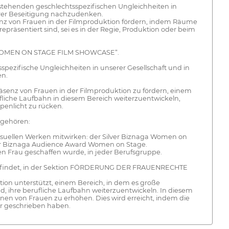
ehenden geschlechtsspezifischen Ungleichheiten in
hrer Beseitigung nachzudenken.
enz von Frauen in der Filmproduktion fördern, indem Räume
epräsentiert sind, sei es in der Regie, Produktion oder beim
24. WOMEN ON STAGE FILM SHOWCASE“.
zifische Ungleichheiten in unserer Gesellschaft und in
en.
 Präsenz von Frauen in der Filmproduktion zu fördern, einem
ufliche Laufbahn in diesem Bereich weiterzuentwickeln,
enlicht zu rücken.
 gehören:
isuellen Werken mitwirken: der Silver Biznaga Women on
ver Biznaga Audience Award Women on Stage.
en Frau geschaffen wurde, in jeder Berufsgruppe.
attfindet, in der Sektion FÖRDERUNG DER FRAUENRECHTE
ktion unterstützt, einem Bereich, in dem es große
nd, ihre berufliche Laufbahn weiterzuentwickeln. In diesem
nen von Frauen zu erhöhen. Dies wird erreicht, indem die
r geschrieben haben.