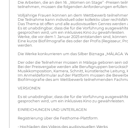
Die Arbeiten, die an den 16. „Women on Stage“ -Preisen te
teilnehmen, müssen die folgenden Anforderungen erfüllen:
Volljährige Frauen können an dem Wettbewerb teilnehmen, 
Die Teilnahme kann individuell oder kollektiv über rechtsfä
Das Thema ist offen und alle audiovisuellen Genres werden
Es ist unabdingbar, dass die für die Vorführung ausgewählt
gesprochen wird, um ein inklusives Kino zu gewährleisten.
Werke, die vor dem 1. Januar 2025 entstanden sind, können 
Eine kurze Biofilmografie des oder der Profis (Regisseur
werden.
Die Werke konkurrieren um das Silber Biznaga „MÁLAGA. 
Der oder die Teilnehmer müssen in Málaga geboren sein oder
Bei der Preisvergabe werden alle Berufsgruppen berücksicht
Musikkomposition, Kamera, Schnitt, künstlerische Leitung, 
Im Anmeldeformular auf der Plattform müssen die Bewerber 
Biofilmografie des am Wettbewerb teilnehmenden Fachm
VERSIONEN
Es ist unabdingbar, dass die für die Vorführung ausgewählt
gesprochen wird, um ein inklusives Kino zu gewährleisten.
EINREICHUNGEN UND UNTERLAGEN
Registrierung über die Festhome-Plattform.
• Hochladen des Videos des audiovisuellen Werks