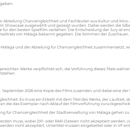
rgeben.
r Abteilung Chancengleichheit und Fachleuten aus Kultur und Kino, di
ilm Showcase ausgewählt und gezeigt wurden. Dabei werden die Sil
r den besten Spielfilm verliehen. Die Entscheidung der Jury ist end
 Stadtrats von Málaga bekannt gegeben. Die Stimmen der Zuschauer,
al de Málaga und der Abteilung für Chancengleichheit zusammensetzt,
gereichten Werke verpflichtet sich, die Vorführung dieses Titels w
tstehen.
. September 2026 eine Kopie des Films zusenden und dabei eine de
eichheit. Es muss ein Etikett mit dem Titel des Werks, der Laufzeit, 
, an die das Exemplar nach Ablauf der Filmvorführung zurückgeschickt
lung für Chancengleichheit der Stadtverwaltung von Málaga gehen zu
 werden muss, wobei ZIP- oder RAR-Dateien nicht akzeptiert werden, 
werden nicht akzeptiert. Untertitel müssen eingebettet oder in VF ent