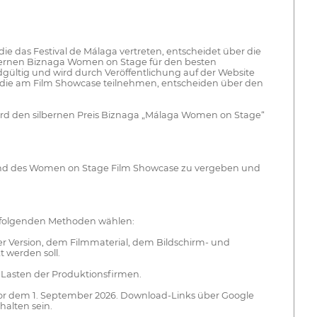
e das Festival de Málaga vertreten, entscheidet über die
bernen Biznaga Women on Stage für den besten
gültig und wird durch Veröffentlichung auf der Website
 die am Film Showcase teilnehmen, entscheiden über den
 wird den silbernen Preis Biznaga „Málaga Women on Stage“
ährend des Women on Stage Film Showcase zu vergeben und
r folgenden Methoden wählen:
der Version, dem Filmmaterial, dem Bildschirm- und
 werden soll.
 Lasten der Produktionsfirmen.
vor dem 1. September 2026. Download-Links über Google
halten sein.