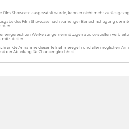
Stage Film Showcase ausgewählt wurde, kann er nicht mehr zurückgez
abe des Film Showcase nach vorheriger Benachrichtigung der interes
erden.
der eingereichten Werke zur gemeinnützigen audiovisuellen Verbreit
s mitzuteilen.
chränkte Annahme dieser Teilnahmeregeln und aller möglichen Anhänge
it der Abteilung für Chancengleichheit.