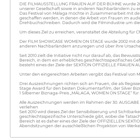
DIE FILMAUSSTELLUNG FRAUEN AUF DER BÜHNE wurde 2002 mi
unserer Gesellschaft sowie in anderen Nachbarländern zu e
Das Festival von Málaga möchte in Zusammenarbeit mit der
geschaffen werden, in denen die Arbeit von Frauen im audiovi
Drehbuchschreiben. Dadurch wird die Filmindustrie um die v
Um dieses Ziel zu erreichen, veranstaltet die Abteilung
Der FILM SHOWCASE WOMEN ON STAGE wurde 2002 mit dem Ziel
anderen Nachbarländern anzuregen und über ihre Ursachen
Seit 2010 zielt die Initiative nicht nur darauf ab, das Bewu
Bereich, in dem ein erhebliches geschlechtsspezifisches Ge
besteht eines der Ziele der SEKTION OFFIZIELLE FRAUEN AU
Unter den eingereichten Arbeiten vergibt das Festival vo
Drei Auszeichnungen richten sich an Frauen, die als Regi
Stage Award für den besten Dokumentarfilm, der Silver Bi
1 Silberner Biznaga-Preis „MÁLAGA, WOMEN ON STAGE“ für di
Alle Auszeichnungen werden im Rahmen der 30. AUSGABE D
verliehen
Seit 2010 wird dieses Ziel der Sensibilisierung und Sichtba
geschlechtsspezifische Unterschiede gibt, wobei die Tatsac
Bereich ist es daher eines der Ziele der OFFIZIELLEN SEKT
Abendsitzungen der ausschließlichen Projektion von Werke