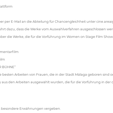
lattform
rber per E-Mail an die Abteilung für Chancengleichheit unter cine.
hrt dazu, dass die Werke vom Auswahlverfahren ausgeschlossen wer
n über die Werke, die für die Vorführung im Women on Stage Film Sh
mentarfilm
ilm
R BÜHNE“
sten Arbeiten von Frauen, die in der Stadt Málaga geboren sind od
ury aus den Arbeiten ausgewählt wurden, die für die Vorführung in de
u 3 besondere Erwähnungen vergeben.