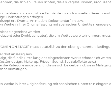
ilnehmen, die sich an Frauen richten, die als Regisseurinnen, Produ
unabhängig davon, ob sie Fachleute im audiovisuellen Bereich sind 
hige Einrichtungen erfolgen.
 akzeptiert: Drama, Animation, Dokumentarfilm usw.
en Werke in ihrer Originalfassung mit spanischen Untertiteln eingere
nicht eingereicht werden.
, Produzent oder Drehbuchautor), die am Wettbewerb teilnehmen, mus
WOMEN ON STAGE“ muss zusätzlich zu den oben genannten Bedingung
 dort ansässig sein.
igt, die für die Erstellung des eingereichten Werks erforderlich ware
Kostümdesign, Make-up, Friseur, Sound, Spezialeffekte usw.).
die Kategorie angeben, für die sie sich bewerben, ob sie in Málaga
anns hinzufügen.
en Werke in ihrer Originalfassung mit spanischen Untertiteln eingere