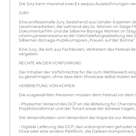
Die Jury kann maximal zwei Ex-aequo-Auszeichnungen ve
JURY
Eine professionelle Jury, bestehend aus Gender-Experten de
Gewinnerarbeiten, die während des 24. Women on Stage F
Dokumentarfilm und die Silberne Biznaga Women on Stage fü
cinemujeresenescena.es der Gleichstellungsabteilung des
Silbernen Biznaga-Publikumspreis „Frauen auf der Bühne“.
Eine Jury, die sich aus Fachleuten, Vertretern des Festiv
vergeben.
RECHTE AN DER VORFÜHRUNG
Der Inhaber der Vorführrechte für die zum Wettbewerb ein
zu genehmigen, ohne dass dem Showcase selbst Kosten en
VERBREITUNG VON KOPIEN
Die ausgewählten Personen müssen dem Festival vor dem 1
• Physischer Versand des DCP an die Abteilung für Chancengl
Projektionsformat und der Tonart sowie der Adresse tragen
Die Versandkosten vom Versandort der Kopie bis zur Abtei
• Digitale Lieferung des DCP, das unkomprimiert gehostet
Drive oder eine andere Plattform, die Dateien komprimiert, 