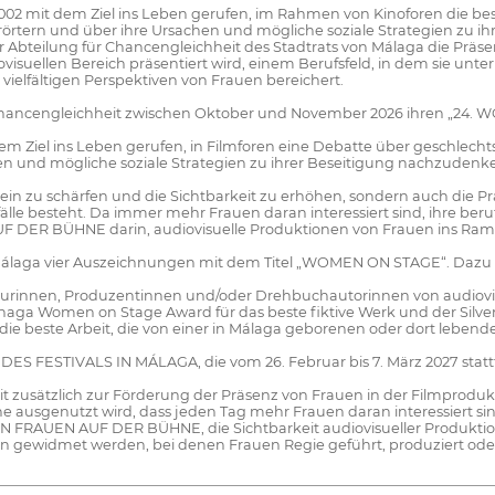
t dem Ziel ins Leben gerufen, im Rahmen von Kinoforen die best
rörtern und über ihre Ursachen und mögliche soziale Strategien zu i
 Abteilung für Chancengleichheit des Stadtrats von Málaga die Präs
suellen Bereich präsentiert wird, einem Berufsfeld, in dem sie unterr
ielfältigen Perspektiven von Frauen bereichert.
 für Chancengleichheit zwischen Oktober und November 2026 ihren „
 ins Leben gerufen, in Filmforen eine Debatte über geschlechtsspe
 und mögliche soziale Strategien zu ihrer Beseitigung nachzudenk
sstsein zu schärfen und die Sichtbarkeit zu erhöhen, sondern auch die
fälle besteht. Da immer mehr Frauen daran interessiert sind, ihre ber
F DER BÜHNE darin, audiovisuelle Produktionen von Frauen ins Ramp
n Málaga vier Auszeichnungen mit dem Titel „WOMEN ON STAGE“. Dazu
sseurinnen, Produzentinnen und/oder Drehbuchautorinnen von audiov
znaga Women on Stage Award für das beste fiktive Werk und der Sil
e beste Arbeit, die von einer in Málaga geborenen oder dort lebend
ES FESTIVALS IN MÁLAGA, die vom 26. Februar bis 7. März 2027 st
rkeit zusätzlich zur Förderung der Präsenz von Frauen in der Filmprodu
he ausgenutzt wird, dass jeden Tag mehr Frauen daran interessiert si
ION FRAUEN AUF DER BÜHNE, die Sichtbarkeit audiovisueller Produktio
n gewidmet werden, bei denen Frauen Regie geführt, produziert ode