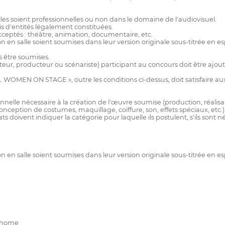
s soient professionnelles ou non dans le domaine de l'audiovisuel.
ais d'entités légalement constituées.
cceptés : théâtre, animation, documentaire, etc.
ion en salle soient soumises dans leur version originale sous-titrée en 
s être soumises.
eur, producteur ou scénariste) participant au concours doit être ajouté
WOMEN ON STAGE », outre les conditions ci-dessus, doit satisfaire aux
nnelle nécessaire à la création de l'œuvre soumise (production, réalis
nception de costumes, maquillage, coiffure, son, effets spéciaux, etc.)
ats doivent indiquer la catégorie pour laquelle ils postulent, s'ils sont
ion en salle soient soumises dans leur version originale sous-titrée en 
sthome