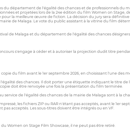
es du département de l'égalité des chances et de professionnels du mo
ionnées et projetées lors de la 24e édition du film Women on Stage, d
ur la meilleure œuvre de fiction. La décision du jury sera définitive 
airie de Malaga. Le vote du public assistant à la vitrine du film dé
tival de Malaga et du département de l'égalité des chances désigner
concours s'engage à céder et à autoriser la projection dudit titre pen
 copie du film avant le 1er septembre 2026, en choisissant l'une des m
lité des chances. Il doit porter une étiquette indiquant le titre de l'
la copie doit être renvoyée une fois la présentation du film terminée.
 au service de l'égalité des chances de la mairie de Malaga sont à la c
pressé, les fichiers ZIP ou RAR n'étant pas acceptés, avant le 1er se
 pas acceptés. Les sous-titres doivent être intégrés ou en VF.
lle du Women on Stage Film Showcase, il ne peut pas être retiré.