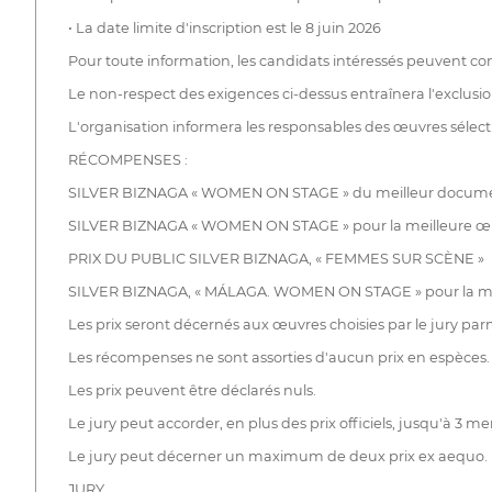
• La date limite d'inscription est le 8 juin 2026
Pour toute information, les candidats intéressés peuvent c
Le non-respect des exigences ci-dessus entraînera l'exclusi
L'organisation informera les responsables des œuvres séle
RÉCOMPENSES :
SILVER BIZNAGA « WOMEN ON STAGE » du meilleur docume
SILVER BIZNAGA « WOMEN ON STAGE » pour la meilleure œu
PRIX DU PUBLIC SILVER BIZNAGA, « FEMMES SUR SCÈNE »
SILVER BIZNAGA, « MÁLAGA. WOMEN ON STAGE » pour la meill
Les prix seront décernés aux œuvres choisies par le jury par
Les récompenses ne sont assorties d'aucun prix en espèces.
Les prix peuvent être déclarés nuls.
Le jury peut accorder, en plus des prix officiels, jusqu'à 3 me
Le jury peut décerner un maximum de deux prix ex aequo.
JURY