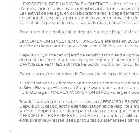
L'EXPOSITION DE FILMS WOMEN ON STAGE a été créée en 2002 d
d'autres sociétés voisines, en réfléchissant à leurs causes et 
Le Festival de Malaga, en collaboration avec le départemen
en créant des espaces qui mettent en valeur le travail des 
réalisation, la production ou la scénarisation ; enrichissant
Pour atteindre cet objectif, le département de l'égalité 
Le WOMEN ON STAGE FILM SHOWCASE a été créé en 2002 dans le
société et dans d'autres pays voisins, en réfléchissant à leurs
Depuis 2010, outre cet objectif de sensibilisation et d'augme
domaine où l'écart entre les sexes est important. Alors que
OFFICIELLE FEMMES SUR SCÈNE est de mettre en valeur les 
Parmi les œuvres soumises, le Festival de Malaga décernera
3 PRIX destinés aux femmes participant en tant que réalisat
le Silver Biznaga Women on Stage Award pour la meilleure 
1 prix Biznaga « MÁLAGA, WOMEN ON STAGE » d'argent pour l
Tous les prix seront remis dans la section AFFIRMER LES D
Depuis 2010, cet objectif de sensibilisation et de visibilit
sexes est important, en tirant parti du fait que chaque jour
OFFICIELLE DES FEMMES SUR SCÈNE est donc la visibilité des p
exclusive d'œuvres réalisées, produites ou scénarisées par 