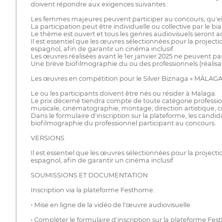
doivent répondre aux exigences suivantes :
Les femmes majeures peuvent participer au concours, qu'elle
La participation peut être individuelle ou collective par le bi
Le thème est ouvert et tous les genres audiovisuels seront a
Il est essentiel que les œuvres sélectionnées pour la project
espagnol, afin de garantir un cinéma inclusif.
Les œuvres réalisées avant le 1er janvier 2025 ne peuvent pa
Une brève biofilmographie du ou des professionnels (réalisat
Les œuvres en compétition pour le Silver Biznaga « MÁLAGA. 
Le ou les participants doivent être nés ou résider à Malaga.
Le prix décerné tiendra compte de toute catégorie professio
musicale, cinématographie, montage, direction artistique, co
Dans le formulaire d'inscription sur la plateforme, les candid
biofilmographie du professionnel participant au concours.
VERSIONS
Il est essentiel que les œuvres sélectionnées pour la project
espagnol, afin de garantir un cinéma inclusif.
SOUMISSIONS ET DOCUMENTATION
Inscription via la plateforme Festhome.
• Mise en ligne de la vidéo de l'œuvre audiovisuelle
• Compléter le formulaire d'inscription sur la plateforme Fe