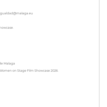
reaigualdad@malaga.eu
Showcase.
 de Malaga
e du Women on Stage Film Showcase 2026.