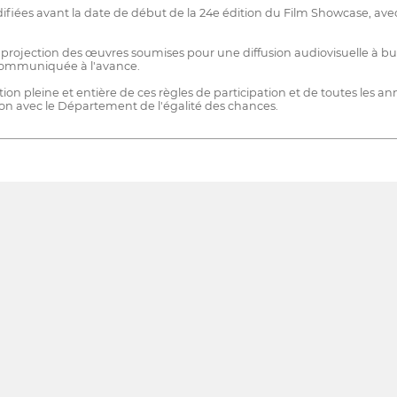
iées avant la date de début de la 24e édition du Film Showcase, avec no
jection des œuvres soumises pour une diffusion audiovisuelle à but non 
e communiquée à l'avance.
on pleine et entière de ces règles de participation et de toutes les an
ion avec le Département de l'égalité des chances.