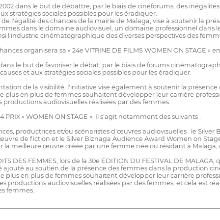
ans le but de débattre, par le biais de cinéforums, des inégalités en
aux stratégies sociales possibles pour les éradiquer.
t de l'égalité des chances de la mairie de Malaga, vise à soutenir la
femmes dans le domaine audiovisuel, un domaine professionnel dans leq
 ainsi l'industrie cinématographique des diverses perspectives des femm
des chances organisera sa « 24e VITRINE DE FILMS WOMEN ON STAGE » e
 but de favoriser le débat, par le biais de forums cinématographique
 causes et aux stratégies sociales possibles pour les éradiquer.
ntation de la visibilité, l'initiative vise également à soutenir la pré
 de plus en plus de femmes souhaitent développer leur carrière profess
productions audiovisuelles réalisées par des femmes.
 4 PRIX « WOMEN ON STAGE ». Il s'agit notamment des suivants :
rices, productrices et/ou scénaristes d'œuvres audiovisuelles : le Si
œuvre de fiction et le Silver Biznaga Audience Award Women on Stag
a meilleure œuvre créée par une femme née ou résidant à Malaga, dan
ROITS DES FEMMES, lors de la 30e ÉDITION DU FESTIVAL DE MALAGA, qui
é a été ajouté au soutien de la présence des femmes dans la production 
 de plus en plus de femmes souhaitent développer leur carrière profess
roductions audiovisuelles réalisées par des femmes, et cela est réalis
des femmes.