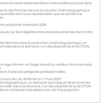
tre les sexes existantes dans notre société ainsi que dans
 présence des femmes dans la production cinématographique
uel elles sont sous-représentées, que ce soit dans la
es.
ntre octobre et novembre 2026.
s, sur les inégalités entre les sexes présentes dans notre
sence des femmes dans la production cinématographique, un
ionnelle dans ce domaine, l'un des objectifs de la SECTION
lver Biznaga Women on Stage Award du meilleur documentaire,
e.
s toutes les catégories professionnelles.
 aura lieu du 26 février au 7 mars 2027
cinématographique, un domaine dans lequel l'écart entre les
ionnelle. Dans ce domaine, l'un des objectifs de la SECTION
é en consacrant les sessions du soir à la projection