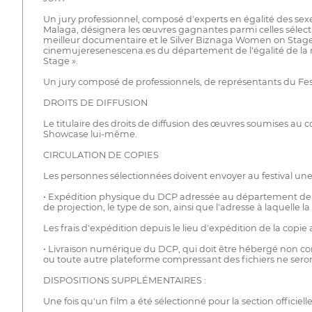
Un jury professionnel, composé d'experts en égalité des sex
Malaga, désignera les œuvres gagnantes parmi celles sélect
meilleur documentaire et le Silver Biznaga Women on Stage po
cinemujeresenescena.es du département de l'égalité de la m
Stage ».
Un jury composé de professionnels, de représentants du Fes
DROITS DE DIFFUSION
Le titulaire des droits de diffusion des œuvres soumises au 
Showcase lui-même.
CIRCULATION DE COPIES
Les personnes sélectionnées doivent envoyer au festival une
• Expédition physique du DCP adressée au département de l'éga
de projection, le type de son, ainsi que l'adresse à laquelle 
Les frais d'expédition depuis le lieu d'expédition de la copie
• Livraison numérique du DCP, qui doit être hébergé non com
ou toute autre plateforme compressant des fichiers ne seront
DISPOSITIONS SUPPLÉMENTAIRES :
Une fois qu'un film a été sélectionné pour la section officie