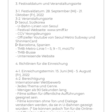
3. Festivaldatum und Veranstaltungsorte
3-1. Festivaldatum: 28. September (Mi) - 21.
Oktober (Fr), 2022
3-2. Veranstaltungsorte
▶ Seoul, Südkorea
- U-Bahn-Linien von Seoul
- Festival-Webseite: www.smiff.kr
- CGV Yeongdeungpo
- Offizieller Youtube von Seoul Metro Subway und
ShinHanCard
▶ Barcelona, Spanien
- TMB-Metro-Linie 1 ~ 5, 9 ~ 11, moUTV
- TMB-Busse
- Unterreisende Website
4. Richtlinien für die Einreichung
4-1. Einreichungstermin: 15. Juni (Mi) - 5. August
(Fr), 2022
4-2. Berechtigung
Internationaler Wettbewerb
• Jedes Thema und Genre.
• Weniger als 90 Sekunden lang.
• Filme sollten für öffentliche Aufführungen
geeignet sein.
• Filme könnten ohne Ton und Dialoge
verstanden werden, da sie in U-Bahnen gezeigt
würden. (* Sie können jedoch Ton für die Online-