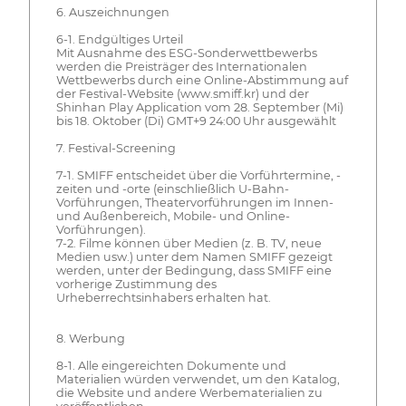
6. Auszeichnungen
6-1. Endgültiges Urteil
Mit Ausnahme des ESG-Sonderwettbewerbs
werden die Preisträger des Internationalen
Wettbewerbs durch eine Online-Abstimmung auf
der Festival-Website (www.smiff.kr) und der
Shinhan Play Application vom 28. September (Mi)
bis 18. Oktober (Di) GMT+9 24:00 Uhr ausgewählt
7. Festival-Screening
7-1. SMIFF entscheidet über die Vorführtermine, -
zeiten und -orte (einschließlich U-Bahn-
Vorführungen, Theatervorführungen im Innen-
und Außenbereich, Mobile- und Online-
Vorführungen).
7-2. Filme können über Medien (z. B. TV, neue
Medien usw.) unter dem Namen SMIFF gezeigt
werden, unter der Bedingung, dass SMIFF eine
vorherige Zustimmung des
Urheberrechtsinhabers erhalten hat.
8. Werbung
8-1. Alle eingereichten Dokumente und
Materialien würden verwendet, um den Katalog,
die Website und andere Werbematerialien zu