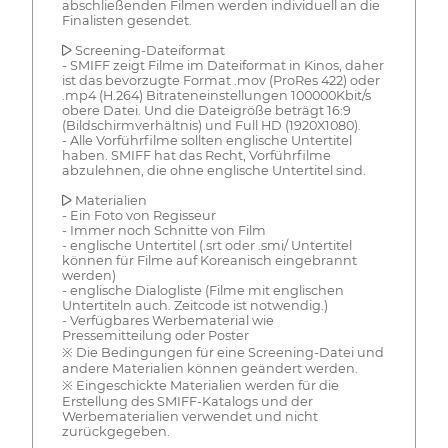
abschließenden Filmen werden individuell an die
Finalisten gesendet.
▶ Screening-Dateiformat
- SMIFF zeigt Filme im Dateiformat in Kinos, daher
ist das bevorzugte Format .mov (ProRes 422) oder
.mp4 (H.264) Bitrateneinstellungen 100000Kbit/s
obere Datei. Und die Dateigröße beträgt 16:9
(Bildschirmverhältnis) und Full HD (1920X1080).
- Alle Vorführfilme sollten englische Untertitel
haben. SMIFF hat das Recht, Vorführfilme
abzulehnen, die ohne englische Untertitel sind.
▶ Materialien
- Ein Foto von Regisseur
- Immer noch Schnitte von Film
- englische Untertitel (.srt oder .smi/ Untertitel
können für Filme auf Koreanisch eingebrannt
werden)
- englische Dialogliste (Filme mit englischen
Untertiteln auch. Zeitcode ist notwendig.)
- Verfügbares Werbematerial wie
Pressemitteilung oder Poster
※ Die Bedingungen für eine Screening-Datei und
andere Materialien können geändert werden.
※ Eingeschickte Materialien werden für die
Erstellung des SMIFF-Katalogs und der
Werbematerialien verwendet und nicht
zurückgegeben.