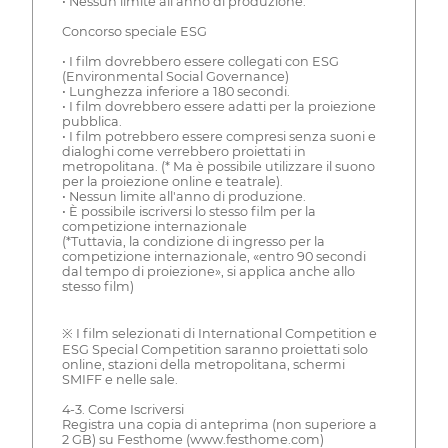
• Nessun limite all'anno di produzione.
Concorso speciale ESG
• I film dovrebbero essere collegati con ESG
(Environmental Social Governance)
• Lunghezza inferiore a 180 secondi.
• I film dovrebbero essere adatti per la proiezione
pubblica.
• I film potrebbero essere compresi senza suoni e
dialoghi come verrebbero proiettati in
metropolitana. (* Ma è possibile utilizzare il suono
per la proiezione online e teatrale).
• Nessun limite all'anno di produzione.
• È possibile iscriversi lo stesso film per la
competizione internazionale
(*Tuttavia, la condizione di ingresso per la
competizione internazionale, «entro 90 secondi
dal tempo di proiezione», si applica anche allo
stesso film)
※ I film selezionati di International Competition e
ESG Special Competition saranno proiettati solo
online, stazioni della metropolitana, schermi
SMIFF e nelle sale.
4-3. Come Iscriversi
Registra una copia di anteprima (non superiore a
2 GB) su Festhome (www.festhome.com)