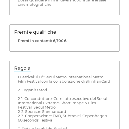
possa guardare film in diversi luoghi oltre le sale
cinematografiche.
Premi e qualifiche
Premi in contanti: 6,700€
Regole
1.Festival: Il 13° Seoul Metro International Metro
Film Festival con la collaborazione di ShinhanCard
2. Organizzatori
2-1. Co-conduttore: Comitato esecutivo del Seoul
International Extreme-Short Image & Film
Festival, Seoul Metro
2-2. Sponsor: Shinhancard
2-3. Cooperazione: TMB, Subtravel, Copenhagen
60 seconds Festival
3. Data e luoghi del festival