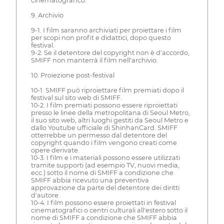
cinematografico.
9. Archivio
9-1. I film saranno archiviati per proiettare i film
per scopi non profit e didattici, dopo questo
festival.
9-2. Se il detentore del copyright non è d'accordo,
SMIFF non manterrà il film nell'archivio.
10. Proiezione post-festival
10-1. SMIFF può riproiettare film premiati dopo il
festival sul sito web di SMIFF.
10-2. I film premiati possono essere riproiettati
presso le linee della metropolitana di Seoul Metro,
il suo sito web, altri luoghi gestiti da Seoul Metro e
dallo Youtube ufficiale di ShinhanCard. SMIFF
otterrebbe un permesso dal detentore del
copyright quando i film vengono creati come
opere derivate.
10-3. I film e i materiali possono essere utilizzati
tramite supporti (ad esempio TV, nuovi media,
ecc.) sotto il nome di SMIFF a condizione che
SMIFF abbia ricevuto una preventiva
approvazione da parte del detentore dei diritti
d'autore.
10-4. I film possono essere proiettati in festival
cinematografici o centri culturali all'estero sotto il
nome di SMIFF a condizione che SMIFF abbia