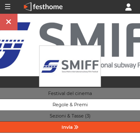
Festival del cinema
Regole & Premi
Sezioni & Tasse (3)
Invia