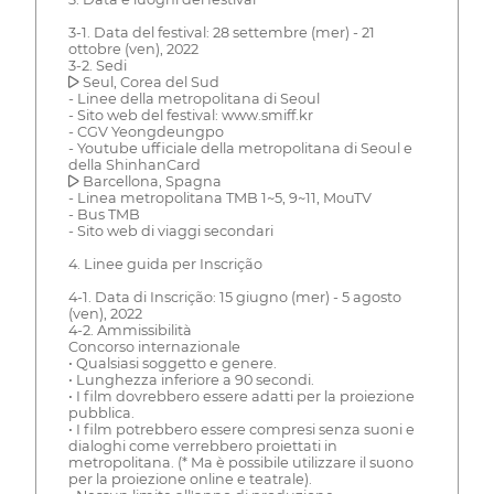
3-1. Data del festival: 28 settembre (mer) - 21
ottobre (ven), 2022
3-2. Sedi
▶ Seul, Corea del Sud
- Linee della metropolitana di Seoul
- Sito web del festival: www.smiff.kr
- CGV Yeongdeungpo
- Youtube ufficiale della metropolitana di Seoul e
della ShinhanCard
▶ Barcellona, Spagna
- Linea metropolitana TMB 1~5, 9~11, MouTV
- Bus TMB
- Sito web di viaggi secondari
4. Linee guida per Inscrição
4-1. Data di Inscrição: 15 giugno (mer) - 5 agosto
(ven), 2022
4-2. Ammissibilità
Concorso internazionale
• Qualsiasi soggetto e genere.
• Lunghezza inferiore a 90 secondi.
• I film dovrebbero essere adatti per la proiezione
pubblica.
• I film potrebbero essere compresi senza suoni e
dialoghi come verrebbero proiettati in
metropolitana. (* Ma è possibile utilizzare il suono
per la proiezione online e teatrale).