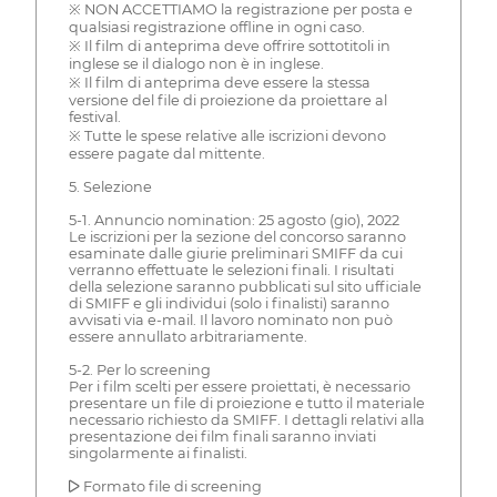
※ NON ACCETTIAMO la registrazione per posta e
qualsiasi registrazione offline in ogni caso.
※ Il film di anteprima deve offrire sottotitoli in
inglese se il dialogo non è in inglese.
※ Il film di anteprima deve essere la stessa
versione del file di proiezione da proiettare al
festival.
※ Tutte le spese relative alle iscrizioni devono
essere pagate dal mittente.
5. Selezione
5-1. Annuncio nomination: 25 agosto (gio), 2022
Le iscrizioni per la sezione del concorso saranno
esaminate dalle giurie preliminari SMIFF da cui
verranno effettuate le selezioni finali. I risultati
della selezione saranno pubblicati sul sito ufficiale
di SMIFF e gli individui (solo i finalisti) saranno
avvisati via e-mail. Il lavoro nominato non può
essere annullato arbitrariamente.
5-2. Per lo screening
Per i film scelti per essere proiettati, è necessario
presentare un file di proiezione e tutto il materiale
necessario richiesto da SMIFF. I dettagli relativi alla
presentazione dei film finali saranno inviati
singolarmente ai finalisti.
▶ Formato file di screening