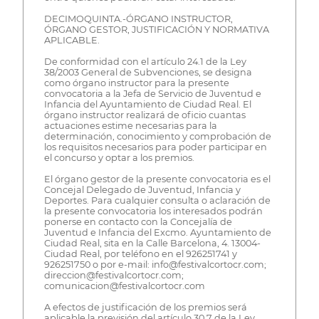
DECIMOQUINTA.-ÓRGANO INSTRUCTOR,
ÓRGANO GESTOR, JUSTIFICACIÓN Y NORMATIVA
APLICABLE.
De conformidad con el artículo 24.1 de la Ley
38/2003 General de Subvenciones, se designa
como órgano instructor para la presente
convocatoria a la Jefa de Servicio de Juventud e
Infancia del Ayuntamiento de Ciudad Real. El
órgano instructor realizará de oficio cuantas
actuaciones estime necesarias para la
determinación, conocimiento y comprobación de
los requisitos necesarios para poder participar en
el concurso y optar a los premios.
El órgano gestor de la presente convocatoria es el
Concejal Delegado de Juventud, Infancia y
Deportes. Para cualquier consulta o aclaración de
la presente convocatoria los interesados podrán
ponerse en contacto con la Concejalía de
Juventud e Infancia del Excmo. Ayuntamiento de
Ciudad Real, sita en la Calle Barcelona, 4. 13004-
Ciudad Real, por teléfono en el 926251741 y
926251750 o por e-mail: info@festivalcortocr.com;
direccion@festivalcortocr.com;
comunicacion@festivalcortocr.com
A efectos de justificación de los premios será
aplicable la previsión del artículo 30.7 de la Ley