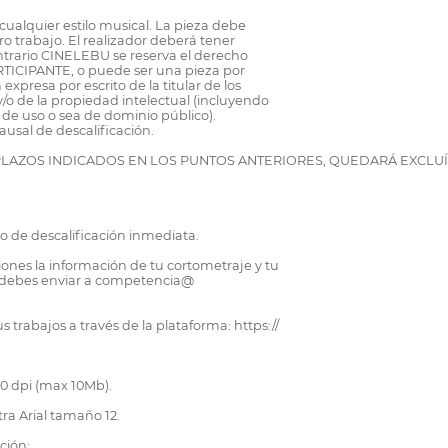
 cualquier estilo musical. La pieza debe
ro trabajo. El realizador deberá tener
ontrario CINELEBU se reserva el derecho
ARTICIPANTE, o puede ser una pieza por
presa por escrito de la titular de los
/o de la propiedad intelectual (incluyendo
de uso o sea de dominio público).
usal de descalificación.
LAZOS INDICADOS EN LOS PUNTOS ANTERIORES, QUEDARÁ EXCLU
o de descalificación inmediata.
ciones la información de tu cortometraje y tu
 lo debes enviar a competencia@
 trabajos a través de la plataforma: https://
00 dpi (max 10Mb).
tra Arial tamaño 12.
ción: