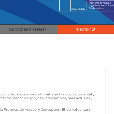
Secciones & Tasas (7)
Inscribir
ción y distribución de cortometrajes ficción, documental y
ntactos, negocios, apoyos e intercambios, para actuales y
la Provincia de Arauco) y Concepción. El festival contará