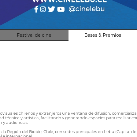
Festival de cine
Bases & Premios
ovisuales chilenos y extranjeros una ventana de difusión, comercializa
técnica y artística, facilitando y generando espacios para realizar co
n y audiencias.
 la Región del Biobío, Chile, con sedes principales en Lebu (Capital de 
 e internacional.