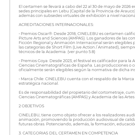
El certamen se llevará a cabo del 22 al 30 de mayo de 2026 en
sedes principales en Lebu (Capital de la Provincia de Arauco)
además con subsedes virtuales de exhibición a nivel nacional
ACREDITACIONES INTERNACIONALES:
• Premios Oscar®: Desde 2018, CINELEBU es certamen califi
Picture Arts and Sciences (AMPAS). Los ganadores de las com
Ficción Regional y Animación Internacional serán elegibles 
las categorías de Short Film (Live Action / Animated), siemp
técnicos de la Academia. (ver punto 5.8)
• Premios Goya: Desde 2023, el festival es calificador para la 
Ciencias Cinematográficas de España. Las producciones o 
oficialmente serán elegibles según la normativa de dicha inst
• Marca Chile: CINELEBU cuenta con el respaldo de la Marca
estratégica nacional.
Es de responsabilidad del propietario del cortometraje, cum
Ciencias Cinematográficas (AMPAS) y Academia de las Artes 
2 OBJETIVOS
CINELEBU, tiene como objeto ofrecer a los realizadores audi
animación, promoviendo la producción audiovisual de calidad 
futuras obras. Potenciando, además, la formación, educació
3. CATEGORIAS DEL CERTAMEN EN COMPETENCIA