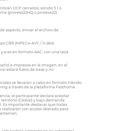
mitirán DCP cerrados, sonido 5.1 o
me (prores422HQ o prores422)
n de aspecto, enviar el archivo de
Kbps CBR (MPEG4-AVC / H.264)
y si es en formato AAC, con una taza
spañol e impresos en la imagen, en el
rio estará fuera de base y no
ciales se llevarán a cabo en formato híbrido:
ming a través de la plataforma Festhome.
tencia, el participante declara aceptar
e territorio (Global) y bajo demanda
val. Es importante destacar que todas
e realizarán con acceso liberado para
 certamen.
 solo podrán competir en las categorías