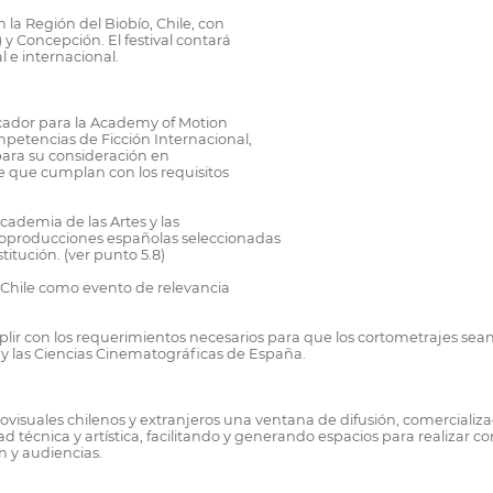
 la Región del Biobío, Chile, con
 y Concepción. El festival contará
 e internacional.
cador para la Academy of Motion
petencias de Ficción Internacional,
para su consideración en
re que cumplan con los requisitos
Academia de las Artes y las
coproducciones españolas seleccionadas
itución. (ver punto 5.8)
 Chile como evento de relevancia
plir con los requerimientos necesarios para que los cortometrajes sea
y las Ciencias Cinematográficas de España.
ovisuales chilenos y extranjeros una ventana de difusión, comercializa
técnica y artística, facilitando y generando espacios para realizar co
n y audiencias.