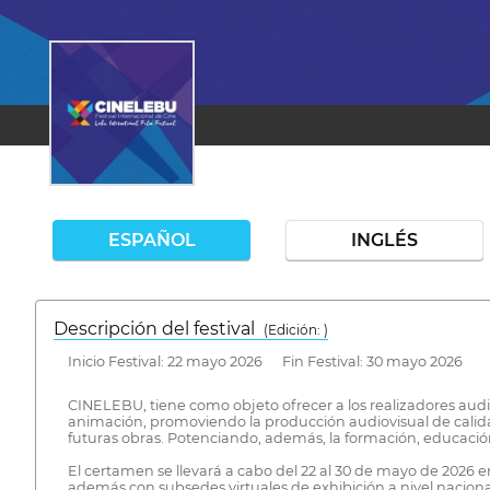
ESPAÑOL
INGLÉS
Descripción del festival
( Edición: )
Inicio Festival: 22 mayo 2026 Fin Festival: 30 mayo 2026
CINELEBU, tiene como objeto ofrecer a los realizadores audi
animación, promoviendo la producción audiovisual de calidad 
futuras obras. Potenciando, además, la formación, educació
El certamen se llevará a cabo del 22 al 30 de mayo de 2026 en
además con subsedes virtuales de exhibición a nivel nacional