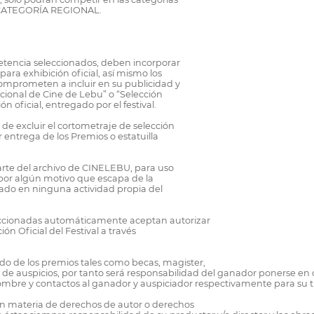
A CATEGORÍA REGIONAL.
petencia seleccionados, deben incorporar
para exhibición oficial, así mismo los
omprometen a incluir en su publicidad y
nacional de Cine de Lebu” o “Selección
n oficial, entregado por el festival.
 de excluir el cortometraje de selección
 entrega de los Premios o estatuilla
parte del archivo de CINELEBU, para uso
Si por algún motivo que escapa de la
lizado en ninguna actividad propia del
seleccionadas automáticamente aceptan autorizar
n Oficial del Festival a través
nido de los premios tales como becas, magister,
ad de auspicios, por tanto será responsabilidad del ganador ponerse en 
ombre y contactos al ganador y auspiciador respectivamente para su t
s en materia de derechos de autor o derechos