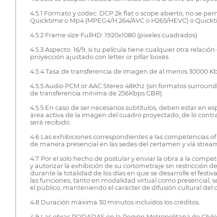
4.5.1 Formato y codec: DCP 2k flat o scope abierto, no se per
Quicktime o Mp4 (MPEG4/H.264/AVC o H265/HEVC) o Quickti
4.5.2 Frame size FullHD: 1920x1080 (pixeles cuadrados)
4.5.3 Aspecto: 16/9, si tu película tiene cualquier otra relació
proyección ajustado con letter or pillar boxes
4.5.4 Tasa de transferencia de imagen de al menos 30000 
4.5.5 Audio PCM or AAC Stereo 48Khz (sin formatos surround 
de transferencia mínima de 256Kbps CBR).
4.5.5 En caso de ser necesarios subtítulos, deben estar en e
área activa de la imagen del cuadro proyectado, de lo contra
será recibido.
4.6 Las exhibiciones correspondientes a las competencias ofi
de manera presencial en las sedes del certamen y vía strea
4.7 Por el solo hecho de postular y enviar la obra a la compe
y autorizar la exhibición de su cortometraje sin restricción d
durante la totalidad de los días en que se desarrolle el festi
las funciones, tanto en modalidad virtual como presencial, s
el público, manteniendo el carácter de difusión cultural del
4.8 Duración máxima 30 minutos incluidos los créditos.
4.9 Las obras RODADAS en la Región Metropolitana de Chile,