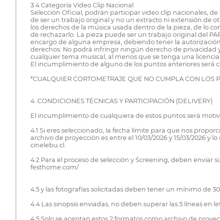
3.4 Categoría Video Clip Nacional
Selección Oficial, podrán participar video clip nacionales, de
de ser un trabajo original y no un extracto ni extensión de ot
los derechos de la música usada dentro de la pieza, de lo c
de rechazarlo. La pieza puede ser un trabajo original del P
encargo de alguna empresa, debiendo tener la autorización ex
derechos. No podrá infringir ningún derecho de privacidad y
cualquier tema musical, al menos que se tenga una licencia 
El incumplimiento de alguno de los puntos anteriores será ca
*CUALQUIER CORTOMETRAJE QUE NO CUMPLA CON LOS P
4. CONDICIONES TÉCNICAS Y PARTICIPACIÓN (DELIVERY)
El incumplimiento de cualquiera de estos puntos será motiv
4.1 Si eres seleccionado, la fecha límite para que nos propor
archivo de proyección es entre el 10/03/2026 y 15/03/2026 y
cinelebu.cl.
4.2 Para el proceso de selección y Screening, deben enviar sus
festhome.com/
4.5 y las fotografías solicitadas deben tener un mínimo de 3
4.4 Las sinopsis enviadas, no deben superar las 5 líneas en le
4.5 Solo se aceptan estos 2 formatos como archivo de proyec