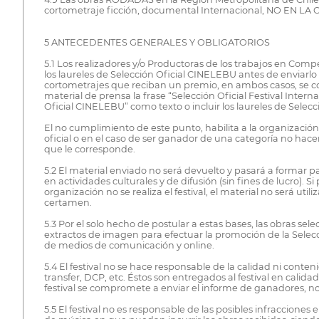
cortometraje ficción, documental Internacional, NO EN L
5 ANTECEDENTES GENERALES Y OBLIGATORIOS
5.1 Los realizadores y/o Productoras de los trabajos en Com
los laureles de Selección Oficial CINELEBU antes de enviarlo 
cortometrajes que reciban un premio, en ambos casos, se c
material de prensa la frase “Selección Oficial Festival Inter
Oficial CINELEBU” como texto o incluir los laureles de Selecció
El no cumplimiento de este punto, habilita a la organización
oficial o en el caso de ser ganador de una categoría no hacer
que le corresponde.
5.2 El material enviado no será devuelto y pasará a formar 
en actividades culturales y de difusión (sin fines de lucro). 
organización no se realiza el festival, el material no será uti
certamen.
5.3 Por el solo hecho de postular a estas bases, las obras 
extractos de imagen para efectuar la promoción de la Selecció
de medios de comunicación y online.
5.4 El festival no se hace responsable de la calidad ni conte
transfer, DCP, etc. Éstos son entregados al festival en calid
festival se compromete a enviar el informe de ganadores, n
5.5 El festival no es responsable de las posibles infraccione