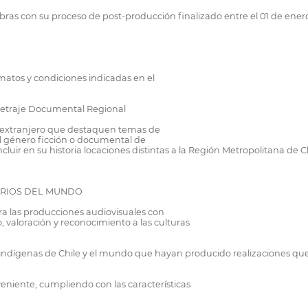
obras con su proceso de post-producción finalizado entre el 01 de ener
ormatos y condiciones indicadas en el
metraje Documental Regional
 el extranjero que destaquen temas de
 el género ficción o documental de
luir en su historia locaciones distintas a la Región Metropolitana de 
NARIOS DEL MUNDO
ara las producciones audiovisuales con
, valoración y reconocimiento a las culturas
o indígenas de Chile y el mundo que hayan producido realizaciones q
eniente, cumpliendo con las características