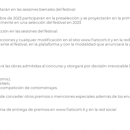
tarán en las sesiones bienales del festival.
e de 2023 participarán en la preselección y se proyectarán en la primer
mente en una selección del festival en 2023.
ón en las sesiones del festival.
iones y cualquier modificación en el sitio www.fiaticorti.it y en la red 
nte el festival, en la plataforma y con la modalidad que anunciará la
 las obras admitidas al concurso y otorgará por decisión irrevocable 
omici;
eNeti;
la competición de cortometrajes.
ho de conceder otros premios o menciones especiales además de los 
a de entrega de premios en www.fiaticorti.it y en la red social.