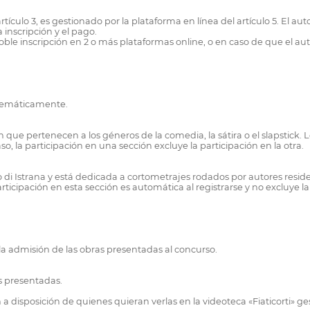
artículo 3, es gestionado por la plataforma en línea del artículo 5. El a
 inscripción y el pago.
le inscripción en 2 o más plataformas online, o en caso de que el autor
a temáticamente.
n que pertenecen a los géneros de la comedia, la sátira o el slapstick.
aso, la participación en una sección excluye la participación en la otra.
o di Istrana y está dedicada a cortometrajes rodados por autores reside
ticipación en esta sección es automática al registrarse y no excluye la
 la admisión de las obras presentadas al concurso.
s presentadas.
n a disposición de quienes quieran verlas en la videoteca «Fiaticorti» 