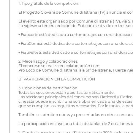
1. Tipo y título de la competición.
El Progetto Giovani de Comune di Istrana (TV) anuncia el con
El evento está organizado por Comune di Istrana (TV), vía S. 
La vigésima tercera edición de Fiaticorti se divide en tres sec
▪ Fiaticorti: está dedicado a cortometrajes con una duració
▪ FiatiComici: está dedicado a cortometrajes con una duració
▪ FiativeNeti: está dedicado a cortometrajes con una duració
2. Mecenazgo y colaboraciones.
El concurso se realiza en colaboración con:
Pro Loco de Comune di Istrana, ala 51° de Istrana, Fuerza Aér
B) PARTICIPACIÓN EN LA COMPETICIÓN
3. Condiciones de participación.
Todas las secciones están abiertas temáticamente.
Las secciones principales del concurso son Fiaticorti y Fiat
cineasta puede inscribir una sola obra en cada una de estas s
que se cumplan los requisitos necesarios. Por lo tanto, la pa
También se admiten obras ya presentadas en otros concurs
La participación incluye una tabla de tarifas de 2 escalones 
1- Desde la apertura hasta el 31 de marzo de 2025, incluye u