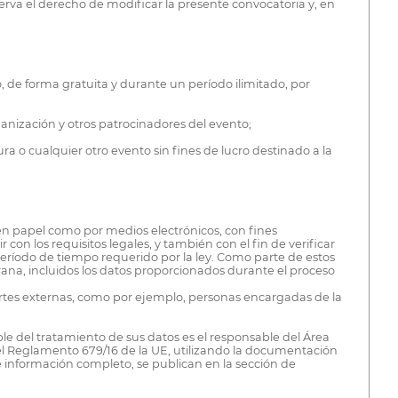
erva el derecho de modificar la presente convocatoria y, en
 de forma gratuita y durante un período ilimitado, por
rganización y otros patrocinadores del evento;
ura o cualquier otro evento sin fines de lucro destinado a la
en papel como por medios electrónicos, con fines
con los requisitos legales, y también con el fin de verificar
 período de tiempo requerido por la ley. Como parte de estos
trana, incluidos los datos proporcionados durante el proceso
partes externas, como por ejemplo, personas encargadas de la
ble del tratamiento de sus datos es el responsable del Área
 el Reglamento 679/16 de la UE, utilizando la documentación
e información completo, se publican en la sección de