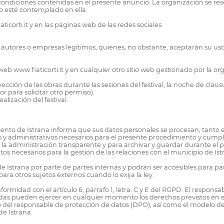
 condiciones contenidas en el presente anuncio. La organización se res
no esté contemplado en ella.
ticorti.it y en las páginas web de las redes sociales.
utores o empresas legítimos, quienes, no obstante, aceptarán su uso,
web www.fiaticorti.it y en cualquier otro sitio web gestionado por la o
cción de las obras durante las sesiones del festival, la noche de claus
r para solicitar otro permiso).
alización del festival.
iento de Istrana informa que sus datos personales se procesan, tanto 
s y administrativos necesarios para el presente procedimiento y cumplir 
o o la administración transparente y para archivar y guardar durante el
tos necesarios para la gestión de las relaciones con el municipio de Is
 de Istrana por parte de partes internas y podrán ser accesibles para 
ra otros sujetos externos cuando lo exija la ley.
rmidad con el artículo 6, párrafo 1, letra. C y E del RGPD. El responsa
esadas pueden ejercer en cualquier momento los derechos previstos en
cto del responsable de protección de datos (DPO), así como el modelo d
de Istrana.