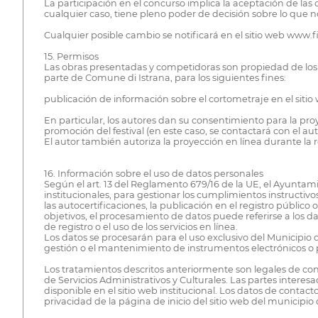
La participación en el concurso implica la aceptación de las
cualquier caso, tiene pleno poder de decisión sobre lo que 
Cualquier posible cambio se notificará en el sitio web www.fia
15. Permisos
Las obras presentadas y competidoras son propiedad de los a
parte de Comune di Istrana, para los siguientes fines:
publicación de información sobre el cortometraje en el sitio 
En particular, los autores dan su consentimiento para la proye
promoción del festival (en este caso, se contactará con el auto
El autor también autoriza la proyección en línea durante la re
16. Información sobre el uso de datos personales
Según el art. 13 del Reglamento 679/16 de la UE, el Ayuntam
institucionales, para gestionar los cumplimientos instructivo
las autocertificaciones, la publicación en el registro públic
objetivos, el procesamiento de datos puede referirse a los da
de registro o el uso de los servicios en línea.
Los datos se procesarán para el uso exclusivo del Municipio
gestión o el mantenimiento de instrumentos electrónicos o pa
Los tratamientos descritos anteriormente son legales de confo
de Servicios Administrativos y Culturales. Las partes inter
disponible en el sitio web institucional. Los datos de conta
privacidad de la página de inicio del sitio web del municipio 