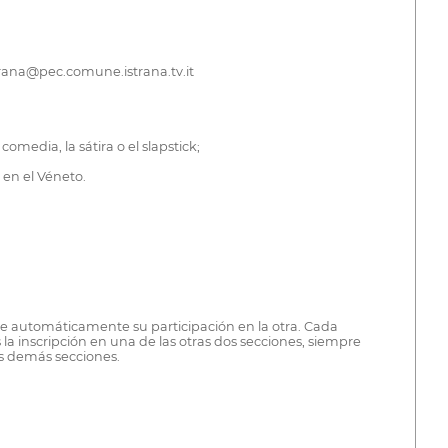
strana@pec.comune.istrana.tv.it
media, la sátira o el slapstick;
 en el Véneto.
luye automáticamente su participación en la otra. Cada
 la inscripción en una de las otras dos secciones, siempre
as demás secciones.