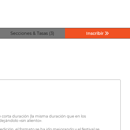
Secciones & Tasas (3)
Inscribir
 de corta duración (la misma duración que en los
ejándolo «sin aliento».
dición, el formato se ha ido mejorando y el festival se