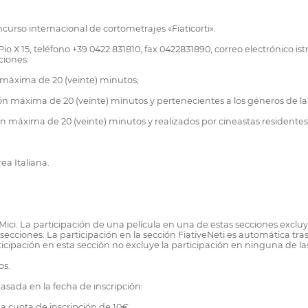
curso internacional de cortometrajes «Fiaticorti».
Pio X 15, teléfono +39 0422 831810, fax 0422831890, correo electrónico i
ciones:
n máxima de 20 (veinte) minutos;
n máxima de 20 (veinte) minutos y pertenecientes a los géneros de la co
n máxima de 20 (veinte) minutos y realizados por cineastas residentes
ea Italiana.
icoMici. La participación de una película en una de estas secciones exc
ecciones. La participación en la sección FiativeNeti es automática tras
rticipación en esta sección no excluye la participación en ninguna de l
os.
basada en la fecha de inscripción:
na cuota de inscripción de 10€