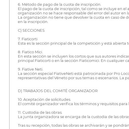
6. Método de pago de la cuota de inscripción.
El pago de la cuota de inscripción, tal como se incluye en el 
organización no se hace responsable del error del autor en la
La organización no tiene que devolver la cuota en caso de dob
en la inscripción.
C) SECCIONES
7. Fiaticorti
Esta es la sección principal de la competición y está abiert
8. Fiatico Mici.
En esta sección se incluyen los cortos que sus autores indica
principal Fiaticorti o en la sección Fiaticomici. En cualquier c
9. Fiative Neti.
La sección especial FiativeNeti está patrocinada por Pro Loc
representativas del Véneto por sus temas o escenarios. La par
D) TRABAJOS DEL COMITÉ ORGANIZADOR
10. Aceptación de solicitudes.
El comité organizador verifica los términos y requisitos para
11. Custodia de las obras.
La junta organizadora se encarga de la custodia de las obra
Tras su recepción, todas las obras se archivarán y se pondrá