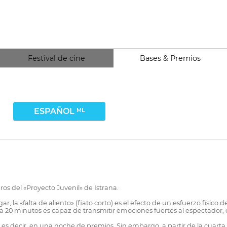
Festival de cine
Bases & Premios
ESPAÑOL
ML
ros del «Proyecto Juvenil» de Istrana.
r, la «falta de aliento» (fiato corto) es el efecto de un esfuerzo físico
20 minutos es capaz de transmitir emociones fuertes al espectador, d
 es decir, en una noche de premios. Sin embargo, a partir de la cuarta e